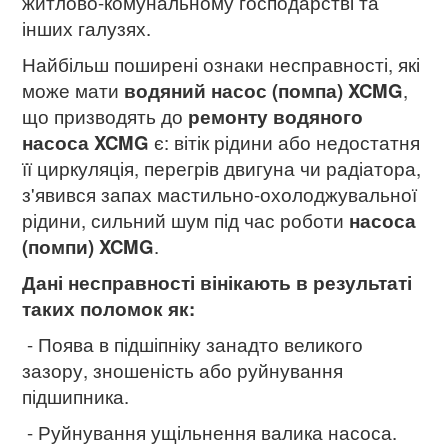
житлово-комунальному господарстві та
інших галузях.
Найбільш поширені ознаки несправності, які
може мати
водяний насос (помпа) XCMG
,
що призводять до
ремонту водяного
насоса XCMG
є: вітік рідини або недостатня
її циркуляція, перегрів двигуна чи радіатора,
з'явився запах мастильно-охолоджувальної
рідини, сильний шум під час роботи
насоса
(помпи) XCMG
.
Дані несправності вінікають в результаті
таких поломок як:
- Поява в підшіпніку занадто великого
зазору, зношеність або руйнування
підшипника.
- Руйнування ущільнення валика насоса.