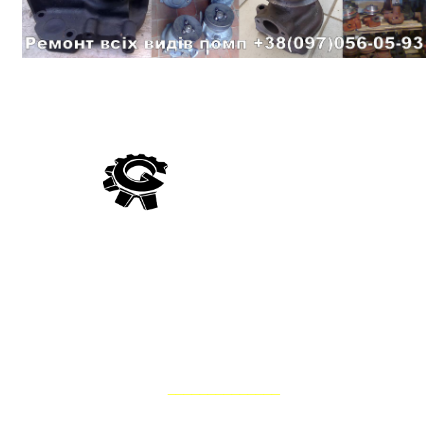
Компанія Гідро Україна виробляє постачання гідравліки
вітчизняного та імпортного виробництва, а також виконує
ремонт та відновлення запчастин для гідросистем тракторів,
комбайнів, сільськогосподарських, лісових, дорожньо-
будівельних та інших мобільних машин
НАШІ ПОСЛУГИ
______________
Ремонт водяного насоса помпи