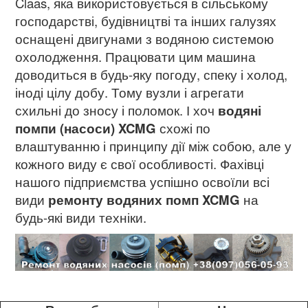
Claas, яка використовується в сільському
господарстві, будівництві та інших галузях
оснащені двигунами з водяною системою
охолодження. Працювати цим машина
доводиться в будь-яку погоду, спеку і холод,
іноді цілу добу. Тому вузли і агрегати
схильні до зносу і поломок. І хоч
водяні
помпи (насоси) XCMG
схожі по
влаштуванню і принципу дії між собою, але у
кожного виду є свої особливості. Фахівці
нашого підприємства успішно освоїли всі
види
ремонту водяних помп XCMG
на
будь-які види техніки.