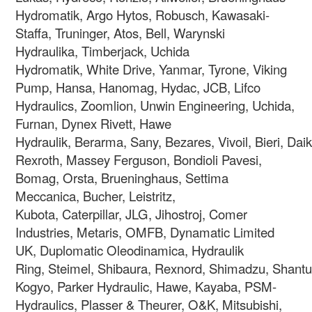
Hydromatik, Argo Hytos, Robusch, Kawasaki-
Staffa, Truninger, Atos, Bell, Warynski
Hydraulika, Timberjack, Uchida
Hydromatik, White Drive, Yanmar, Tyrone, Viking
Pump, Hansa, Hanomag, Hydac, JCB, Lifco
Hydraulics, Zoomlion, Unwin Engineering,
Uchida,
Furnan, Dynex Rivett, Hawe
Hydraulik, Berarma, Sany, Bezares, Vivoil, Bieri, Da
Rexroth, Massey Ferguson, Bondioli Pavesi,
Bomag, Orsta, Brueninghaus, Settima
Meccanica, Bucher, Leistritz,
Kubota, Caterpillar, JLG, Jihostroj, Comer
Industries, Metaris, OMFB, Dynamatic Limited
UK, Duplomatic Oleodinamica, Hydraulik
Ring, Steimel, Shibaura, Rexnord, Shimadzu, Shantui
Kogyo, Parker Hydraulic, Hawe, Kayaba, PSM-
Hydraulics, Plasser & Theurer, O&K, Mitsubishi,