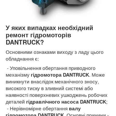
У яких випадках необхідний
ремонт гідромоторів
DANTRUCK?
Основними ознаками виходу з ладу цього
обладнання є:
- Уповільнення обертання приводного
механізму
гідромотора
DANTRUCK
. Може
виникнути внаслідок механічного зносу,
високого тиску в зливний системі або
наявності поверхневих ушкоджень робочих
деталей
гідравлічного насоса DANTRUCK
;
- Нерівномірне обертання
валу
гідромотора DANTRUCK
. Основні причини -