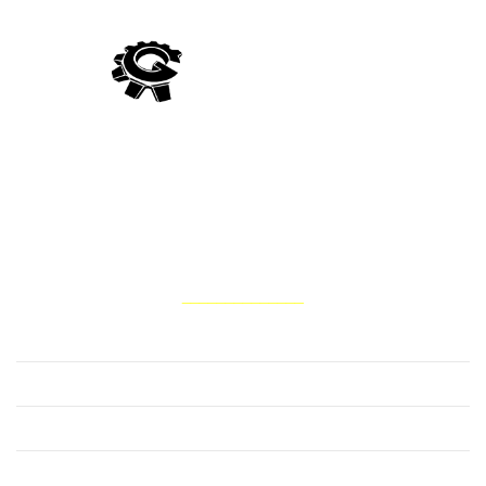
Компанія Гідро Україна виробляє постачання гідравліки
вітчизняного та імпортного виробництва, а також виконує
ремонт та відновлення запчастин для гідросистем тракторів,
комбайнів, сільськогосподарських, лісових, дорожньо-
будівельних та інших мобільних машин
НАШІ ПОСЛУГИ
______________
Ремонт водяного насоса помпи
Ремонт гідравліки
Ремонт гідромотора
Ремонт гідронасоса