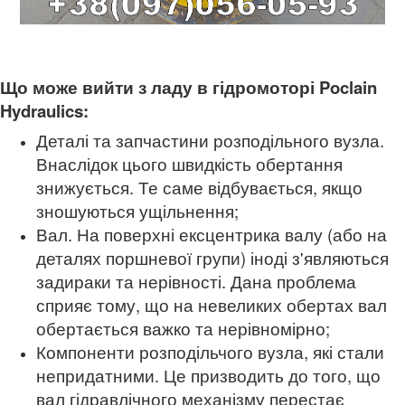
Що може вийти з ладу в гідромоторі Poclain
Hydraulics:
Деталі та запчастини розподільного вузла.
Внаслідок цього швидкість обертання
знижується. Те саме відбувається, якщо
зношуються ущільнення;
Вал. На поверхні ексцентрика валу (або на
деталях поршневої групи) іноді з'являються
задираки та нерівності. Дана проблема
сприяє тому, що на невеликих обертах вал
обертається важко та нерівномірно;
Компоненти розподільчого вузла, які стали
непридатними. Це призводить до того, що
вал гідравлічного механізму перестає