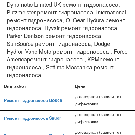
Dynamatic Limited UK
ремонт гидронасоса
,
Putzmeister
ремонт гидронасоса
, International
ремонт гидронасоса
, OilGear Hydura
ремонт
гидронасоса
, Hyvair
ремонт гидронасоса
,
Parker Denison
ремонт гидронасоса
,
SunSource
ремонт гидронасоса
, Dodge
Hydroil Vane Motor
ремонт гидронасоса
, Force
America
ремонт гидронасоса
, KPM
ремонт
гидронасоса
, Settima Meccanica
ремонт
гидронасоса.
Вид работ
Цена
договорная (зависит от
Ремонт гидронасоса Bosch
дифектовки)
договорная (зависит от
Ремонт гидронасоса Sauer
дифектовки)
договорная (зависит от