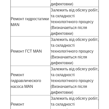
дифектовки)
Залежить від обсягу робіт,
та складності
Ремонт гидростатики
технологічного процесу
MAN
(Визначаеться після
дифектовки)
Залежить від обсягу робіт,
та складності
Ремонт ГСТ MAN
технологічного процесу
(Визначаеться після
дифектовки)
Залежить від обсягу робіт,
Ремонт
та складності
гидравлического
технологічного процесу
насоса MAN
(Визначаеться після
дифектовки)
Залежить від обсягу робіт,
Ремонт
та складності