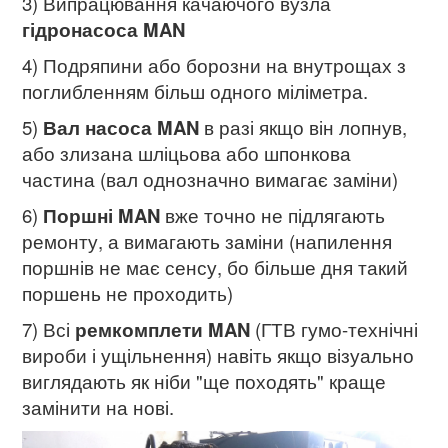
3) Випрацювання качаючого вузла
гідронасоса MAN
4) Подряпини або борозни на внутрощах з
поглибленням більш одного міліметра.
5)
Вал насоса MAN
в разі якщо він лопнув,
або злизана шліцьова або шпонкова
частина (вал однозначно вимагає заміни)
6)
Поршні MAN
вже точно не підлягають
ремонту, а вимагають заміни (напилення
поршнів не має сенсу, бо більше дня такий
поршень не проходить)
7) Всі
ремкомплети MAN
(ГТВ гумо-технічні
вироби і ущільнення) навіть якщо візуально
виглядають як ніби "ще походять" краще
замінити на нові.