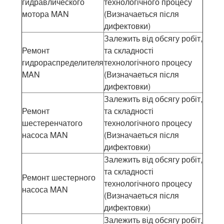
гидравлического
технологічного процесу
мотора MAN
(Визначаеться після
дифектовки)
Залежить від обсягу робіт,
Ремонт
та складності
гидрораспределителя
технологічного процесу
MAN
(Визначаеться після
дифектовки)
Залежить від обсягу робіт,
Ремонт
та складності
шестеренчатого
технологічного процесу
насоса MAN
(Визначаеться після
дифектовки)
Залежить від обсягу робіт,
та складності
Ремонт шестерного
технологічного процесу
насоса MAN
(Визначаеться після
дифектовки)
Залежить від обсягу робіт,