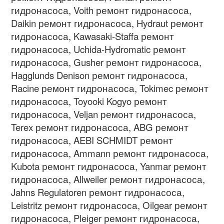
гидронасоса
, Voith
ремонт гидронасоса
,
Daikin
ремонт гидронасоса
, Hydraut
ремонт
гидронасоса
, Kawasaki-Staffa
ремонт
гидронасоса
, Uchida-Hydromatic
ремонт
гидронасоса
, Gusher
ремонт гидронасоса
,
Hagglunds Denison
ремонт гидронасоса
,
Racine
ремонт гидронасоса
, Tokimec
ремонт
гидронасоса
, Toyooki Kogyo
ремонт
гидронасоса
, Veljan
ремонт гидронасоса
,
Terex
ремонт гидронасоса
, ABG
ремонт
гидронасоса
, AEBI SCHMIDT
ремонт
гидронасоса
, Ammann
ремонт гидронасоса
,
Kubota
ремонт гидронасоса
, Yanmar
ремонт
гидронасоса
, Allweiler
ремонт гидронасоса
,
Jahns Regulatoren
ремонт гидронасоса
,
Leistritz
ремонт гидронасоса
, Oilgear
ремонт
гидронасоса
, Pleiger
ремонт гидронасоса
,