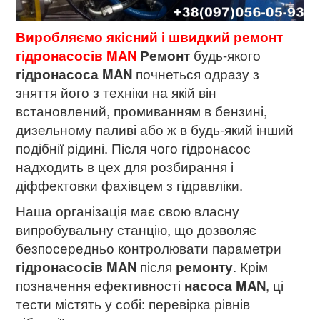
Виробляємо якісний і швидкий ремонт
гідронасосів MAN
Р
емонт
будь-якого
гідронасоса
MAN
почнеться одразу з
зняття його з техніки на якій він
встановлений, промиванням в бензині,
дизельному паливі або ж в будь-який інший
подібнії рідині. Після чого гідронасос
надходить в цех для розбирання і
діффектовки фахівцем з гідравліки.
Наша організація має свою власну
випробувальну станцію, що дозволяє
безпосередньо контролювати параметри
гідронасосів MAN
після
ремонту
. Крім
позначення ефективності
насоса MAN
, ці
тести містять у собі: перевірка рівнів