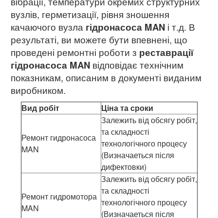
вібрації, температури окремих структурних
вузлів, герметизації, рівня зношення
качаючого вузла
гідронасоса MAN
і т.д. В
результаті, ви можете бути впевнені, що
проведені ремонтні роботи з
реставрації
гідронасоса MAN
відповідає технічним
показникам, описаним в документі виданим
виробником.
Вид робіт
Ціна та сроки
Залежить від обсягу робіт,
та складності
Ремонт гидронасоса
технологічного процесу
MAN
(Визначаеться після
дифектовки)
Залежить від обсягу робіт,
та складності
Ремонт гидромотора
технологічного процесу
MAN
(Визначаеться після