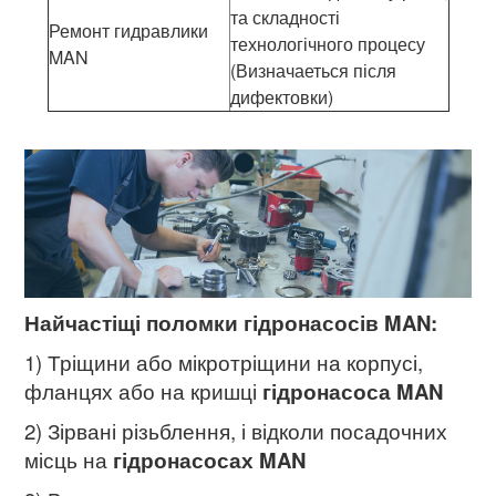
та складності
Ремонт гидравлики
технологічного процесу
MAN
(Визначаеться після
дифектовки)
Найчастіщі поломки гідронасосів MAN:
1) Тріщини або мікротріщини на корпусі,
фланцях або на кришці
гідронасоса MAN
2) Зірвані різьблення, і відколи посадочних
місць на
гідронасосах MAN