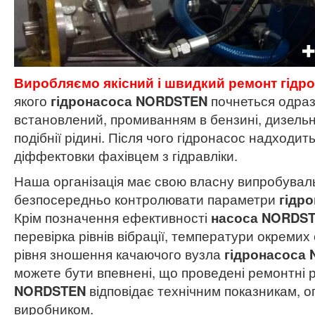
Виробляємо якісний і швидкий ремонт гідр
якого
гідронасоса
NORDSTEN
почнеться одразу
встановлений, промиванням в бензині, дизельн
подібнії рідині. Після чого гідронасос надходит
діффектовки фахівцем з гідравліки.
Наша організація має свою власну випробувал
безпосередньо контролювати параметри
гідр
Крім позначення ефективності
насоса NORDS
перевірка рівнів вібрації, температури окремих 
рівня зношення качаючого вузла
гідронасоса
можете бути впевнені, що проведені ремонтні 
NORDSTEN
відповідає технічним показникам, 
виробником.