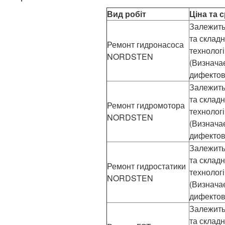
Вид робіт
Ціна та 
Залежить 
та складн
Ремонт гидронасоса
технолог
NORDSTEN
(Визнача
дифектов
Залежить 
та складн
Ремонт гидромотора
технолог
NORDSTEN
(Визнача
дифектов
Залежить 
та складн
Ремонт гидростатики
технолог
NORDSTEN
(Визнача
дифектов
Залежить 
та складн