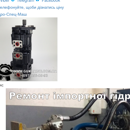
Viber
Telegram
Facebook
елефонуйте, щоби дізнатись ціну
дро-Спец-Маш
ис