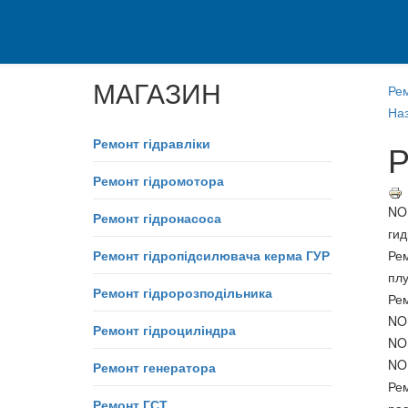
МАГАЗИН
Ре
Наз
Ремонт гідравліки
Р
Ремонт гідромотора
NO
Ремонт гідронасоса
ги
Ремонт гідропідсилювача керма ГУР
Ре
пл
Ремонт гідророзподільника
Ре
NO
Ремонт гідроциліндра
NO
NO
Ремонт генератора
Ре
Ремонт ГСТ