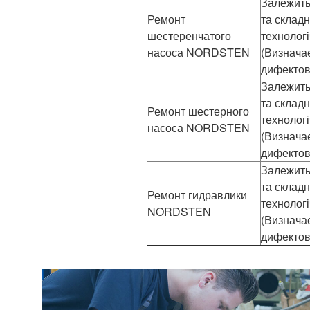
Залежить 
Ремонт
та складн
шестеренчатого
технолог
насоса NORDSTEN
(Визнача
дифектов
Залежить 
та складн
Ремонт шестерного
технолог
насоса NORDSTEN
(Визнача
дифектов
Залежить 
та складн
Ремонт гидравлики
технолог
NORDSTEN
(Визнача
дифектов