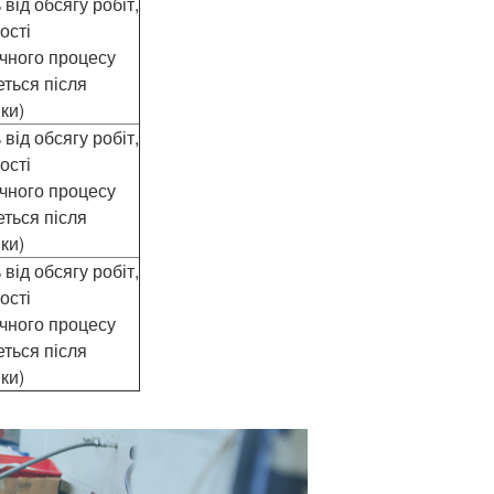
від обсягу робіт,
ості
ічного процесу
еться після
ки)
від обсягу робіт,
ості
ічного процесу
еться після
ки)
від обсягу робіт,
ості
ічного процесу
еться після
ки)