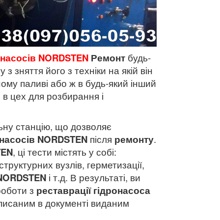
онасосів NORDSTEN
Р
емонт
будь-
 з зняття його з техніки на якій він
ому паливі або ж в будь-який інший
ь в цех для розбирання і
ьну станцію, що дозволяє
онасосів NORDSTEN
після
ремонту
.
TEN
, ці тести містять у собі:
структурних вузлів, герметизації,
 NORDSTEN
і т.д. В результаті, ви
роботи з
реставрації гідронасоса
описаним в документі виданим