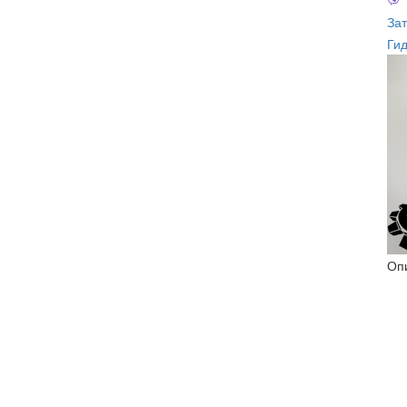
Зат
Ги
Оп