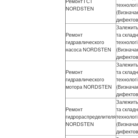
Ремонт ГСТ
технолог
NORDSTEN
(Визнача
дифектов
Залежить 
Ремонт
та складн
гидравлического
технолог
насоса NORDSTEN
(Визнача
дифектов
Залежить 
Ремонт
та складн
гидравлического
технолог
мотора NORDSTEN
(Визнача
дифектов
Залежить 
Ремонт
та складн
гидрораспределителя
технолог
NORDSTEN
(Визнача
дифектов