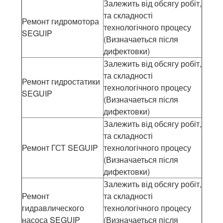
Залежить від обсягу робіт,
та складності
Ремонт гидромотора
технологічного процесу
SEGUIP
(Визначаеться після
дифектовки)
Залежить від обсягу робіт,
та складності
Ремонт гидростатики
технологічного процесу
SEGUIP
(Визначаеться після
дифектовки)
Залежить від обсягу робіт,
та складності
Ремонт ГСТ SEGUIP
технологічного процесу
(Визначаеться після
дифектовки)
Залежить від обсягу робіт,
Ремонт
та складності
гидравлического
технологічного процесу
насоса SEGUIP
(Визначаеться після