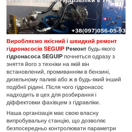
Виробляємо якісний і швидкий ремонт
гідронасосів SEGUIP
Р
емонт
будь-якого
гідронасоса
SEGUIP
почнеться одразу з
зняття його з техніки на якій він
встановлений, промиванням в бензині,
дизельному паливі або ж в будь-який інший
подібнії рідині. Після чого гідронасос
надходить в цех для розбирання і
діффектовки фахівцем з гідравліки.
Наша організація має свою власну
випробувальну станцію, що дозволяє
безпосередньо контролювати параметри