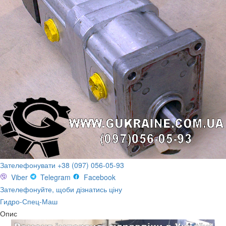
Зателефонувати +38 (097) 056-05-93
Viber
Telegram
Facebook
Зателефонуйте, щоби дізнатись ціну
Гидро-Спец-Маш
Опис