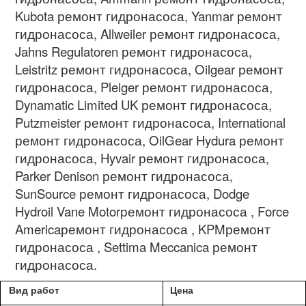
Kubota
ремонт гидронасоса
, Yanmar
ремонт
гидронасоса
, Allweiler
ремонт гидронасоса
,
Jahns Regulatoren
ремонт гидронасоса
,
Leistritz
ремонт гидронасоса
, Oilgear
ремонт
гидронасоса
, Pleiger
ремонт гидронасоса
,
Dynamatic Limited UK
ремонт гидронасоса
,
Putzmeister
ремонт гидронасоса
, International
ремонт гидронасоса
, OilGear Hydura
ремонт
гидронасоса
, Hyvair
ремонт гидронасоса
,
Parker Denison
ремонт гидронасоса
,
SunSource
ремонт гидронасоса
, Dodge
Hydroil Vane Motor
ремонт гидронасоса
, Force
America
ремонт гидронасоса
, KPM
ремонт
гидронасоса
, Settima Meccanica
ремонт
гидронасоса.
Вид работ
Цена