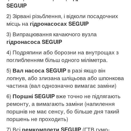
SEGUIP
2) Зірвані різьблення, і відколи посадочних
місць на
гідронасосах SEGUIP
3) Випрацювання качаючого вузла
гідронасоса SEGUIP
4) Подряпини або борозни на внутрощах з
поглибленням більш одного міліметра.
5)
Вал насоса SEGUIP
в разі якщо він
лопнув, або злизана шліцьова або шпонкова
частина (вал однозначно вимагає заміни)
6)
Поршні SEGUIP
вже точно не підлягають
ремонту, а вимагають заміни (напилення
поршнів не має сенсу, бо більше дня такий
поршень не проходить)
7) Всі
ремкомплети SEGUIP
(ГТВ гумо-