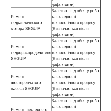
дифектовки)
Залежить від обсягу робіт,
Ремонт
та складності
гидравлического
технологічного процесу
мотора SEGUIP
(Визначаеться після
дифектовки)
Залежить від обсягу робіт,
Ремонт
та складності
гидрораспределителя
технологічного процесу
SEGUIP
(Визначаеться після
дифектовки)
Залежить від обсягу робіт,
Ремонт
та складності
шестеренчатого
технологічного процесу
насоса SEGUIP
(Визначаеться після
дифектовки)
Залежить від обсягу робіт,
та складності
Ремонт шестерного