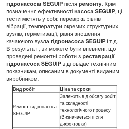
гідронасосів SEGUIP
після
ремонту
. Крім
позначення ефективності
насоса SEGUIP
, ці
тести містять у собі: перевірка рівнів
вібрації, температури окремих структурних
вузлів, герметизації, рівня зношення
качаючого вузла
гідронасоса SEGUIP
і т.д.
В результаті, ви можете бути впевнені, що
проведені ремонтні роботи з
реставрації
гідронасоса SEGUIP
відповідає технічним
показникам, описаним в документі виданим
виробником.
Вид робіт
Ціна та сроки
Залежить від обсягу робіт,
та складності
Ремонт гидронасоса
технологічного процесу
SEGUIP
(Визначаеться після
дифектовки)