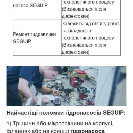
технологічного процесу
насоса SEGUIP
(Визначаеться після
дифектовки)
Залежить від обсягу робіт,
та складності
Ремонт гидравлики
технологічного процесу
SEGUIP
(Визначаеться після
дифектовки)
Найчастіщі поломки гідронасосів SEGUIP:
1) Тріщини або мікротріщини на корпусі,
фланцях або на кришці
гідронасоса