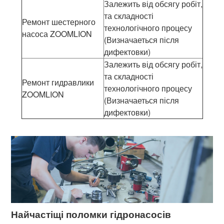
Залежить від обсягу робіт,
та складності
Ремонт шестерного
технологічного процесу
насоса ZOOMLION
(Визначаеться після
дифектовки)
Залежить від обсягу робіт,
та складності
Ремонт гидравлики
технологічного процесу
ZOOMLION
(Визначаеться після
дифектовки)
Найчастіщі поломки гідронасосів