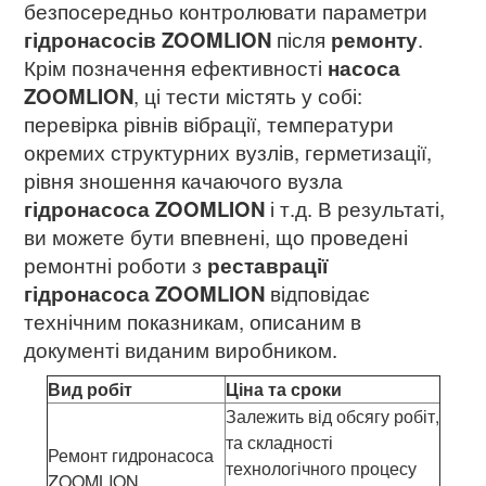
безпосередньо контролювати параметри
гідронасосів ZOOMLION
після
ремонту
.
Крім позначення ефективності
насоса
ZOOMLION
, ці тести містять у собі:
перевірка рівнів вібрації, температури
окремих структурних вузлів, герметизації,
рівня зношення качаючого вузла
гідронасоса ZOOMLION
і т.д. В результаті,
ви можете бути впевнені, що проведені
ремонтні роботи з
реставрації
гідронасоса ZOOMLION
відповідає
технічним показникам, описаним в
документі виданим виробником.
Вид робіт
Ціна та сроки
Залежить від обсягу робіт,
та складності
Ремонт гидронасоса
технологічного процесу
ZOOMLION