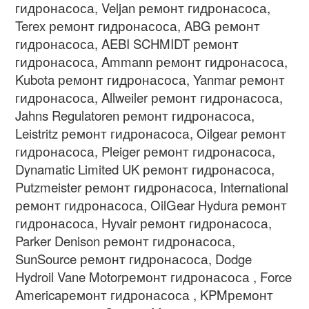
гидронасоса
, Veljan
ремонт гидронасоса
,
Terex
ремонт гидронасоса
, ABG
ремонт
гидронасоса
, AEBI SCHMIDT
ремонт
гидронасоса
, Ammann
ремонт гидронасоса
,
Kubota
ремонт гидронасоса
, Yanmar
ремонт
гидронасоса
, Allweiler
ремонт гидронасоса
,
Jahns Regulatoren
ремонт гидронасоса
,
Leistritz
ремонт гидронасоса
, Oilgear
ремонт
гидронасоса
, Pleiger
ремонт гидронасоса
,
Dynamatic Limited UK
ремонт гидронасоса
,
Putzmeister
ремонт гидронасоса
, International
ремонт гидронасоса
, OilGear Hydura
ремонт
гидронасоса
, Hyvair
ремонт гидронасоса
,
Parker Denison
ремонт гидронасоса
,
SunSource
ремонт гидронасоса
, Dodge
Hydroil Vane Motor
ремонт гидронасоса
, Force
America
ремонт гидронасоса
, KPM
ремонт