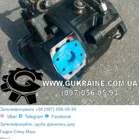
Зателефонувати +38 (097) 056-05-93
Viber
Telegram
Facebook
Зателефонуйте, щоби дізнатись ціну
Гидро-Спец-Маш
Опис