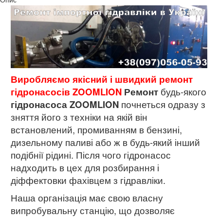
Виробляємо якісний і швидкий ремонт
гідронасосів ZOOMLION
Р
емонт
будь-якого
гідронасоса
ZOOMLION
почнеться одразу з
зняття його з техніки на якій він
встановлений, промиванням в бензині,
дизельному паливі або ж в будь-який інший
подібнії рідині. Після чого гідронасос
надходить в цех для розбирання і
діффектовки фахівцем з гідравліки.
Наша організація має свою власну
випробувальну станцію, що дозволяє