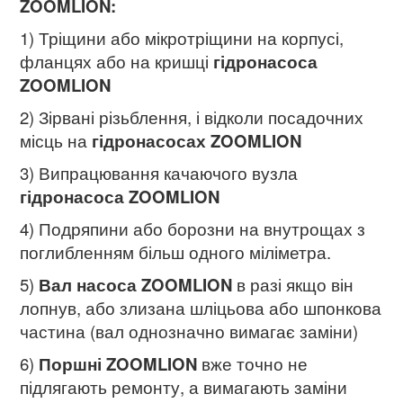
ZOOMLION:
1) Тріщини або мікротріщини на корпусі,
фланцях або на кришці
гідронасоса
ZOOMLION
2) Зірвані різьблення, і відколи посадочних
місць на
гідронасосах ZOOMLION
3) Випрацювання качаючого вузла
гідронасоса ZOOMLION
4) Подряпини або борозни на внутрощах з
поглибленням більш одного міліметра.
5)
Вал насоса ZOOMLION
в разі якщо він
лопнув, або злизана шліцьова або шпонкова
частина (вал однозначно вимагає заміни)
6)
Поршні ZOOMLION
вже точно не
підлягають ремонту, а вимагають заміни