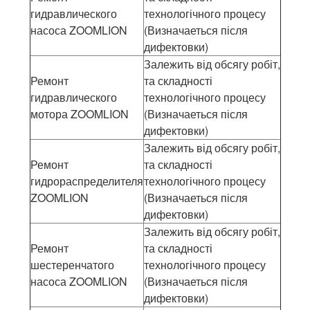
гидравлического
технологічного процесу
насоса ZOOMLION
(Визначаеться після
дифектовки)
Залежить від обсягу робіт,
Ремонт
та складності
гидравлического
технологічного процесу
мотора ZOOMLION
(Визначаеться після
дифектовки)
Залежить від обсягу робіт,
Ремонт
та складності
гидрораспределителя
технологічного процесу
ZOOMLION
(Визначаеться після
дифектовки)
Залежить від обсягу робіт,
Ремонт
та складності
шестеренчатого
технологічного процесу
насоса ZOOMLION
(Визначаеться після
дифектовки)