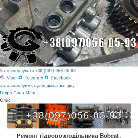
Зателефонувати +38 (097) 056-05-93
Viber
Telegram
Facebook
Зателефонуйте, щоби дізнатись ціну
Гидро-Спец-Маш
Опис
Ремонт гідророзподільника
Bobcat
,