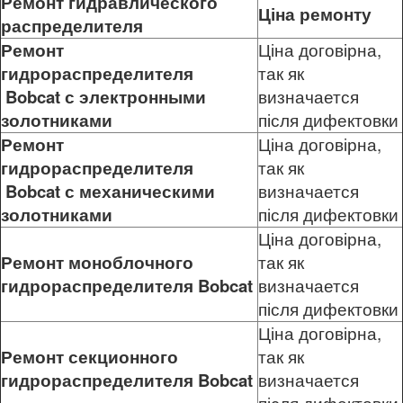
Ремонт гидравлического
Ціна ремонту
распределителя
Ремонт
Ціна договірна,
гидрораспределителя
так як
Bobcat
с электронными
визначается
золотниками
після дифектовки
Ремонт
Ціна договірна,
гидрораспределителя
так як
Bobcat
с механическими
визначается
золотниками
після дифектовки
Ціна договірна,
Ремонт моноблочного
так як
гидрораспределителя
Bobcat
визначается
після дифектовки
Ціна договірна,
Ремонт секционного
так як
гидрораспределителя
Bobcat
визначается