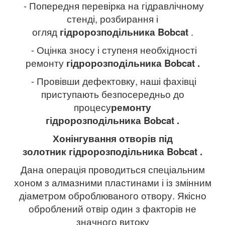
- Попередня перевірка на гідравлічному
стенді, розбирання і
огляд
гідророзподільника
Bobcat
.
- Оцінка зносу і ступеня необхідності
ремонту
гідророзподільника
Bobcat
.
- Провівши дефектовку, наші фахівці
приступають безпосередньо до
процесу
ремонту
гідророзподільника
Bobcat
.
Хонінгування отворів під
золотник гідророзподільника
Bobcat
.
Дана операція проводиться спеціальним
хоном з алмазними пластинами і із змінним
діаметром оброблюваного отвору. Якісно
оброблений отвір один з факторів не
значного витоку