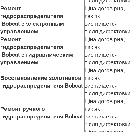
після дифектовки
Ремонт
Ціна договірна,
гидрораспределителя
так як
Bobcat
с электронным
визначается
управлением
після дифектовки
Ремонт
Ціна договірна,
гидрораспределителя
так як
Bobcat
с гидравлическим
визначается
управлением
після дифектовки
Ціна договірна,
Восстановление золотников
так як
гидрораспределителя
Bobcat
визначается
після дифектовки
Ціна договірна,
Ремонт ручного
так як
гидрораспределителя
Bobcat
визначается
після дифектовки
Ціна договірна,