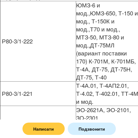
ЮМЗ-6 и
мод.,ЮМЗ-650, Т-150 и
мод., Т-150К и
мод.,Т70 и мод.,
МТЗ-50, МТЗ-80 и
Р80-3/1-222
мод.,ДТ-75МЛ
(вариант поставки
170) К-701М, К-701МБ,
Т-4А, ДТ-75, ДТ-75Н,
ДТ-75, Т-40
Т-4А.01, Т-4АП2.01,
Р80-3/1-221
Т-4.02, Т-402.01, ТТ-4
и мод.
ЭО-2621А, ЭО-2101,
ЗО-2301,
коммунальная
Р80-3/1-444
Написати
Подзвонити
техника,