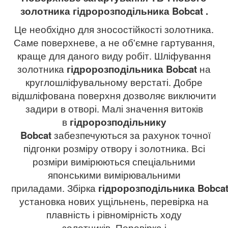
золотника гідророзподільника
Bobcat
.
Це необхідно для зносостійкості золотника.
Саме поверхневе, а не об'ємне гартування,
краще для даного виду робіт. Шліфування
золотника
гідророзподільника
Bobcat
на
круглошліфувальному верстаті. Добре
відшліфована поверхня дозволяє виключити
задири в отворі. Малі значення витоків
в
гідророзподільнику
Bobcat
забезпечуються за рахунок точної
підгонки розміру отвору і золотника. Всі
розміри вимірюються спеціальними
японськими вимірювальними
приладами. Збірка
гідророзподільника
Bobca
установка нових ущільнень, перевірка на
плавність і рівномірність ходу
золотників. Перевірка і