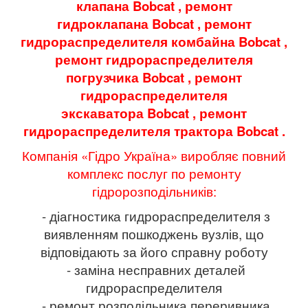
клапана
Bobcat
, ремонт
гидроклапана
Bobcat
, ремонт
гидрораспределителя комбайна
Bobcat
,
ремонт гидрораспределителя
погрузчика
Bobcat
, ремонт
гидрораспределителя
экскаватора
Bobcat
, ремонт
гидрораспределителя трактора
Bobcat
.
Компанія «Гідро Україна» виробляє повний
комплекс послуг по ремонту
гідророзподільників:
- діагностика гидрораспределителя з
виявленням пошкоджень вузлів, що
відповідають за його справну роботу
- заміна несправних деталей
гидрораспределителя
- ремонт розподільника переривника