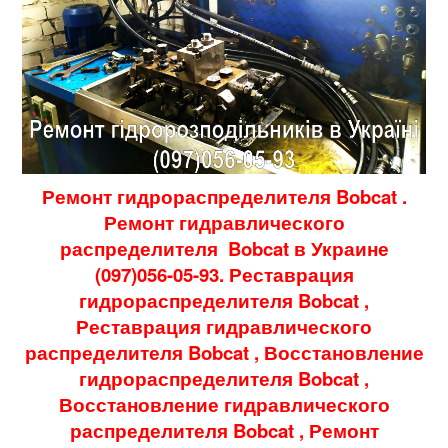
Ремонт гидрораспределителя
Bobcat
.
Ремонт гидравлического
распределителя
Bobcat
в Украине
(097)056-05-93. Реставрация
гидрораспределителя
Bobcat
,
Реставрация гидравлического
распределителя
Bobcat
, Восстановление
гидрораспределителя
Bobcat
,
Восстановление гидравлического
распределителя
Bobcat
, Ремонт