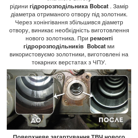
рідини
гідророзподільника
Bobcat
. Замір
діаметра отриманого отвору під золотник.
Через хонінгівання збільшився діаметр
отвору, виникає необхідність виготовлення
нового золотника. При
ремонті
гідророзподільників
Bobcat
ми
використовуємо золотники, виготовлені на
токарних верстатах з ЧПУ.
Поверхневе загартування ТВЧ нового