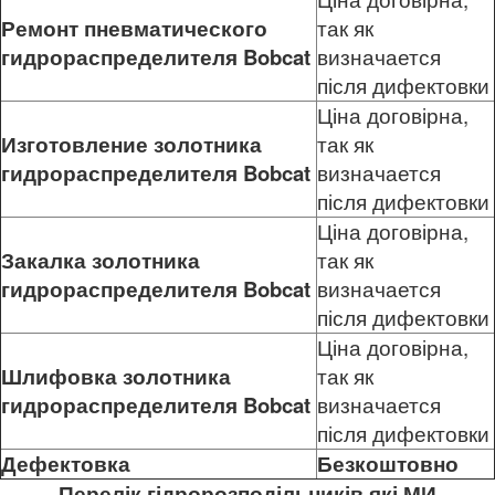
Ремонт пневматического
так як
гидрораспределителя
Bobcat
визначается
після дифектовки
Ціна договірна,
Изготовление золотника
так як
гидрораспределителя
Bobcat
визначается
після дифектовки
Ціна договірна,
Закалка золотника
так як
гидрораспределителя
Bobcat
визначается
після дифектовки
Ціна договірна,
Шлифовка золотника
так як
гидрораспределителя
Bobcat
визначается
після дифектовки
Дефектовка
Безкоштовно
Перелік гідророзподільників які МИ