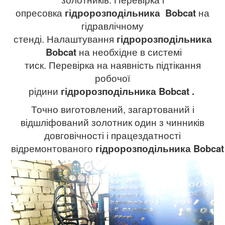
опресовка
гідророзподільника
Bobcat
на
гідравлічному
стенді. Налаштування
гідророзподільника
Bobcat
на необхідне в системі
тиск. Перевірка на наявність підтікання
робочої
рідини
гідророзподільника
Bobcat
.
Точно виготовлений, загартований і
відшліфований золотник один з чинників
довговічності і працездатності
відремонтованого
гідророзподільника
Bobca