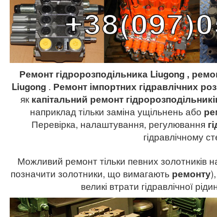
Ремонт гідророзподільника Liugong , ремо
Liugong
.
Ремонт імпортних гідравлічних ро
як
капітальний ремонт гідророзподільникі
наприклад тільки заміна ущільнень або
ре
Перевірка, налаштування, регулювання
г
гідравлічному ст
Можливий ремонт тільки певних золотників на 
позначити золотники, що вимагають
ремонту
)
великі втрати гідравлічної рід