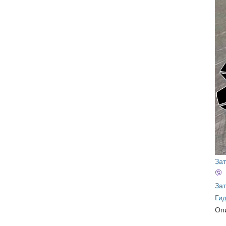
За
Зат
Ги
Оп