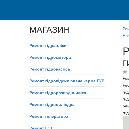
МАГАЗИН
Ре
Наз
Ремонт гідравліки
Р
Ремонт гідромотора
г
Ремонт гідронасоса
Рем
Ремонт гідропідсилювача керма ГУР
Ре
гид
Ремонт гідророзподільника
гид
Ремонт гідроциліндра
рем
ги
Ремонт генератора
Ремонт ГСТ