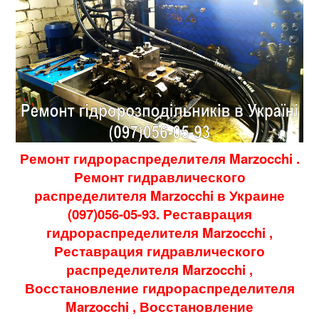
Ремонт гидрораспределителя
Marzocchi
.
Ремонт гидравлического
распределителя
Marzocchi
в Украине
(097)056-05-93. Реставрация
гидрораспределителя
Marzocchi
,
Реставрация гидравлического
распределителя
Marzocchi
,
Восстановление гидрораспределителя
Marzocchi
, Восстановление