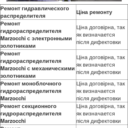
Ремонт гидравлического
Ціна ремонту
распределителя
Ремонт
Ціна договірна, так
гидрораспределителя
як визначается
Marzocchi
с электронными
після дифектовки
золотниками
Ремонт
Ціна договірна, так
гидрораспределителя
як визначается
Marzocchi
с механическими
після дифектовки
золотниками
Ремонт моноблочного
Ціна договірна, так
гидрораспределителя
як визначается
Marzocchi
після дифектовки
Ремонт секционного
Ціна договірна, так
гидрораспределителя
як визначается
Marzocchi
після дифектовки