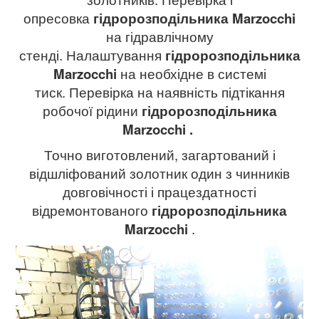
опресовка
гідророзподільника
Marzocchi
на гідравлічному
стенді. Налаштування
гідророзподільника
Marzocchi
на необхідне в системі
тиск. Перевірка на наявність підтікання
робочої рідини
гідророзподільника
Marzocchi
.
Точно виготовлений, загартований і
відшліфований золотник один з чинників
довговічності і працездатності
відремонтованого
гідророзподільника
Marzocchi
.