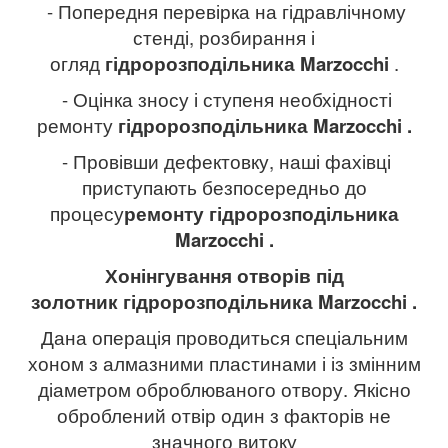
- Попередня перевірка на гідравлічному
стенді, розбирання і
огляд
гідророзподільника
Marzocchi
.
- Оцінка зносу і ступеня необхідності
ремонту
гідророзподільника
Marzocchi
.
- Провівши дефектовку, наші фахівці
приступають безпосередньо до
процесу
ремонту гідророзподільника
Marzocchi
.
Хонінгування отворів під
золотник гідророзподільника
Marzocchi
.
Дана операція проводиться спеціальним
хоном з алмазними пластинами і із змінним
діаметром оброблюваного отвору. Якісно
оброблений отвір один з факторів не
значного витоку