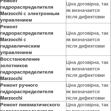
Ремонт
Ціна договірна, так
гидрораспределителя
як визначается
Marzocchi
с электронным
після дифектовки
управлением
Ремонт
гидрораспределителя
Ціна договірна, так
Marzocchi
с
як визначается
гидравлическим
після дифектовки
управлением
Восстановление
Ціна договірна, так
золотников
як визначается
гидрораспределителя
після дифектовки
Marzocchi
Ремонт ручного
Ціна договірна, так
гидрораспределителя
як визначается
Marzocchi
після дифектовки
Ремонт пневматического
Ціна договірна, так
гидрораспределителя
як визначается