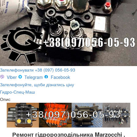
Зателефонувати +38 (097) 056-05-93
Viber
Telegram
Facebook
Зателефонуйте, щоби дізнатись ціну
Гидро-Спец-Маш
Опис
Ремонт гідророзподільника Marzocchi ,