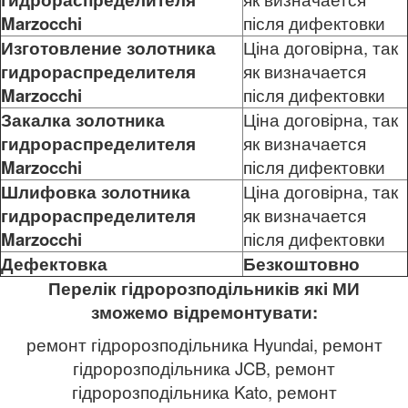
Marzocchi
після дифектовки
Изготовление золотника
Ціна договірна, так
гидрораспределителя
як визначается
Marzocchi
після дифектовки
Закалка золотника
Ціна договірна, так
гидрораспределителя
як визначается
Marzocchi
після дифектовки
Шлифовка золотника
Ціна договірна, так
гидрораспределителя
як визначается
Marzocchi
після дифектовки
Дефектовка
Безкоштовно
Перелік гідророзподільників які МИ
зможемо відремонтувати:
ремонт гідророзподільника Hyundai, ремонт
гідророзподільника JCB, ремонт
гідророзподільника Kato, ремонт