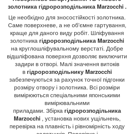
золотника гідророзподільника
Marzocchi
.
Це необхідно для зносостійкості золотника.
Саме поверхневе, а не об'ємне гартування,
краще для даного виду робіт. Шліфування
золотника
гідророзподільника
Marzocchi
на круглошліфувальному верстаті. Добре
відшліфована поверхня дозволяє виключити
задири в отворі. Малі значення витоків
в
гідророзподільнику
Marzocchi
забезпечуються за рахунок точної підгонки
розміру отвору і золотника. Всі розміри
вимірюються спеціальними японськими
вимірювальними
приладами. Збірка
гідророзподільника
Marzocchi
, установка нових ущільнень,
перевірка на плавність і рівномірність ходу
золотників. Перевірка і