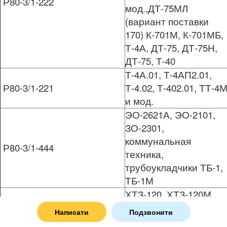
Р80-3/1-222
мод.,ДТ-75МЛ
(вариант поставки
170) К-701М, К-701МБ,
Т-4А, ДТ-75, ДТ-75Н,
ДТ-75, Т-40
Т-4А.01, Т-4АП2.01,
Р80-3/1-221
Т-4.02, Т-402.01, ТТ-4
и мод.
ЭО-2621А, ЭО-2101,
ЗО-2301,
коммунальная
Р80-3/1-444
техника,
трубоукладчики ТБ-1,
ТБ-1М
ХТЗ-120, ХТЗ-120М,
Р80-3/2-222
ХТЗ-121, ХТЗ-121М,
Написати
Подзвонити
ХТЗ-16131, ХТЗ-16331,