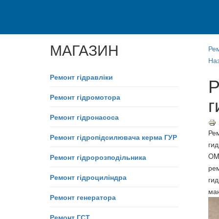
МАГАЗИН
Ре
Наз
Ремонт гідравліки
Р
Ремонт гідромотора
г
Ремонт гідронасоса
Ре
Ремонт гідропідсилювача керма ГУР
ги
OM
Ремонт гідророзподільника
ре
Ремонт гідроциліндра
ги
ма
Ремонт генератора
Ремонт ГСТ