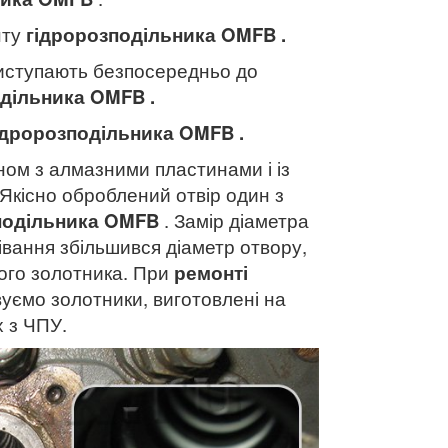
нту
гідророзподільника
OMFB
.
риступають безпосередньо до
одільника
OMFB
.
гідророзподільника
OMFB
.
ом з алмазними пластинами і із
Якісно оброблений отвір один з
подільника
OMFB
. Замір діаметра
івання збільшився діаметр отвору,
вого золотника. При
ремонті
уємо золотники, виготовлені на
 з ЧПУ.