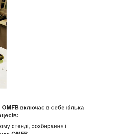
а
OMFB
включає в себе кілька
оцесів:
ому стенді, розбирання і
ника
OMFB
.