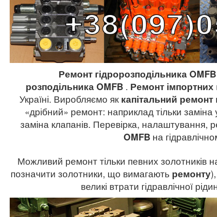
Ремонт гідророзподільника
OMF
розподільника
OMFB
.
Ремонт імпортних 
Україні. Виробляємо як
капітальний ремонт 
«дрібний» ремонт: наприклад тільки заміна
заміна клапанів. Перевірка, налаштування,
OMFB
на гідравлічно
Можливий ремонт тільки певних золотників на 
позначити золотники, що вимагають
ремонту
)
великі втрати гідравлічної рід