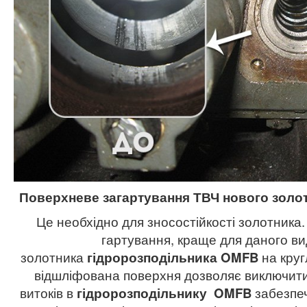
Поверхневе загартування ТВЧ нового золот
Це необхідно для зносостійкості золотника
гартування, краще для даного ви
золотника
гідророзподільника
OMFB
на кру
відшліфована поверхня дозволяє виключити 
витоків в
гідророзподільнику
OMFB
забезпеч