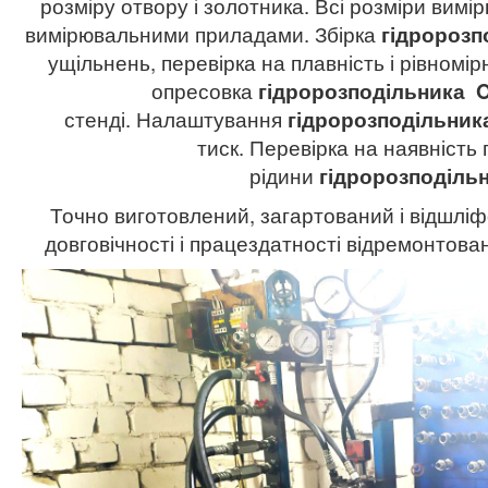
розміру отвору і золотника. Всі розміри вим
вимірювальними приладами. Збірка
гідророзп
ущільнень, перевірка на плавність і рівномірн
опресовка
гідророзподільника
стенді. Налаштування
гідророзподільник
тиск. Перевірка на наявність 
рідини
гідророзподіль
Точно виготовлений, загартований і відшліф
довговічності і працездатності відремонтов