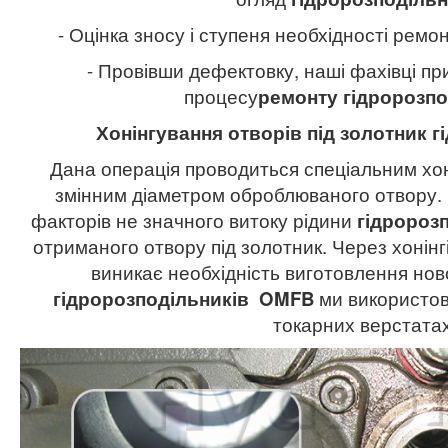
- Оцінка зносу і ступеня необхідності ремо
- Провівши дефектовку, наші фахівці п
процесу
ремонту гідророзп
Хонінгування отворів під золотник 
Дана операція проводиться спеціальним хон
змінним діаметром оброблюваного отвору. 
факторів не значного витоку рідини
гідророз
отриманого отвору під золотник. Через хонінг
виникає необхідність виготовлення но
гідророзподільників
OMFB
ми використов
токарних верстатах