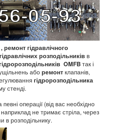
B
, ремонт гідравлічного
гідравлічних розподільників
в
гідророзподільників
OMFB
так і
 ущільнень або
ремонт
клапанів,
 регулювання
гідророзподільника
му стенді.
певні операції (від вас необхідно
, наприклад не тримає стріла, через
ини в розподільнику.