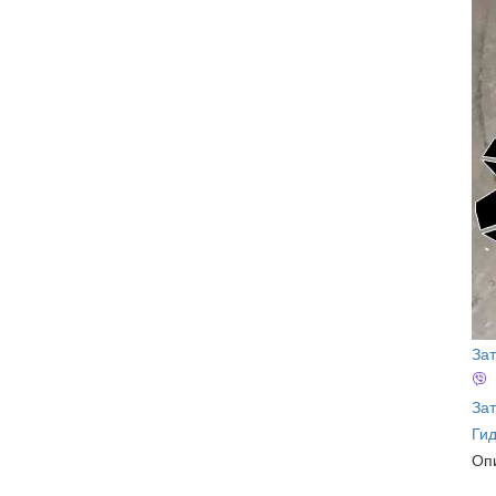
За
Зат
Ги
Оп