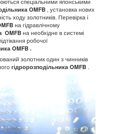
ірюються спеціальними японськими
одільника
OMFB
, установка нових
ість ходу золотників. Перевірка і
OMFB
на гідравлічному
а
OMFB
на необхідне в системі
підтікання робочої
ника
OMFB
.
ований золотник один з чинників
аного
гідророзподільника
OMFB
.