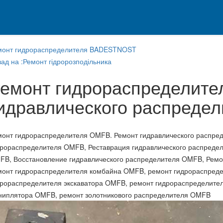
монт гидрораспределителя BADESTNOST
ад на :Ремонт гідророзподільника
емонт гидрораспределите
идравлического распреде
монт гидрораспределителя OMFB. Ремонт гидравлического распред
дрораспределителя OMFB, Реставрация гидравлического распреде
FB, Восстановление гидравлического распределителя OMFB, Ремо
монт гидрораспределителя комбайна OMFB, ремонт гидрораспреде
дрораспределителя экскаватора OMFB, ремонт гидрораспределите
ниплятора OMFB, ремонт золотникового распределителя OMFB