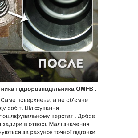
ника гідророзподільника
OMFB
.
. Саме поверхневе, а не об'ємне
ду робіт. Шліфування
глошліфувальному верстаті. Добре
задири в отворі. Малі значення
уються за рахунок точної підгонки