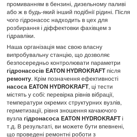
промиванням в бензині, дизельному паливі
або ж в будь-який інший подібнії рідині. Після
чого гідронасос надходить в цех для
розбирання і діффектовки фахівцем з
гідравліки.
Наша організація має свою власну
випробувальну станцію, що дозволяє
безпосередньо контролювати параметри
гідронасосів EATON HYDROKRAFT
після
ремонту
. Крім позначення ефективності
насоса EATON HYDROKRAFT
, ці тести
містять у собі: перевірка рівнів вібрації,
температури окремих структурних вузлів,
герметизації, рівня зношення качаючого
вузла
гідронасоса EATON HYDROKRAFT
і
т.д. В результаті, ви можете бути впевнені,
що проведені ремонтні роботи з