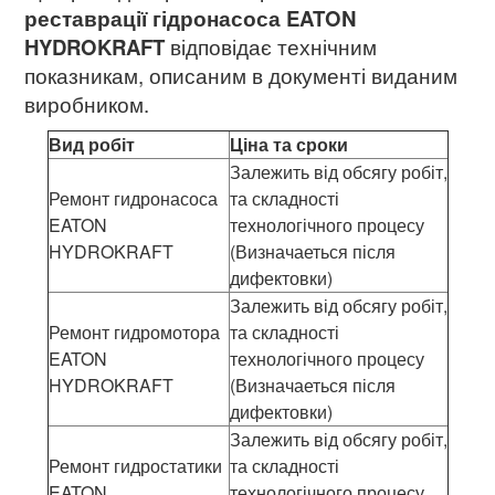
реставрації гідронасоса EATON
HYDROKRAFT
відповідає технічним
показникам, описаним в документі виданим
виробником.
Вид робіт
Ціна та сроки
Залежить від обсягу робіт,
Ремонт гидронасоса
та складності
EATON
технологічного процесу
HYDROKRAFT
(Визначаеться після
дифектовки)
Залежить від обсягу робіт,
Ремонт гидромотора
та складності
EATON
технологічного процесу
HYDROKRAFT
(Визначаеться після
дифектовки)
Залежить від обсягу робіт,
Ремонт гидростатики
та складності
EATON
технологічного процесу