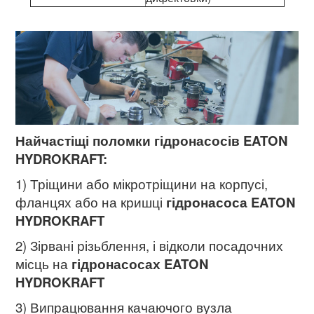
Найчастіщі поломки гідронасосів EATON
HYDROKRAFT:
1) Тріщини або мікротріщини на корпусі,
фланцях або на кришці
гідронасоса EATON
HYDROKRAFT
2) Зірвані різьблення, і відколи посадочних
місць на
гідронасосах EATON
HYDROKRAFT
3) Випрацювання качаючого вузла