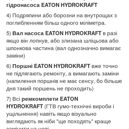
гідронасоса EATON HYDROKRAFT
4) Подряпини або борозни на внутрощах з
поглибленням більш одного міліметра.
5)
Вал насоса EATON HYDROKRAFT
в разі
якщо він лопнув, або злизана шліцьова або
шпонкова частина (вал однозначно вимагає
заміни)
6)
Поршні EATON HYDROKRAFT
вже точно
не підлягають ремонту, а вимагають заміни
(напилення поршнів не має сенсу, бо більше
дня такий поршень не проходить)
7) Всі
ремкомплети EATON
HYDROKRAFT
(ГТВ гумо-технічні вироби і
ущільнення) навіть якщо візуально
виглядають як ніби "ще походять" краще
замінити на нові.