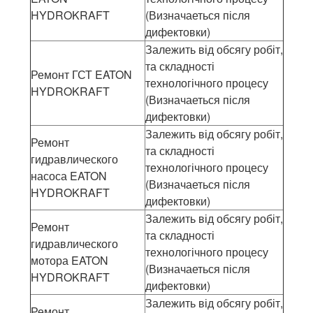
HYDROKRAFT
(Визначаеться після
дифектовки)
Залежить від обсягу робіт,
та складності
Ремонт ГСТ EATON
технологічного процесу
HYDROKRAFT
(Визначаеться після
дифектовки)
Залежить від обсягу робіт,
Ремонт
та складності
гидравлического
технологічного процесу
насоса EATON
(Визначаеться після
HYDROKRAFT
дифектовки)
Залежить від обсягу робіт,
Ремонт
та складності
гидравлического
технологічного процесу
мотора EATON
(Визначаеться після
HYDROKRAFT
дифектовки)
Залежить від обсягу робіт,
Ремонт