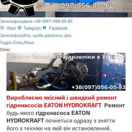
Зателефонувати +38 (097) 056-05-93
Viber
Telegram
Facebook
Зателефонуйте, щоби дізнатись ціну
Гидро-Спец-Маш
Опис
Виробляємо якісний і швидкий ремонт
гідронасосів EATON HYDROKRAFT
Р
емонт
будь-якого
гідронасоса
EATON
HYDROKRAFT
почнеться одразу з зняття
його з техніки на якій він встановлений,