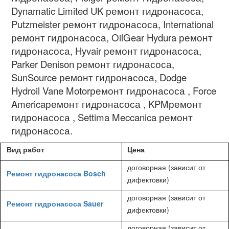
Dynamatic Limited UK
ремонт гидронасоса
,
Putzmeister
ремонт гидронасоса
, International
ремонт гидронасоса
, OilGear Hydura
ремонт
гидронасоса
, Hyvair
ремонт гидронасоса
,
Parker Denison
ремонт гидронасоса
,
SunSource
ремонт гидронасоса
, Dodge
Hydroil Vane Motor
ремонт гидронасоса
, Force
America
ремонт гидронасоса
, KPM
ремонт
гидронасоса
, Settima Meccanica
ремонт
гидронасоса.
Вид работ
Цена
договорная (зависит от
Ремонт гидронасоса Bosch
дифектовки)
договорная (зависит от
Ремонт гидронасоса Sauer
дифектовки)
договорная (зависит от