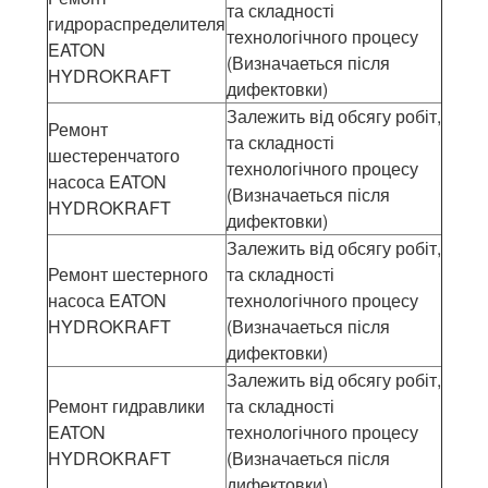
та складності
гидрораспределителя
технологічного процесу
EATON
(Визначаеться після
HYDROKRAFT
дифектовки)
Залежить від обсягу робіт,
Ремонт
та складності
шестеренчатого
технологічного процесу
насоса EATON
(Визначаеться після
HYDROKRAFT
дифектовки)
Залежить від обсягу робіт,
Ремонт шестерного
та складності
насоса EATON
технологічного процесу
HYDROKRAFT
(Визначаеться після
дифектовки)
Залежить від обсягу робіт,
Ремонт гидравлики
та складності
EATON
технологічного процесу
HYDROKRAFT
(Визначаеться після
дифектовки)