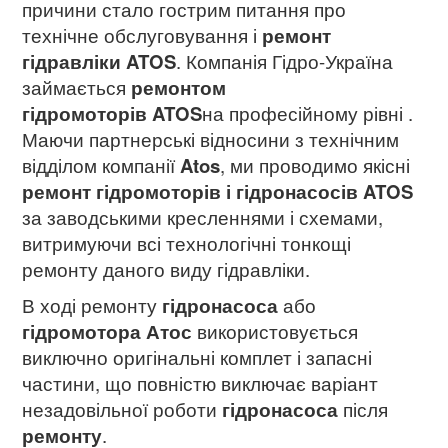
причини стало гострим питання про
технічне обслуговування і
ремонт
гідравліки ATOS
. Компанія Гідро-Україна
займається
ремонтом
гідромоторів
ATOS
на професійному рівні .
Маючи партнерські відносини з технічним
відділом компанії
Atos
, ми проводимо якісні
ремонт гідромоторів і гідронасосів ATOS
за заводськими кресленнями і схемами,
витримуючи всі технологічні тонкощі
ремонту даного виду гідравліки.
В ході ремонту
гідронасоса
або
гідромотора Атос
використовується
виключно оригінальні комплет і запасні
частини, що повністю виключає варіант
незадовільної роботи
гідронасоса
після
ремонту
.