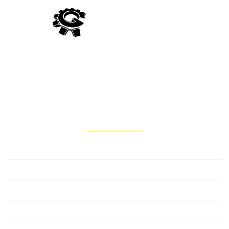
Компанія Гідро Україна виробляє постачання гідравліки
вітчизняного та імпортного виробництва, а також виконує
ремонт та відновлення запчастин для гідросистем тракторів,
комбайнів, сільськогосподарських, лісових, дорожньо-
будівельних та інших мобільних машин
НАШІ ПОСЛУГИ
______________
Ремонт водяного насоса помпи
Ремонт гідравліки
Ремонт гідромотора
Ремонт гідронасоса