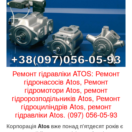
Ремонт гідравліки ATOS: Ремонт
гідронасосів Atos, Ремонт
гідромотори Atos, ремонт
гідророзподільників Atos, Ремонт
гідроциліндрів Atos, ремонт
гідравліки Atos. (097) 056-05-93
Корпорація
Atos
вже понад п'ятдесят років є