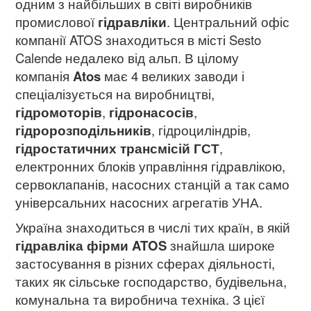
одним з найбільших в світі виробників
промислової
гідравліки
. Центральний офіс
компанії ATOS знаходиться в місті Sesto
Calende недалеко від альп. В цілому
компанія
Atos
має 4 великих заводи і
спеціалізується на виробництві,
гідромоторів
,
гідронасосів
,
гідророзподільників
, гідроциліндрів,
гідростатичних трансмісій ГСТ
,
електронних блоків управління гідравлікою,
сервоклапанів, насосних станцій а так само
універсальних насосних агрегатів УНА.
Україна знаходиться в числі тих країн, в якій
гідравліка фірми ATOS
знайшла широке
застосування в різних сферах діяльності,
таких як сільське господарство, будівельна,
комунальна та виробнича техніка. З цієї