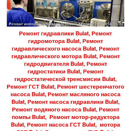
Ремонт гидравлики Bulat, Ремонт
гидромотора Bulat, Ремонт
гидравлического насоса Bulat, Ремонт
гидравлического мотора Bulat, Ремонт
гидродвигателя Bulat, Ремонт
гидростатики Bulat, Ремонт
гидростатической тренсмисии Bulat,
Ремонт ГСТ Bulat, Ремонт шестеренчатого
насоса Bulat
, Ремонт масляного насоса
Bulat, Ремонт насоса гидравлики Bulat,
Ремонт водяного насоса Bulat, Ремонт
помпы Bulat, Ремонт мотор-редуктора
Bulat, Ремонт насоса ГСТ Bulat,
мотора