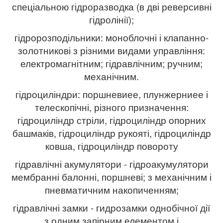
спеціальною гідроразводка (в дві реверсивні
гідролінії);
гідророзподільники: моноблочні і клапанно-
золотникові з різними видами управління:
електромагнітним; гідравлічним; ручним;
механічним.
гідроциліндри: поршневиее, плунжерниее і
телескопічні, різного призначення:
гідроциліндр стріли, гідроциліндр опорних
башмаків, гідроциліндр рукояті, гідроциліндр
ковша, гідроциліндр повороту
гідравлічні акумулятори - гідроакумулятори
мембранні балонні, поршневі; з механічним і
пневматичним накопиченням;
гідравлічні замки - гидрозамки однобічної дії
з одним запірним елементом і