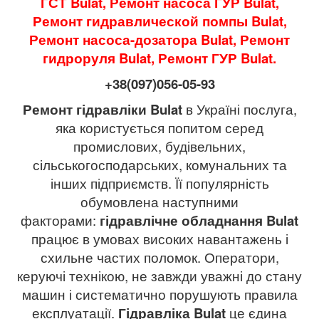
ГСТ Bulat, Ремонт насоса ГУР Bulat,
Ремонт гидравлической помпы Bulat,
Ремонт насоса-дозатора Bulat, Ремонт
гидроруля Bulat, Ремонт ГУР Bulat.
+38(097)056-05-93
Ремонт гідравліки Bulat
в Україні послуга,
яка користується попитом серед
промислових, будівельних,
сільськогосподарських, комунальних та
інших підприємств. Її популярність
обумовлена ​​наступними
факторами:
гідравлічне обладнання Bulat
працює в умовах високих навантажень і
схильне частих поломок. Оператори,
керуючі технікою, не завжди уважні до стану
машин і систематично порушують правила
експлуатації.
Гідравліка Bulat
це єдина