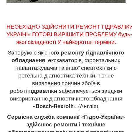
НЕОБХІДНО
ЗДІЙСНИТИ
РЕМОНТ
ГІДРАВЛІК
УКРАЇНІ
»
ГОТОВІ
ВИРІШИТИ
ПРОБЛЕМУ
будь
якої складності
У
найкоротші терміни
.
Запорукою якісного
ремонту гідравлічного
обладнання
екскаваторів, фронтальних
навантажувачів та іншої спецтехніки є
ретельна діагностика техніки. Точне
виявлення причин збоїв в
роботі
гідравліки
забезпечується завдяки
використанню діагностичного обладнання
«
Bosch-Rexroth
» (Англія).
Сервісна служба компанії «Гідро-Україна»
здійснює ремонти і технічне
обслуговування всіх видів гідравлічного