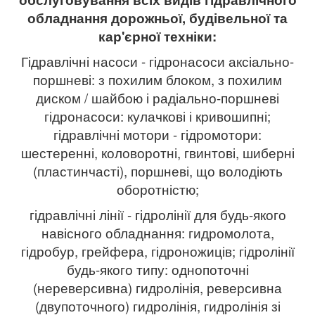
обладнання дорожньої, будівельної та
кар'єрної техніки:
Гідравлічні насоси - гідронасоси аксіально-
поршневі: з похилим блоком, з похилим
диском / шайбою і радіально-поршневі
гідронасоси: кулачкові і кривошипні;
гідравлічні мотори - гідромотори:
шестеренні, коловоротні, гвинтові, шиберні
(пластинчасті), поршневі, що володіють
оборотністю;
гідравлічні лінії - гідролінії для будь-якого
навісного обладнання: гидромолота,
гідробур, грейфера, гідроножиців; гідролінії
будь-якого типу: однопоточні
(нереверсивна) гидролінія, реверсивна
(двупоточного) гидролінія, гидролінія зі