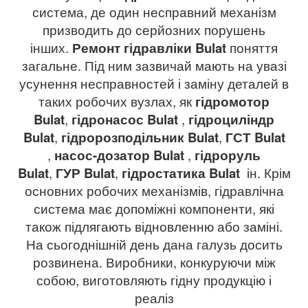
система, де один несправний механізм
призводить до серйозних порушень
інших.
Ремонт гідравліки Bulat
поняття
загальне. Під ним зазвичай мають на увазі
усунення несправностей і заміну деталей в
таких робочих вузлах, як
гідромотор
Bulat
,
гідронасос Bulat
,
гідроциліндр
Bulat
,
гідророзподільник Bulat
,
ГСТ
Bulat
,
насос-дозатор Bulat
,
гідроруль
Bulat
,
ГУР Bulat
,
гідростатика Bulat
ін. Крім
основних робочих механізмів, гідравлічна
система має допоміжні компоненти, які
також підлягають відновленню або заміні.
На сьогоднішній день дана галузь досить
розвинена. Виробники, конкуруючи між
собою, виготовляють гідну продукцію і
реаліз