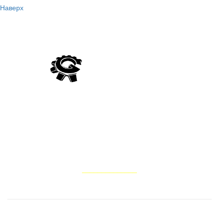
Наверх
Компанія Гідро Україна виробляє постачання гідравліки
вітчизняного та імпортного виробництва, а також виконує
ремонт та відновлення запчастин для гідросистем тракторів,
комбайнів, сільськогосподарських, лісових, дорожньо-
будівельних та інших мобільних машин
НАШІ ПОСЛУГИ
______________
Ремонт водяного насоса помпи
Ремонт гідравліки