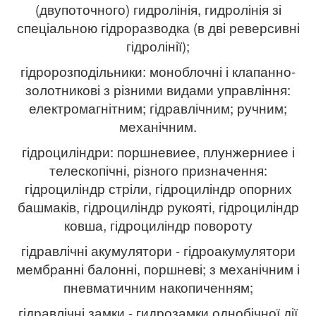
(двупоточного) гидролінія, гидролінія зі
спеціальною гідроразводка (в дві реверсивні
гідролінії);
гідророзподільники: моноблочні і клапанно-
золотникові з різними видами управління:
електромагнітним; гідравлічним; ручним;
механічним.
гідроциліндри: поршневиее, плунжерниее і
телескопічні, різного призначення:
гідроциліндр стріли, гідроциліндр опорних
башмаків, гідроциліндр рукояті, гідроциліндр
ковша, гідроциліндр повороту
гідравлічні акумулятори - гідроакумулятори
мембранні балонні, поршневі; з механічним і
пневматичним накопиченням;
гідравлічні замки - гидрозамки однобічної дії