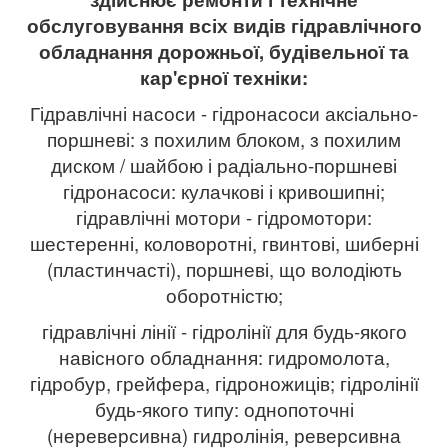
обслуговування всіх видів гідравлічного
обладнання дорожньої, будівельної та
кар'єрної техніки:
Гідравлічні насоси - гідронасоси аксіально-
поршневі: з похилим блоком, з похилим
диском / шайбою і радіально-поршневі
гідронасоси: кулачкові і кривошипні;
гідравлічні мотори - гідромотори:
шестеренні, коловоротні, гвинтові, шиберні
(пластинчасті), поршневі, що володіють
оборотністю;
гідравлічні лінії - гідролінії для будь-якого
навісного обладнання: гидромолота,
гідробур, грейфера, гідроножиців; гідролінії
будь-якого типу: однопоточні
(нереверсивна) гидролінія, реверсивна