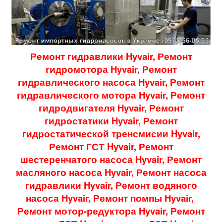
Ремонт гидравлики Hyvair, Ремонт
гидромотора Hyvair, Ремонт
гидравлического насоса Hyvair, Ремонт
гидравлического мотора Hyvair, Ремонт
гидродвигателя Hyvair, Ремонт
гидростатики Hyvair, Ремонт
гидростатической тренсмисии Hyvair,
Ремонт ГСТ Hyvair, Ремонт
шестеренчатого насоса Hyvair
, Ремонт
масляного насоса Hyvair, Ремонт насоса
гидравлики Hyvair, Ремонт водяного
насоса Hyvair, Ремонт помпы Hyvair,
Ремонт мотор-редуктора Hyvair, Ремонт