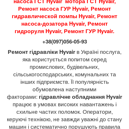
насоса ГСТ Hyvair
мотора ГСТ Hyvair,
Ремонт насоса ГУР Hyvair, Ремонт
гидравлической помпы Hyvair, Ремонт
насоса-дозатора Hyvair, Ремонт
гидроруля Hyvair, Ремонт ГУР Hyvair.
+38(097)056-05-93
Ремонт гідравліки Hyvair
в Україні послуга,
яка користується попитом серед
промислових, будівельних,
сільськогосподарських, комунальних та
інших підприємств. Її популярність
обумовлена ​​наступними
факторами:
гідравлічне обладнання Hyvair
працює в умовах високих навантажень і
схильне частих поломок. Оператори,
керуючі технікою, не завжди уважні до стану
машин і систематично порушують правила