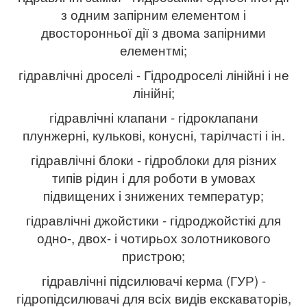
з одним запірним елементом і
двосторонньої дії з двома запірними
елементмі;
гідравлічні дроселі - Гідродроселі лінійні і не
лінійні;
гідравлічні клапани - гідроклапани
плунжерні, кулькові, конусні, тарілчасті і ін.
гідравлічні блоки - гідроблоки для різних
типів рідин і для роботи в умовах
підвищених і знижених температур;
гідравлічні джойстики - гідроджойстікі для
одно-, двох- і чотирьох золотникового
пристрою;
гідравлічні підсилювачі керма (ГУР) -
гідропідсилювачі для всіх видів екскаваторів,