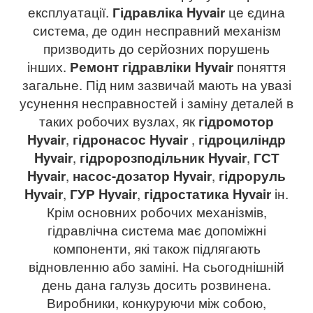
експлуатації.
Гідравліка Hyvair
це єдина
система, де один несправний механізм
призводить до серйозних порушень
інших.
Ремонт гідравліки Hyvair
поняття
загальне. Під ним зазвичай мають на увазі
усунення несправностей і заміну деталей в
таких робочих вузлах, як
гідромотор
Hyvair
,
гідронасос Hyvair
,
гідроциліндр
Hyvair
,
гідророзподільник Hyvair
,
ГСТ
Hyvair
,
насос-дозатор Hyvair
,
гідроруль
Hyvair
,
ГУР Hyvair
,
гідростатика Hyvair
ін.
Крім основних робочих механізмів,
гідравлічна система має допоміжні
компоненти, які також підлягають
відновленню або заміні. На сьогоднішній
день дана галузь досить розвинена.
Виробники, конкуруючи між собою,