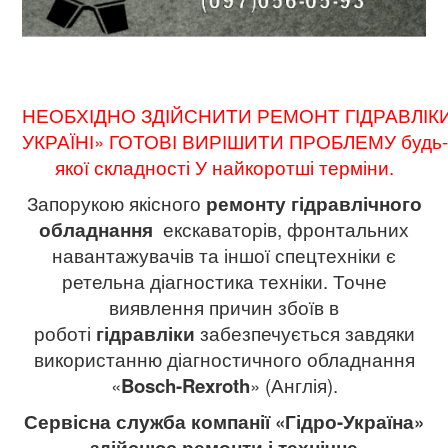
НЕОБХІДНО
ЗДІЙСНИТИ
РЕМОНТ
ГІДРАВЛІК
УКРАЇНІ
»
ГОТОВІ
ВИРІШИТИ
ПРОБЛЕМУ
будь
якої складності
У
найкоротші терміни
.
Запорукою якісного
ремонту гідравлічного
обладнання
екскаваторів, фронтальних
навантажувачів та іншої спецтехніки є
ретельна діагностика техніки. Точне
виявлення причин збоїв в
роботі
гідравліки
забезпечується завдяки
використанню діагностичного обладнання
«
Bosch-Rexroth
» (Англія).
Сервісна служба компанії «Гідро-Україна»
здійснює ремонти і технічне