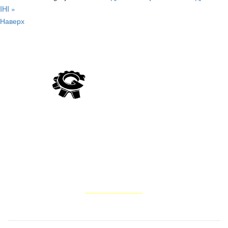
IHI »
Наверх
Компанія Гідро Україна виробляє постачання гідравліки
вітчизняного та імпортного виробництва, а також виконує
ремонт та відновлення запчастин для гідросистем тракторів,
комбайнів, сільськогосподарських, лісових, дорожньо-
будівельних та інших мобільних машин
НАШІ ПОСЛУГИ
______________
Ремонт водяного насоса помпи