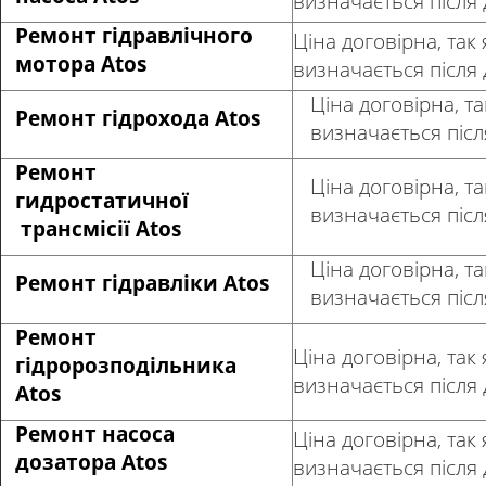
визначається після
Ремонт гідравлічного
Ціна договірна, так 
мотора Atos
визначається після
Ціна договірна, та
Ремонт гідрохода Atos
визначається післ
Ремонт
Ціна договірна, та
гидростатичної
визначається післ
трансмісії Atos
Ціна договірна, та
Ремонт гідравліки Atos
визначається післ
Ремонт
Ціна договірна, так 
гідророзподільника
визначається після
Atos
Ремонт насоса
Ціна договірна, так 
дозатора Atos
визначається після