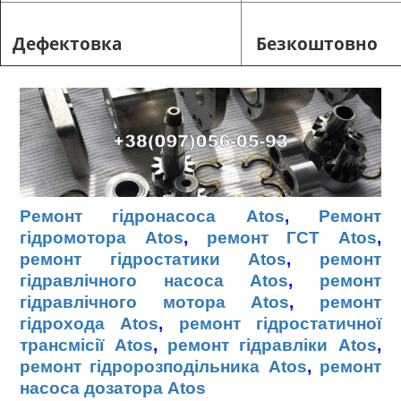
Дефектовка
Безкоштовно
Ремонт гідронасоса Atos
,
Ремонт
гідромотора Atos
,
ремонт ГСТ Atos
,
ремонт гідростатики Atos
,
ремонт
гідравлічного насоса Atos
,
ремонт
гідравлічного мотора Atos
,
ремонт
гідрохода Atos
,
ремонт гідростатичної
трансмісії Atos
,
ремонт гідравліки Atos
,
ремонт гідророзподільника Atos
,
ремонт
насоса дозатора Atos