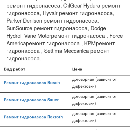
ремонт гидронасоса
, OilGear Hydura
ремонт
гидронасоса
, Hyvair
ремонт гидронасоса
,
Parker Denison
ремонт гидронасоса
,
SunSource
ремонт гидронасоса
, Dodge
Hydroil Vane Motor
ремонт гидронасоса
, Force
America
ремонт гидронасоса
, KPM
ремонт
гидронасоса
, Settima Meccanica
ремонт
гидронасоса.
Вид работ
Цена
договорная (зависит от
Ремонт гидронасоса Bosch
дифектовки)
договорная (зависит от
Ремонт гидронасоса Sauer
дифектовки)
договорная (зависит от
Ремонт гидронасоса Rexroth
дифектовки)