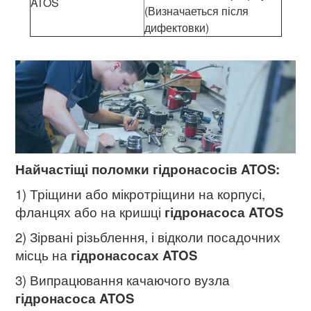
ATOS
(Визначаеться після
дифектовки)
Найчастіщі поломки гідронасосів ATOS:
1) Тріщини або мікротріщини на корпусі,
фланцях або на кришці
гідронасоса ATOS
2) Зірвані різьблення, і відколи посадочних
місць на
гідронасосах ATOS
3) Випрацювання качаючого вузла
гідронасоса ATOS