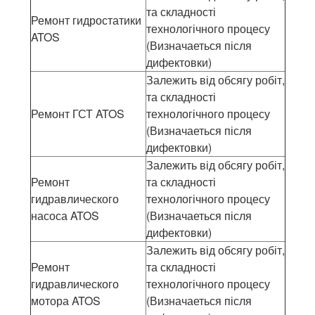
та складності
Ремонт гидростатики
технологічного процесу
ATOS
(Визначаеться після
дифектовки)
Залежить від обсягу робіт,
та складності
Ремонт ГСТ ATOS
технологічного процесу
(Визначаеться після
дифектовки)
Залежить від обсягу робіт,
Ремонт
та складності
гидравлического
технологічного процесу
насоса ATOS
(Визначаеться після
дифектовки)
Залежить від обсягу робіт,
Ремонт
та складності
гидравлического
технологічного процесу
мотора ATOS
(Визначаеться після