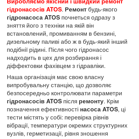
Виробляємо якісний і швидкий ремонт
гідронасосів ATOS
.
Ремонт
будь-якого
гідронасоса
ATOS
почнеться одразу з
зняття його з техніки на якій він
встановлений, промиванням в бензині,
дизельному паливі або ж в будь-який інший
подібнії рідині. Після чого гідронасос
надходить в цех для розбирання і
діффектовки фахівцем з гідравліки.
Наша організація має свою власну
випробувальну станцію, що дозволяє
безпосередньо контролювати параметри
гідронасосів ATOS
після
ремонту
. Крім
позначення ефективності
насоса ATOS
, ці
тести містять у собі: перевірка рівнів
вібрації, температури окремих структурних
вузлів, герметизації, рівня зношення