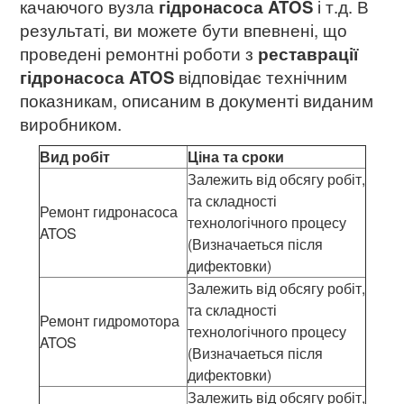
качаючого вузла
гідронасоса ATOS
і т.д. В
результаті, ви можете бути впевнені, що
проведені ремонтні роботи з
реставрації
гідронасоса ATOS
відповідає технічним
показникам, описаним в документі виданим
виробником.
Вид робіт
Ціна та сроки
Залежить від обсягу робіт,
та складності
Ремонт гидронасоса
технологічного процесу
ATOS
(Визначаеться після
дифектовки)
Залежить від обсягу робіт,
та складності
Ремонт гидромотора
технологічного процесу
ATOS
(Визначаеться після
дифектовки)
Залежить від обсягу робіт,