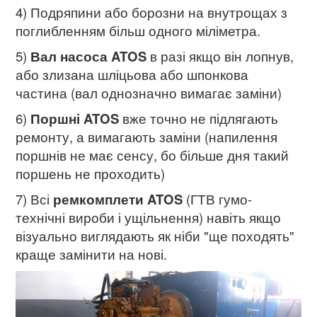
4) Подряпини або борозни на внутрощах з
поглибленням більш одного міліметра.
5)
Вал насоса ATOS
в разі якщо він лопнув,
або злизана шліцьова або шпонкова
частина (вал однозначно вимагає заміни)
6)
Поршні ATOS
вже точно не підлягають
ремонту, а вимагають заміни (напилення
поршнів не має сенсу, бо більше дня такий
поршень не проходить)
7) Всі
ремкомплети ATOS
(ГТВ гумо-
технічні вироби і ущільнення) навіть якщо
візуально виглядають як ніби "ще походять"
краще замінити на нові.