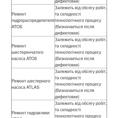
дифектовки)
Залежить від обсягу робіт,
Ремонт
та складності
гидрораспределителя
технологічного процесу
ATOS
(Визначаеться після
дифектовки)
Залежить від обсягу робіт,
Ремонт
та складності
шестеренчатого
технологічного процесу
насоса ATOS
(Визначаеться після
дифектовки)
Залежить від обсягу робіт,
та складності
Ремонт шестерного
технологічного процесу
насоса ATLAS
(Визначаеться після
дифектовки)
Залежить від обсягу робіт,
та складності
Ремонт гидравлики
технологічного процесу