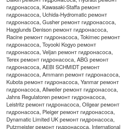
гидронасоса
, Kawasaki-Staffa
ремонт
гидронасоса
, Uchida-Hydromatic
ремонт
гидронасоса
, Gusher
ремонт гидронасоса
,
Hagglunds Denison
ремонт гидронасоса
,
Racine
ремонт гидронасоса
, Tokimec
ремонт
гидронасоса
, Toyooki Kogyo
ремонт
гидронасоса
, Veljan
ремонт гидронасоса
,
Terex
ремонт гидронасоса
, ABG
ремонт
гидронасоса
, AEBI SCHMIDT
ремонт
гидронасоса
, Ammann
ремонт гидронасоса
,
Kubota
ремонт гидронасоса
, Yanmar
ремонт
гидронасоса
, Allweiler
ремонт гидронасоса
,
Jahns Regulatoren
ремонт гидронасоса
,
Leistritz
ремонт гидронасоса
, Oilgear
ремонт
гидронасоса
, Pleiger
ремонт гидронасоса
,
Dynamatic Limited UK
ремонт гидронасоса
,
Putzmeister
ремонт гидронасоса
, International