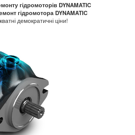
емонту гідромоторів
DYNAMATIC
емонт гідромотора
DYNAMATIC
кватні демократичні ціни!