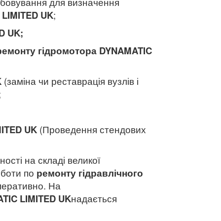
обовування для визначення
LIMITED UK
;
D UK
;
ремонту гідромотора
DYNAMATIC
K
(заміна чи реставрація вузлів і
;
ITED UK
(Проведення стендових
ності на складі великої
оботи по
ремонту гідравлічного
перативно. На
TIC LIMITED UK
надається