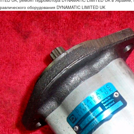
MITED UK, ремонт гидромотора DYNAMATIC LIMITED UK в Украине,
дравлического оборудования DYNAMATIC LIMITED UK