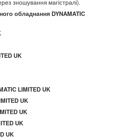
ерез зношування магістралі).
чного обладнання
DYNAMATIC
K
ITED UK
ATIC LIMITED UK
IMITED UK
IMITED UK
ITED UK
ED UK