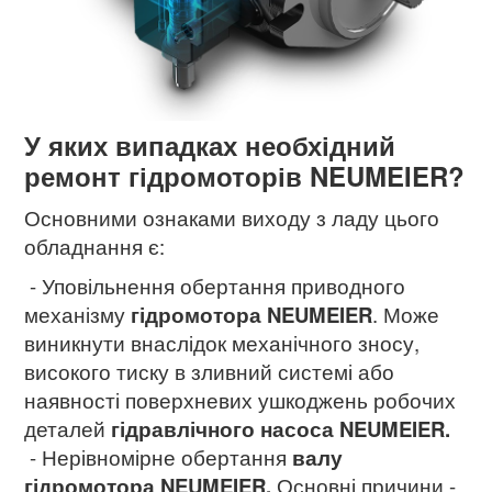
У яких випадках необхідний
ремонт гідромоторів NEUMEIER?
Основними ознаками виходу з ладу цього
обладнання є:
- Уповільнення обертання приводного
механізму
гідромотора
NEUMEIER
. Може
виникнути внаслідок механічного зносу,
високого тиску в зливний системі або
наявності поверхневих ушкоджень робочих
деталей
гідравлічного насоса NEUMEIER.
- Нерівномірне обертання
валу
гідромотора NEUMEIER.
Основні причини -