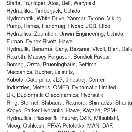
Staffa, Truninger, Atos, Bell, Warynski
Hydraulika, Timberjack, Uchida
Hydromatik, White Drive, Yanmar, Tyrone, Viking
Pump, Hansa, Hanomag, Hydac, JCB, Lifco
Hydraulics, Zoomlion, Unwin Engineering,
Uchida,
Furnan, Dynex Rivett, Hawe
Hydraulik, Berarma, Sany, Bezares, Vivoil, Bieri, Da
Rexroth, Massey Ferguson, Bondioli Pavesi,
Bomag, Orsta, Brueninghaus, Settima
Meccanica, Bucher, Leistritz,
Kubota, Caterpillar, JLG, Jihostroj, Comer
Industries, Metaris, OMFB, Dynamatic Limited
UK, Duplomatic Oleodinamica, Hydraulik
Ring, Steimel, Shibaura, Rexnord, Shimadzu, Shantui
Kogyo, Parker Hydraulic, Hawe, Kayaba, PSM-
Hydraulics, Plasser & Theurer, O&K, Mitsubishi,
Moog, Oshkosh, PRVA Petoletka, MAN, DAF,