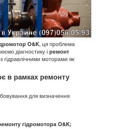
ідромотор O&K
, ця проблема
нюємо діагностику і
ремонт
з гідравлічними моторами як
ює в рамках ремонту
обовування для визначення
ремонту гідромотора O&K
;