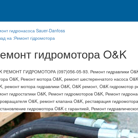
монт гидронасоса Sauer-Danfoss
ад на :Ремонт гідромотора
емонт гидромотора O&K
K РЕМОНТ ГИДРОМОТОРА (097)056-05-93. Ремонт гидравлики O&K 
тора O&K, Ремонт мотора O&K, ремонт шестеренчатого насоса O&
K, ремонт мотора гидравлики O&K, O&K ремонт, O&K гидромотор ре
монт гидростатики O&K, Ремонт гидромоторов O&K, Ремонт гидрон
дровращателя O&K, ремонт клапана O&K, реставрация гидромотора
сстановление гидромотора O&K с гарантией, Ремонт гидравлическ