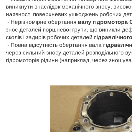
виникнути внаслідок механічного зносу, високо
наявності поверхневих ушкоджень робочих де
- Нерівномірне обертання
валу гідромотора 
знос деталей поршневої групи, що виникли де
сколів і задирів робочих деталей
гідравлічног
- Повна відсутність обертання вала
гідравліч
через сильний зносу деталей розподільного ву
гідромоторів рідини (наприклад, через зношуван