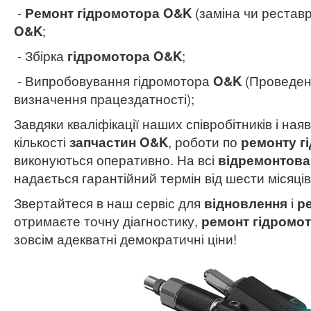
-
Ремонт гідромотора O&K
(заміна чи реставр
O&K
;
- Збірка
гідромотора O&K
;
- Випробовування гідромотора
O&K
(Проведен
визначення працездатності);
Завдяки кваліфікації наших співробітників і наяв
кількості
запчастин O&K
, роботи по
ремонту г
виконуються оперативно. На всі
відремонтова
надається гарантійний термін від шести місяців
Звертайтеся в наш сервіс для
відновлення
і
р
отримаєте точну діагностику,
ремонт гідромо
зовсім адекватні демократичні ціни!