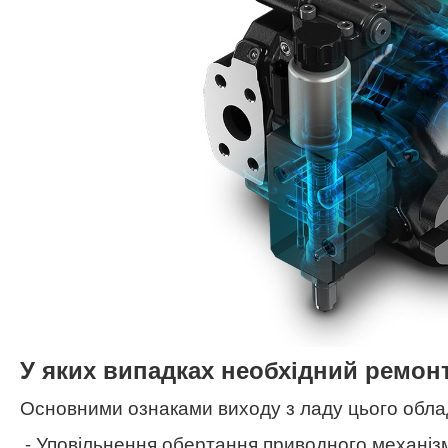
У яких випадках необхідний ремон
Основними ознаками виходу з ладу цього обла
- Уповільнення обертання приводного механі