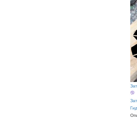
За
Зат
Ги
Оп