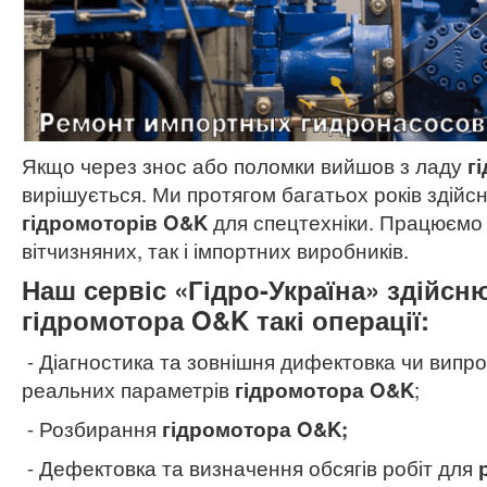
Якщо через знос або поломки вийшов з ладу
г
вирішується. Ми протягом багатьох років здійс
гідромоторів O&K
для спецтехніки. Працюємо 
вітчизняних, так і імпортних виробників.
Наш сервіс «Гідро-Україна» здійсн
гідромотора O&K такі операції:
- Діагностика та зовнішня дифектовка чи випр
реальних параметрів
гідромотора O&K
;
- Розбирання
гідромотора O&K;
- Дефектовка та визначення обсягів робіт для