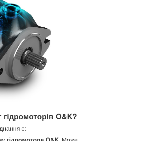
т гідромоторів O&K?
днання є:
зму
гідромотора
O&K
. Може