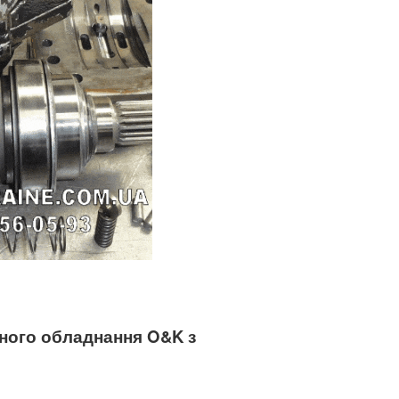
чного обладнання O&K
з