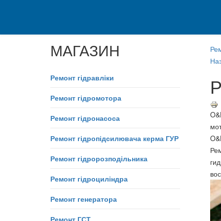
МАГАЗИН
Ре
Наз
Ремонт гідравліки
Р
Ремонт гідромотора
O&
Ремонт гідронасоса
мо
Ремонт гідропідсилювача керма ГУР
O&
Ре
Ремонт гідророзподільника
ги
во
Ремонт гідроциліндра
Ремонт генератора
Ремонт ГСТ