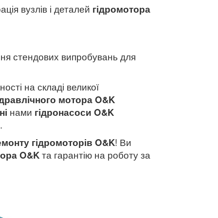
ація вузлів і деталей
гідромотора
ня стендових випробувань для
ності на складі великої
ідравлічного мотора O&K
ні
нами
гідронасоси O&K
.
емонту гідромоторів O&K
! Ви
тора
O&K
та гарантію на роботу за