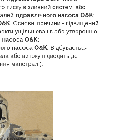
го тиску в зливний системі або
талей
гідравлічного насоса O&K
;
O&K
. Основні причини - підвищений
фекти ущільнювачів або утворенню
о насоса
O&K;
ного насоса
O&K.
Відбувається
зла або витоку підводить до
ня магістралі).