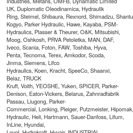
Industries, Metaris, OMFB, Dynamatic Limited
UK, Duplomatic Oleodinamica, Hydraulik
Ring, Steimel, Shibaura, Rexnord, Shimadzu, Shantui
Kogyo, Parker Hydraulic, Hawe, Kayaba, PSM-
Hydraulics, Plasser & Theurer, O&K, Mitsubishi,
Moog, Oshkosh, PRVA Petoletka, MAN, DAF,
Iveco, Scania, Foton, FAW, Toshiba, Hyva,
Penta, Tecnoma, Terex, Amkodor, Scoda,
Jinma, Siemens, Lifco
Hydraulics, Koen, Kracht, SpeeCo, Shaanxi,
Belaz, TRUCK
Kruft, Voith, YEOSHE, Yuken, SPICER, Parker-
Denison, Eaton-Vickers, Belarus, Zahnradfabrik
Passau, Liugong, Parker-
Commercial, Lonking, Pleiger, Putzmeister, Hipomak
Hydraulic, Heli, Hartmann, Sauer-Danfoss, Lifum,
InLine, Hyundai,
Lovol, Hydrokraft, Hyvair, INDUSTRIAL