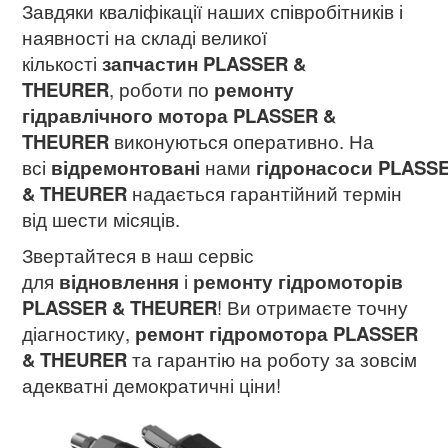
Завдяки кваліфікації наших співробітників і
наявності на складі великої
кількості
запчастин PLASSER &
THEURER
, роботи по
ремонту
гідравлічного мотора PLASSER &
THEURER
виконуються оперативно. На
всі
відремонтовані
нами
гідронасоси PLASS
& THEURER
надається гарантійний термін
від шести місяців.
Звертайтеся в наш сервіс
для
відновлення
і
ремонту гідромоторів
PLASSER & THEURER
! Ви отримаєте точну
діагностику,
ремонт гідромотора
PLASSER
& THEURER
та гарантію на роботу за зовсім
адекватні демократичні ціни!