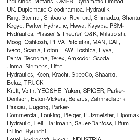
Industries, Metaris, OMFB, Dynamatic Limited
UK, Duplomatic Oleodinamica, Hydraulik
Ring, Steimel, Shibaura, Rexnord, Shimadzu, Shantui
Kogyo, Parker Hydraulic, Hawe, Kayaba, PSM-
Hydraulics, Plasser & Theurer, O&K, Mitsubishi,
Moog, Oshkosh, PRVA Petoletka, MAN, DAF,
Iveco, Scania, Foton, FAW, Toshiba, Hyva,
Penta, Tecnoma, Terex, Amkodor, Scoda,
Jinma, Siemens, Lifco
Hydraulics, Koen, Kracht, SpeeCo, Shaanxi,
Belaz, TRUCK
Kruft, Voith, YEOSHE, Yuken, SPICER, Parker-
Denison, Eaton-Vickers, Belarus, Zahnradfabrik
Passau, Liugong, Parker-
Commercial, Lonking, Pleiger, Putzmeister, Hipomak
Hydraulic, Heli, Hartmann, Sauer-Danfoss, Lifum,
InLine, Hyundai,
Lovol, Hydrokraft, Hyvair, INDUSTRIAL