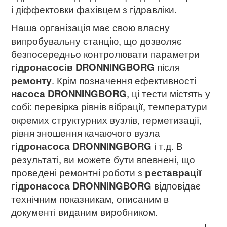
і діффектовки фахівцем з гідравліки.
Наша організація має свою власну
випробувальну станцію, що дозволяє
безпосередньо контролювати параметри
гідронасосів DRONNINGBORG
після
ремонту
. Крім позначення ефективності
насоса DRONNINGBORG
, ці тести містять у
собі: перевірка рівнів вібрації, температури
окремих структурних вузлів, герметизації,
рівня зношення качаючого вузла
гідронасоса DRONNINGBORG
і т.д. В
результаті, ви можете бути впевнені, що
проведені ремонтні роботи з
реставрації
гідронасоса DRONNINGBORG
відповідає
технічним показникам, описаним в
документі виданим виробником.