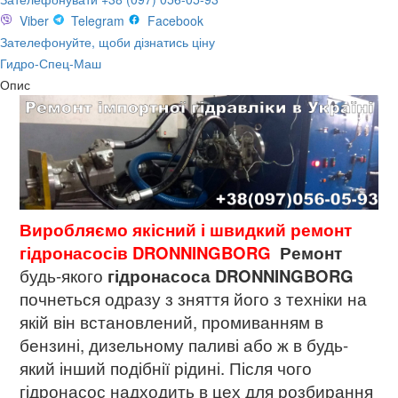
Viber
Telegram
Facebook
Зателефонуйте, щоби дізнатись ціну
Гидро-Спец-Маш
Опис
Виробляємо якісний і швидкий ремонт
гідронасосів DRONNINGBORG
Р
емонт
будь-якого
гідронасоса
DRONNINGBORG
почнеться одразу з зняття його з техніки на
якій він встановлений, промиванням в
бензині, дизельному паливі або ж в будь-
який інший подібнії рідині. Після чого
гідронасос надходить в цех для розбирання