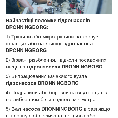
Найчастіщі поломки гідронасосів
DRONNINGBORG:
1) Тріщини або мікротріщини на корпусі,
фланцях або на кришці
гідронасоса
DRONNINGBORG
2) Зірвані різьблення, і відколи посадочних
місць на
гідронасосах DRONNINGBORG
3) Випрацювання качаючого вузла
гідронасоса DRONNINGBORG
4) Подряпини або борозни на внутрощах з
поглибленням більш одного міліметра.
5)
Вал насоса DRONNINGBORG
в разі якщо
він лопнув, або злизана шліцьова або