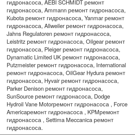
гидронасоса
, AEBI SCHMIDT
ремонт
гидронасоса
, Ammann
ремонт гидронасоса
,
Kubota
ремонт гидронасоса
, Yanmar
ремонт
гидронасоса
, Allweiler
ремонт гидронасоса
,
Jahns Regulatoren
ремонт гидронасоса
,
Leistritz
ремонт гидронасоса
, Oilgear
ремонт
гидронасоса
, Pleiger
ремонт гидронасоса
,
Dynamatic Limited UK
ремонт гидронасоса
,
Putzmeister
ремонт гидронасоса
, International
ремонт гидронасоса
, OilGear Hydura
ремонт
гидронасоса
, Hyvair
ремонт гидронасоса
,
Parker Denison
ремонт гидронасоса
,
SunSource
ремонт гидронасоса
, Dodge
Hydroil Vane Motor
ремонт гидронасоса
, Force
America
ремонт гидронасоса
, KPM
ремонт
гидронасоса
, Settima Meccanica
ремонт
гидронасоса.