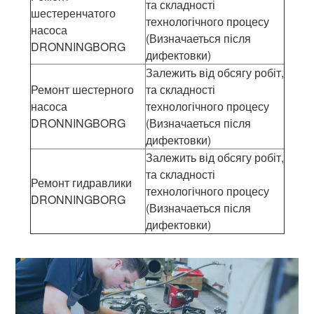
та складності
шестеренчатого
технологічного процесу
насоса
(Визначаеться після
DRONNINGBORG
дифектовки)
Залежить від обсягу робіт,
Ремонт шестерного
та складності
насоса
технологічного процесу
DRONNINGBORG
(Визначаеться після
дифектовки)
Залежить від обсягу робіт,
та складності
Ремонт гидравлики
технологічного процесу
DRONNINGBORG
(Визначаеться після
дифектовки)