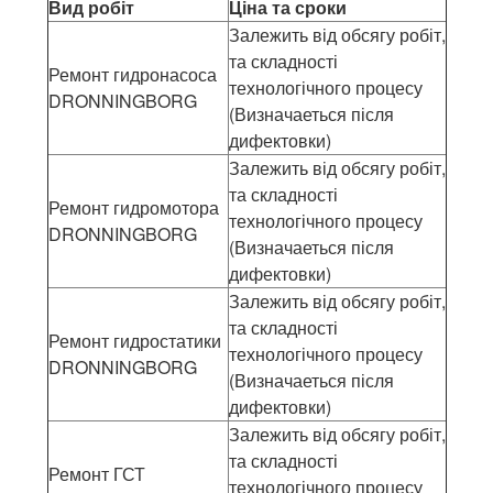
Вид робіт
Ціна та сроки
Залежить від обсягу робіт,
та складності
Ремонт гидронасоса
технологічного процесу
DRONNINGBORG
(Визначаеться після
дифектовки)
Залежить від обсягу робіт,
та складності
Ремонт гидромотора
технологічного процесу
DRONNINGBORG
(Визначаеться після
дифектовки)
Залежить від обсягу робіт,
та складності
Ремонт гидростатики
технологічного процесу
DRONNINGBORG
(Визначаеться після
дифектовки)
Залежить від обсягу робіт,
та складності
Ремонт ГСТ
технологічного процесу