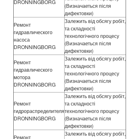
DRONNINGBORG
(Визначаеться після
дифектовки)
Залежить від обсягу робіт,
Ремонт
та складності
гидравлического
технологічного процесу
насоса
(Визначаеться після
DRONNINGBORG
дифектовки)
Залежить від обсягу робіт,
Ремонт
та складності
гидравлического
технологічного процесу
мотора
(Визначаеться після
DRONNINGBORG
дифектовки)
Залежить від обсягу робіт,
Ремонт
та складності
гидрораспределителя
технологічного процесу
DRONNINGBORG
(Визначаеться після
дифектовки)
Залежить від обсягу робіт,
Ремонт