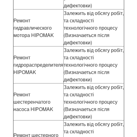
дифектовки)
Залежить від обсягу робіт,
Ремонт
та складності
гидравлического
технологічного процесу
мотора HIPOMAK
(Визначаеться після
дифектовки)
Залежить від обсягу робіт,
Ремонт
та складності
гидрораспределителя
технологічного процесу
HIPOMAK
(Визначаеться після
дифектовки)
Залежить від обсягу робіт,
Ремонт
та складності
шестеренчатого
технологічного процесу
насоса HIPOMAK
(Визначаеться після
дифектовки)
Залежить від обсягу робіт,
та складності
Ремонт шестерного