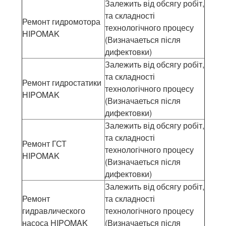
Залежить від обсягу робіт,
та складності
Ремонт гидромотора
технологічного процесу
HIPOMAK
(Визначаеться після
дифектовки)
Залежить від обсягу робіт,
та складності
Ремонт гидростатики
технологічного процесу
HIPOMAK
(Визначаеться після
дифектовки)
Залежить від обсягу робіт,
та складності
Ремонт ГСТ
технологічного процесу
HIPOMAK
(Визначаеться після
дифектовки)
Залежить від обсягу робіт,
Ремонт
та складності
гидравлического
технологічного процесу
насоса HIPOMAK
(Визначаеться після