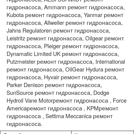
гидронасоса
, Ammann
ремонт гидронасоса
,
Kubota
ремонт гидронасоса
, Yanmar
ремонт
гидронасоса
, Allweiler
ремонт гидронасоса
,
Jahns Regulatoren
ремонт гидронасоса
,
Leistritz
ремонт гидронасоса
, Oilgear
ремонт
гидронасоса
, Pleiger
ремонт гидронасоса
,
Dynamatic Limited UK
ремонт гидронасоса
,
Putzmeister
ремонт гидронасоса
, International
ремонт гидронасоса
, OilGear Hydura
ремонт
гидронасоса
, Hyvair
ремонт гидронасоса
,
Parker Denison
ремонт гидронасоса
,
SunSource
ремонт гидронасоса
, Dodge
Hydroil Vane Motor
ремонт гидронасоса
, Force
America
ремонт гидронасоса
, KPM
ремонт
гидронасоса
, Settima Meccanica
ремонт
гидронасоса.