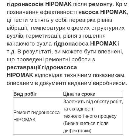
гідронасосів HIPOMAK
після
ремонту
. Крім
позначення ефективності
насоса HIPOMAK
,
ці тести містять у собі: перевірка рівнів
вібрації, температури окремих структурних
вузлів, герметизації, рівня зношення
качаючого вузла
гідронасоса HIPOMAK
і
т.д. В результаті, ви можете бути впевнені,
що проведені ремонтні роботи з
реставрації гідронасоса
HIPOMAK
відповідає технічним показникам,
описаним в документі виданим виробником.
Вид робіт
Ціна та сроки
Залежить від обсягу робіт,
та складності
Ремонт гидронасоса
технологічного процесу
HIPOMAK
(Визначаеться після
дифектовки)