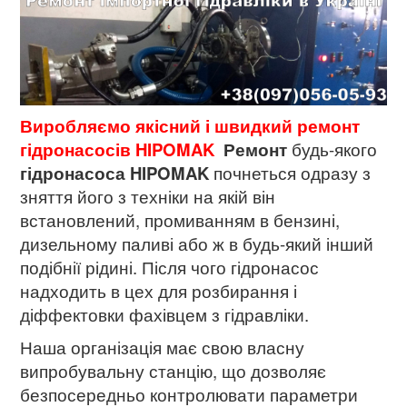
Виробляємо якісний і швидкий ремонт
гідронасосів HIPOMAK
Р
емонт
будь-якого
гідронасоса
HIPOMAK
почнеться одразу з
зняття його з техніки на якій він
встановлений, промиванням в бензині,
дизельному паливі або ж в будь-який інший
подібнії рідині. Після чого гідронасос
надходить в цех для розбирання і
діффектовки фахівцем з гідравліки.
Наша організація має свою власну
випробувальну станцію, що дозволяє
безпосередньо контролювати параметри