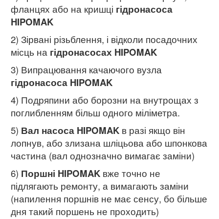
фланцях або на кришці
гідронасоса
HIPOMAK
2) Зірвані різьблення, і відколи посадочних
місць на
гідронасосах HIPOMAK
3) Випрацювання качаючого вузла
гідронасоса HIPOMAK
4) Подряпини або борозни на внутрощах з
поглибленням більш одного міліметра.
5)
Вал насоса HIPOMAK
в разі якщо він
лопнув, або злизана шліцьова або шпонкова
частина (вал однозначно вимагає заміни)
6)
Поршні HIPOMAK
вже точно не
підлягають ремонту, а вимагають заміни
(напилення поршнів не має сенсу, бо більше
дня такий поршень не проходить)