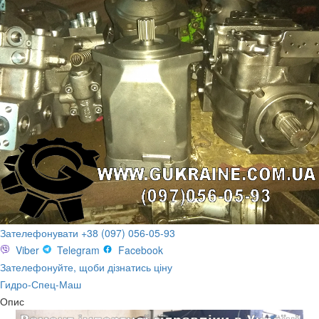
Зателефонувати +38 (097) 056-05-93
Viber
Telegram
Facebook
Зателефонуйте, щоби дізнатись ціну
Гидро-Спец-Маш
Опис