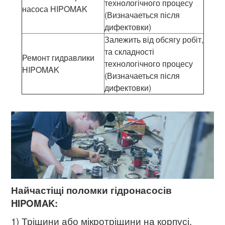
технологічного процесу
насоса HIPOMAK
(Визначаеться після
дифектовки)
Залежить від обсягу робіт,
та складності
Ремонт гидравлики
технологічного процесу
HIPOMAK
(Визначаеться після
дифектовки)
Найчастіщі поломки гідронасосів
HIPOMAK:
1) Тріщини або мікротріщини на корпусі,