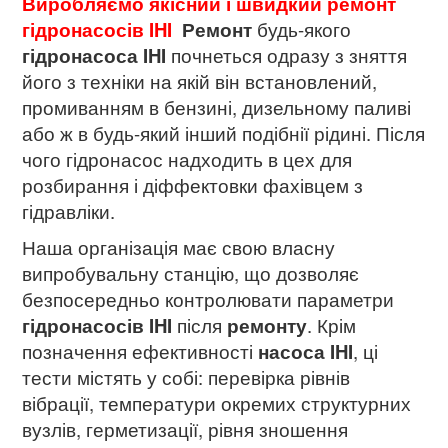
Виробляємо якісний і швидкий ремонт
гідронасосів IHI
Р
емонт
будь-якого
гідронасоса
IHI
почнеться одразу з зняття
його з техніки на якій він встановлений,
промиванням в бензині, дизельному паливі
або ж в будь-який інший подібнії рідині. Після
чого гідронасос надходить в цех для
розбирання і діффектовки фахівцем з
гідравліки.
Наша організація має свою власну
випробувальну станцію, що дозволяє
безпосередньо контролювати параметри
гідронасосів IHI
після
ремонту
. Крім
позначення ефективності
насоса IHI
, ці
тести містять у собі: перевірка рівнів
вібрації, температури окремих структурних
вузлів, герметизації, рівня зношення