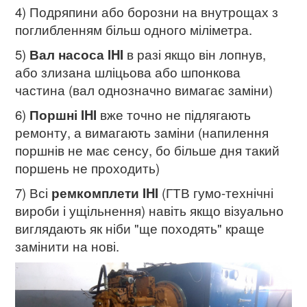
4) Подряпини або борозни на внутрощах з
поглибленням більш одного міліметра.
5)
Вал насоса IHI
в разі якщо він лопнув,
або злизана шліцьова або шпонкова
частина (вал однозначно вимагає заміни)
6)
Поршні IHI
вже точно не підлягають
ремонту, а вимагають заміни (напилення
поршнів не має сенсу, бо більше дня такий
поршень не проходить)
7) Всі
ремкомплети IHI
(ГТВ гумо-технічні
вироби і ущільнення) навіть якщо візуально
виглядають як ніби "ще походять" краще
замінити на нові.