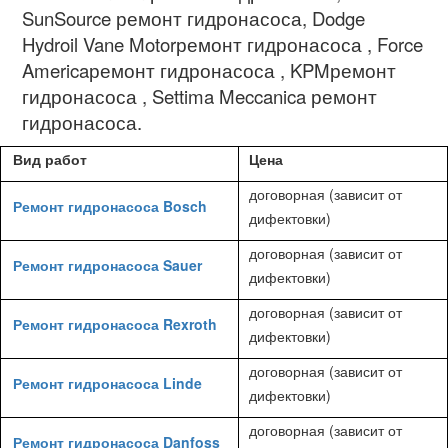
SunSource
ремонт гидронасоса
, Dodge
Hydroil Vane Motor
ремонт гидронасоса
, Force
America
ремонт гидронасоса
, KPM
ремонт
гидронасоса
, Settima Meccanica
ремонт
гидронасоса.
Вид работ
Цена
договорная (зависит от
Ремонт гидронасоса Bosch
дифектовки)
договорная (зависит от
Ремонт гидронасоса Sauer
дифектовки)
договорная (зависит от
Ремонт гидронасоса Rexroth
дифектовки)
договорная (зависит от
Ремонт гидронасоса Linde
дифектовки)
договорная (зависит от
Ремонт гидронасоса Danfoss