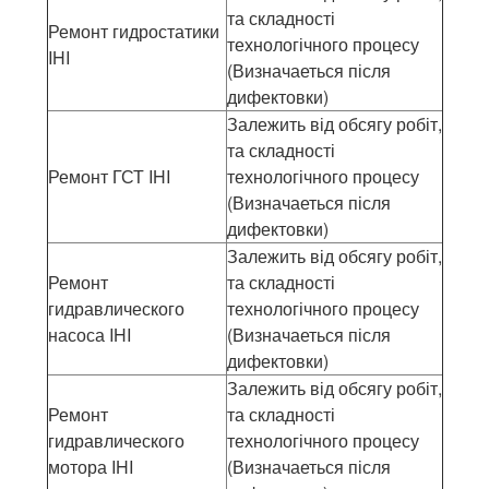
та складності
Ремонт гидростатики
технологічного процесу
IHI
(Визначаеться після
дифектовки)
Залежить від обсягу робіт,
та складності
Ремонт ГСТ IHI
технологічного процесу
(Визначаеться після
дифектовки)
Залежить від обсягу робіт,
Ремонт
та складності
гидравлического
технологічного процесу
насоса IHI
(Визначаеться після
дифектовки)
Залежить від обсягу робіт,
Ремонт
та складності
гидравлического
технологічного процесу
мотора IHI
(Визначаеться після