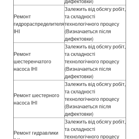
дифектовки)
Залежить від обсягу робіт,
Ремонт
та складності
гидрораспределителя
технологічного процесу
IHI
(Визначаеться після
дифектовки)
Залежить від обсягу робіт,
Ремонт
та складності
шестеренчатого
технологічного процесу
насоса IHI
(Визначаеться після
дифектовки)
Залежить від обсягу робіт,
та складності
Ремонт шестерного
технологічного процесу
насоса IHI
(Визначаеться після
дифектовки)
Залежить від обсягу робіт,
та складності
Ремонт гидравлики
технологічного процесу