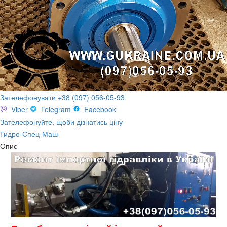
Зателефонувати +38 (097) 056-05-93
Viber
Telegram
Facebook
Зателефонуйте, щоби дізнатись ціну
Гидро-Спец-Маш
Опис