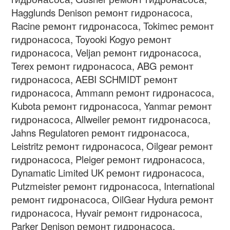
Hagglunds Denison
ремонт гидронасоса
,
Racine
ремонт гидронасоса
, Tokimec
ремонт
гидронасоса
, Toyooki Kogyo
ремонт
гидронасоса
, Veljan
ремонт гидронасоса
,
Terex
ремонт гидронасоса
, ABG
ремонт
гидронасоса
, AEBI SCHMIDT
ремонт
гидронасоса
, Ammann
ремонт гидронасоса
,
Kubota
ремонт гидронасоса
, Yanmar
ремонт
гидронасоса
, Allweiler
ремонт гидронасоса
,
Jahns Regulatoren
ремонт гидронасоса
,
Leistritz
ремонт гидронасоса
, Oilgear
ремонт
гидронасоса
, Pleiger
ремонт гидронасоса
,
Dynamatic Limited UK
ремонт гидронасоса
,
Putzmeister
ремонт гидронасоса
, International
ремонт гидронасоса
, OilGear Hydura
ремонт
гидронасоса
, Hyvair
ремонт гидронасоса
,
Parker Denison
ремонт гидронасоса
,