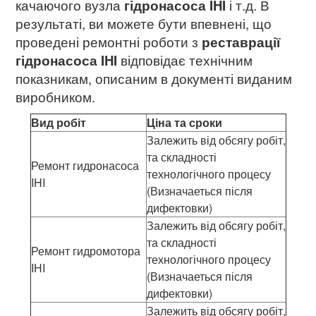
качаючого вузла
гідронасоса IHI
і т.д. В
результаті, ви можете бути впевнені, що
проведені ремонтні роботи з
реставрації
гідронасоса IHI
відповідає технічним
показникам, описаним в документі виданим
виробником.
Вид робіт
Ціна та сроки
Залежить від обсягу робіт,
та складності
Ремонт гидронасоса
технологічного процесу
IHI
(Визначаеться після
дифектовки)
Залежить від обсягу робіт,
та складності
Ремонт гидромотора
технологічного процесу
IHI
(Визначаеться після
дифектовки)
Залежить від обсягу робіт,