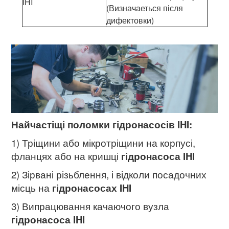
IHI
(Визначаеться після
дифектовки)
Найчастіщі поломки гідронасосів IHI:
1) Тріщини або мікротріщини на корпусі,
фланцях або на кришці
гідронасоса IHI
2) Зірвані різьблення, і відколи посадочних
місць на
гідронасосах IHI
3) Випрацювання качаючого вузла
гідронасоса IHI