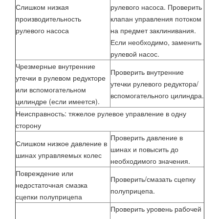
Слишком низкая
рулевого насоса. Проверить
производительность
клапан управления потоком
рулевого насоса
на предмет заклинивания.
Если необходимо, заменить
рулевой насос.
Чрезмерные внутренние
Проверить внутренние
утечки в рулевом редукторе
утечки рулевого редуктора/
или вспомогательном
вспомогательного цилиндра.
цилиндре (если имеется).
Неисправность: тяжелое рулевое управление в одну
сторону
Проверить давление в
Слишком низкое давление в
шинах и повысить до
шинах управляемых колес
необходимого значения.
Повреждение или
Проверить/смазать сцепку
недостаточная смазка
полуприцепа.
сцепки полуприцепа
Проверить уровень рабочей