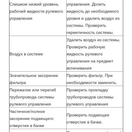
Слишком низкий уровень
управления. Долить
рабочей жидкости рулевого
жидкость до необходимого
управления
уровня и удалить воздух из
системы. Проверить
герметичность системы.
Удалить воздух из системы.
Проверить рабочую
Воздух в системе
жидкость рулевого
управления на предмет
вспенивания
Значительное засорение
Проверить фильтр. При
фильтра
необходимости заменить.
Пережатие или перегиб
Проверить прокладку
трубопровода системы
трубопроводов системы
рулевого управления
рулевого управления
Частичное/полное
Проверить подающее
засорение подающего
отверстие в бачке.
отверстия в бачке