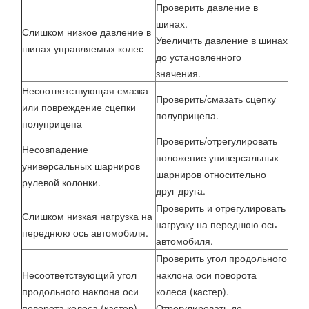
Проверить давление в
шинах.
Слишком низкое давление в
Увеличить давление в шинах
шинах управляемых колес
до установленного
значения.
Несоответствующая смазка
Проверить/смазать сцепку
или повреждение сцепки
полуприцепа.
полуприцепа
Проверить/отрегулировать
Несовпадение
положение универсальных
универсальных шарниров
шарниров относительно
рулевой колонки.
друг друга.
Проверить и отрегулировать
Слишком низкая нагрузка на
нагрузку на переднюю ось
переднюю ось автомобиля.
автомобиля.
Проверить угол продольного
Несоответствующий угол
наклона оси поворота
продольного наклона оси
колеса (кастер).
поворота колеса (кастер).
Отрегулировать до