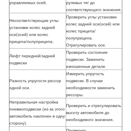
управляемых осей.
рулевых тяг до
соответствующего значения.
Проверить углы установки
Несоответствующие углы
колес задней оси(осей) или
установки колес задней
колес прицепа/
оси(осей) или колес
полуприцепа.
прицепа/полуприцепа.
Отрегулировать оси.
Проверить состояние
Люфт передней/задней
подвески. Заменить
подвески
изношенные детали.
Измерить упругость
Разность упругости рессор
подвески. В случае
одной оси.
необходимости заменить
рессоры.
Неправильная настройка
Проверить и отрегулировать
пневмоподвески (из-за этого
высоту автомобиля до
автомобиль наклонен в одну
необходимого значения.
сторону).
Проверить