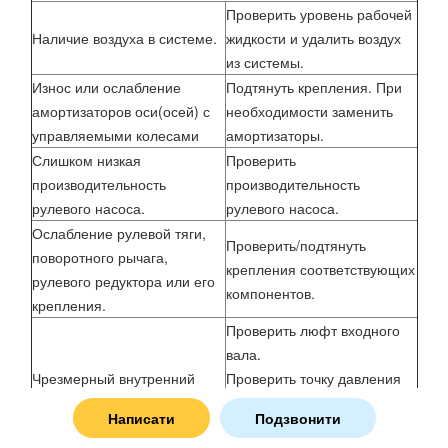
Проверить уровень рабочей
Наличие воздуха в системе.
жидкости и удалить воздух
из системы.
Износ или ослабление
Подтянуть крепления. При
амортизаторов оси(осей) с
необходимости заменить
управляемыми колесами
амортизаторы.
Слишком низкая
Проверить
производительность
производительность
рулевого насоса.
рулевого насоса.
Ослабление рулевой тяги,
Проверить/подтянуть
поворотного рычага,
крепления соответствующих
рулевого редуктора или его
компонентов.
крепления.
Проверить люфт входного
вала.
Чрезмерный внутренний
Проверить точку давления
люфт рулевого редуктора.
рулевого редуктора.
Написати
Подзвонити
Заменить рулевой редуктор