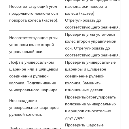
Несоответствующий угол
наклона оси поворота
продольного наклона оси
колеса (кастер).
поворота колеса (кастер).
Отрегулировать до
соответствующего значения.
Проверить углы установки
Несоответствующие углы
колес второй управляемой
установки колес второй
оси. Отрегулировать до
управляемой оси.
соответствующего значения.
Люфт в универсальном
Проверить универсальные
шарнире или в шлицевом
шарниры и шлицевое
соединении рулевой
соединение рулевой
колонки. Подклинивание
колонки. Заменить
универсального шарнира.
изношенные детали.
Проверить/отрегулировать
Несовпадение
положение универсальных
универсальных шарниров
шарниров относительно
рулевой колонки.
друг друга.
Проверить шаровые
Люфт в шаровых шарнирах