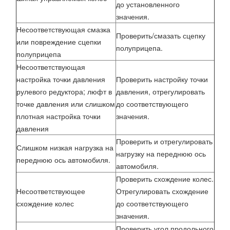
до установленного
значения.
Несоответствующая смазка
Проверить/смазать сцепку
или повреждение сцепки
полуприцепа.
полуприцепа
Несоответствующая
настройка точки давления
Проверить настройку точки
рулевого редуктора; люфт в
давления, отрегулировать
точке давления или слишком
до соответствующего
плотная настройка точки
значения.
давления
Проверить и отрегулировать
Слишком низкая нагрузка на
нагрузку на переднюю ось
переднюю ось автомобиля.
автомобиля.
Проверить схождение колес.
Несоответствующее
Отрегулировать схождение
схождение колес
до соответствующего
значения.
Проверить угол продольного