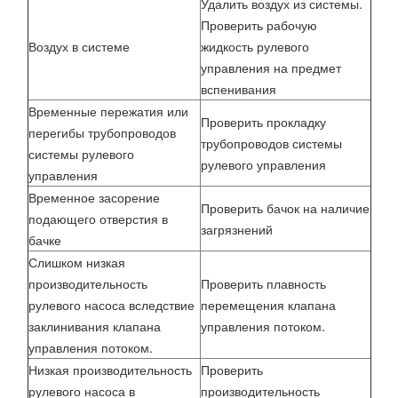
Удалить воздух из системы.
Проверить рабочую
Воздух в системе
жидкость рулевого
управления на предмет
вспенивания
Временные пережатия или
Проверить прокладку
перегибы трубопроводов
трубопроводов системы
системы рулевого
рулевого управления
управления
Временное засорение
Проверить бачок на наличие
подающего отверстия в
загрязнений
бачке
Слишком низкая
производительность
Проверить плавность
рулевого насоса вследствие
перемещения клапана
заклинивания клапана
управления потоком.
управления потоком.
Низкая производительность
Проверить
рулевого насоса в
производительность