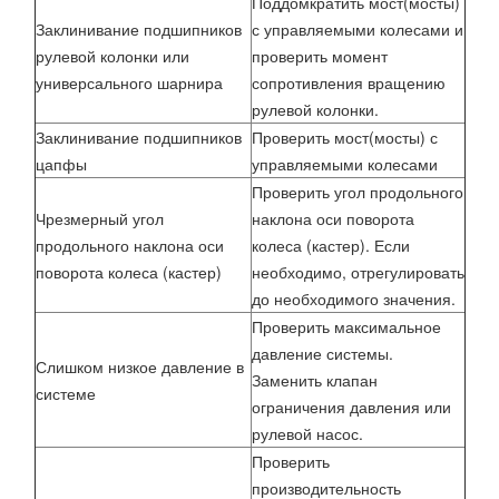
Поддомкратить мост(мосты)
Заклинивание подшипников
с управляемыми колесами и
рулевой колонки или
проверить момент
универсального шарнира
сопротивления вращению
рулевой колонки.
Заклинивание подшипников
Проверить мост(мосты) с
цапфы
управляемыми колесами
Проверить угол продольного
Чрезмерный угол
наклона оси поворота
продольного наклона оси
колеса (кастер). Если
поворота колеса (кастер)
необходимо, отрегулировать
до необходимого значения.
Проверить максимальное
давление системы.
Слишком низкое давление в
Заменить клапан
системе
ограничения давления или
рулевой насос.
Проверить
производительность