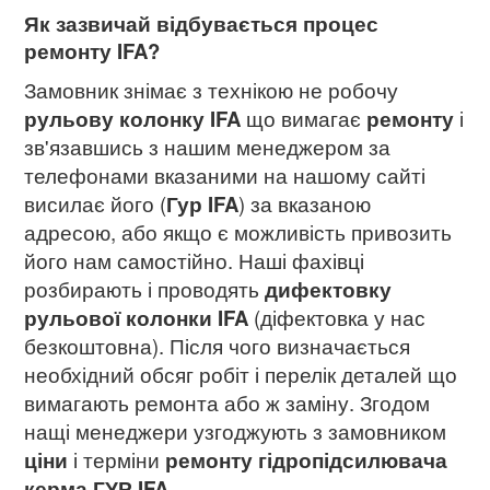
Як зазвичай відбувається процес
ремонту IFA?
Замовник знімає з технікою не робочу
рульову колонку IFA
що вимагає
ремонту
і
зв'язавшись з нашим менеджером за
телефонами вказаними на нашому сайті
висилає його (
Гур IFA
) за вказаною
адресою, або якщо є можливість привозить
його нам самостійно. Наші фахівці
розбирають і проводять
дифектовку
рульової колонки IFA
(діфектовка у нас
безкоштовна). Після чого визначається
необхідний обсяг робіт і перелік деталей що
вимагають ремонта або ж заміну. Згодом
нащі менеджери узгоджують з замовником
ціни
і терміни
ремонту гідропідсилювача
керма ГУР IFA
.