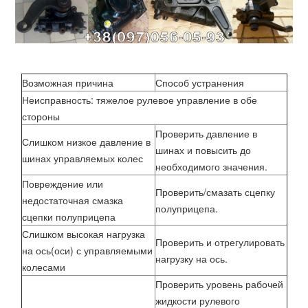
Возможная причина
Способ устранения
Неисправность: тяжелое рулевое управление в обе
стороны
Проверить давление в
Слишком низкое давление в
шинах и повысить до
шинах управляемых колес
необходимого значения.
Повреждение или
Проверить/смазать сцепку
недостаточная смазка
полуприцепа.
сцепки полуприцепа
Слишком высокая нагрузка
Проверить и отрегулировать
на ось(оси) с управляемыми
нагрузку на ось.
колесами
Проверить уровень рабочей
жидкости рулевого