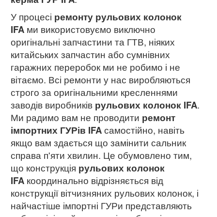
У процесі
ремонту рульових колонок
IFA
ми використовуємо виключно
оригінальні запчастини та ГТВ, ніяких
китайських запчастин або сумнівних
гаражних переробок ми не робимо і не
вітаємо. Всі ремонти у нас виробляються
строго за оригінальними кресленнями
заводів виробників
рульових колонок IFA
.
Ми радимо вам не проводити
ремонт
імпортних ГУРів
IFA
самостійно, навіть
якщо вам здається що замінити сальник
справа п'яти хвилин. Це обумовлено тим,
що конструкція
рульових колонок
IFA
координально відрізняється від
конструкції вітчизняних рульових колонок, і
найчастіше імпортні ГУРи представляють