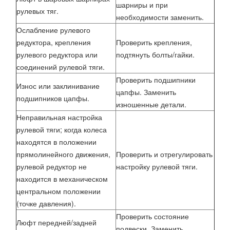
шарниры и при
рулевых тяг.
необходимости заменить.
Ослабление рулевого
редуктора, крепления
Проверить крепления,
рулевого редуктора или
подтянуть болты/гайки.
соединений рулевой тяги.
Проверить подшипники
Износ или заклинивание
цапфы. Заменить
подшипников цапфы.
изношенные детали.
Неправильная настройка
рулевой тяги; когда колеса
находятся в положении
прямолинейного движения,
Проверить и отрегулировать
рулевой редуктор не
настройку рулевой тяги.
находится в механическом
центральном положении
(точке давления).
Проверить состояние
Люфт передней/задней
подвески. Заменить