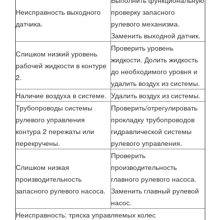
Выполнить функциональную
Неисправность выходного
проверку запасного
датчика.
рулевого механизма.
Заменить выходной датчик.
Проверить уровень
Слишком низкий уровень
жидкости. Долить жидкость
рабочей жидкости в контуре
до необходимого уровня и
2.
удалить воздух из системы.
Наличие воздуха в системе.
Удалить воздух из системы.
Трубопроводы системы
Проверить/отрегулировать
рулевого управления
прокладку трубопроводов
контура 2 пережаты или
гидравлической системы
перекручены.
рулевого управления.
Проверить
Слишком низкая
производительность
производительность
главного рулевого насоса.
запасного рулевого насоса.
Заменить главный рулевой
насос.
Неисправность: тряска управляемых колес