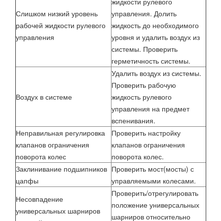
жидкости рулевого
Слишком низкий уровень
управления. Долить
рабочей жидкости рулевого
жидкость до необходимого
управления
уровня и удалить воздух из
системы. Проверить
герметичность системы.
Удалить воздух из системы.
Проверить рабочую
Воздух в системе
жидкость рулевого
управления на предмет
вспенивания.
Неправильная регулировка
Проверить настройку
клапанов ограничения
клапанов ограничения
поворота колес
поворота колес.
Заклинивание подшипников
Проверить мост(мосты) с
цапфы
управляемыми колесами.
Проверить/отрегулировать
Несовпадение
положение универсальных
универсальных шарниров
шарниров относительно