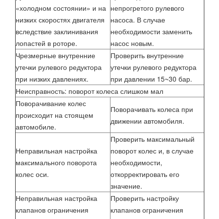
«холодном состоянии» и на
непрогретого рулевого
низких скоростях двигателя
насоса. В случае
вследствие заклинивания
необходимости заменить
лопастей в роторе.
насос новым.
Чрезмерные внутренние
Проверить внутренние
утечки рулевого редуктора
утечки рулевого редуктора
при низких давлениях.
при давлении 15~30 бар.
Неисправность: поворот колеса слишком мал
Поворачивание колес
Поворачивать колеса при
происходит на стоящем
движении автомобиля.
автомобиле.
Проверить максимальный
Неправильная настройка
поворот колес и, в случае
максимального поворота
необходимости,
колес оси.
откорректировать его
значение.
Неправильная настройка
Проверить настройку
клапанов ограничения
клапанов ограничения