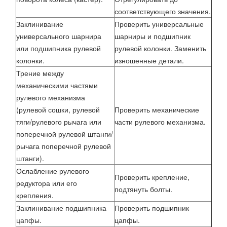
соответствующего значения.
Заклинивание
Проверить универсальные
универсального шарнира
шарниры и подшипник
или подшипника рулевой
рулевой колонки. Заменить
колонки.
изношенные детали.
Трение между
механическими частями
рулевого механизма
(рулевой сошки, рулевой
Проверить механические
тяги/рулевого рычага или
части рулевого механизма.
поперечной рулевой штанги/
рычага поперечной рулевой
штанги).
Ослабление рулевого
Проверить крепление,
редуктора или его
подтянуть болты.
крепления.
Заклинивание подшипника
Проверить подшипник
цапфы.
цапфы.