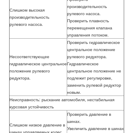
производительность
Слишком высокая
рулевого насоса.
производительность
Проверить плавность
рулевого насоса.
перемещения клапана
управления потоком.
Проверить гидравлическое
центральное положение
Несоответствующее
рулевого редуктора.
гидравлическое центральное
Гидравлическое
положение рулевого
центральное положение не
редуктора.
подлежит регулировке,
заменить рулевой редуктор
новым.
Неисправность: рыскание автомобиля, нестабильная
курсовая устойчивость
Проверить давление в
шинах.
Слишком низкое давление в
Увеличить давление в шинах
шинах управляемых колес