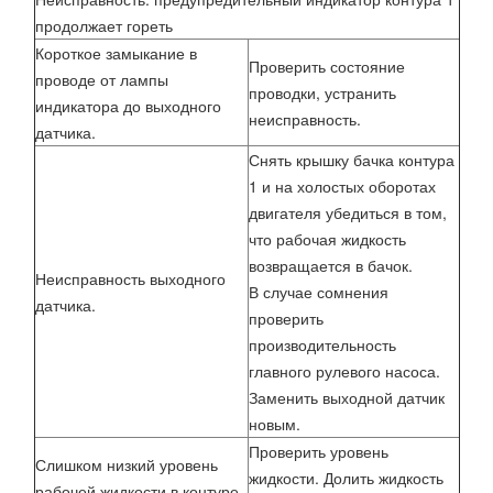
продолжает гореть
Короткое замыкание в
Проверить состояние
проводе от лампы
проводки, устранить
индикатора до выходного
неисправность.
датчика.
Снять крышку бачка контура
1 и на холостых оборотах
двигателя убедиться в том,
что рабочая жидкость
возвращается в бачок.
Неисправность выходного
В случае сомнения
датчика.
проверить
производительность
главного рулевого насоса.
Заменить выходной датчик
новым.
Проверить уровень
Слишком низкий уровень
жидкости. Долить жидкость
рабочей жидкости в контуре