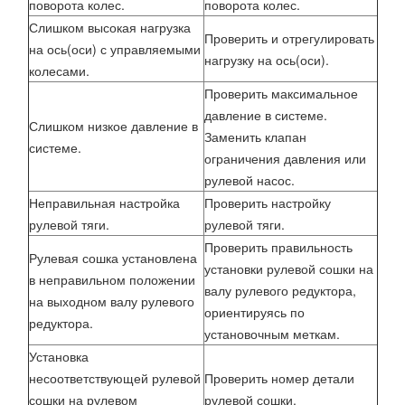
поворота колес.
поворота колес.
Слишком высокая нагрузка
Проверить и отрегулировать
на ось(оси) с управляемыми
нагрузку на ось(оси).
колесами.
Проверить максимальное
давление в системе.
Слишком низкое давление в
Заменить клапан
системе.
ограничения давления или
рулевой насос.
Неправильная настройка
Проверить настройку
рулевой тяги.
рулевой тяги.
Проверить правильность
Рулевая сошка установлена
установки рулевой сошки на
в неправильном положении
валу рулевого редуктора,
на выходном валу рулевого
ориентируясь по
редуктора.
установочным меткам.
Установка
несоответствующей рулевой
Проверить номер детали
сошки на рулевом
рулевой сошки.