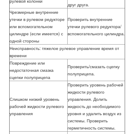
рулевой колонки
друг друга.
Чрезмерные внутренние
утечки в рулевом редукторе
Проверить внутренние
или вспомогательном
утечки рулевого редуктора/
цилиндре (если имеется) с
вспомогательного цилиндра.
одной стороны
Неисправность: тяжелое рулевое управление время от
времени
Повреждение или
Проверить/смазать сцепку
недостаточная смазка
полуприцепа.
сцепки полуприцепа
Проверить уровень рабочей
жидкости рулевого
Слишком низкий уровень
управления. Долить
рабочей жидкости рулевого
жидкость до необходимого
управления
уровня и удалить воздух из
системы. Проверить
герметичность системы.