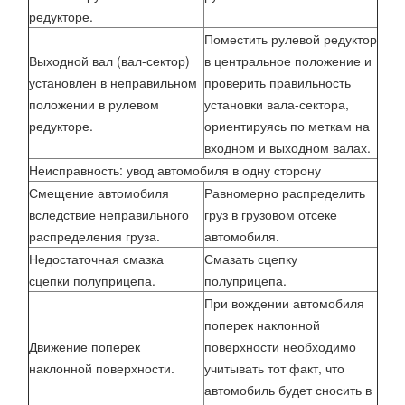
редукторе.
Поместить рулевой редуктор
Выходной вал (вал-сектор)
в центральное положение и
установлен в неправильном
проверить правильность
положении в рулевом
установки вала-сектора,
редукторе.
ориентируясь по меткам на
входном и выходном валах.
Неисправность: увод автомобиля в одну сторону
Смещение автомобиля
Равномерно распределить
вследствие неправильного
груз в грузовом отсеке
распределения груза.
автомобиля.
Недостаточная смазка
Смазать сцепку
сцепки полуприцепа.
полуприцепа.
При вождении автомобиля
поперек наклонной
Движение поперек
поверхности необходимо
наклонной поверхности.
учитывать тот факт, что
автомобиль будет сносить в