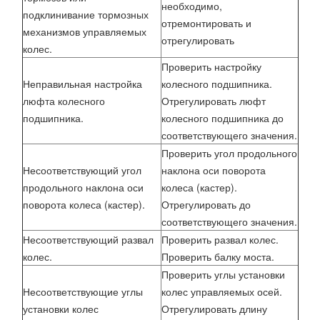
необходимо,
подклинивание тормозных
отремонтировать и
механизмов управляемых
отрегулировать
колес.
Проверить настройку
Неправильная настройка
колесного подшипника.
люфта колесного
Отрегулировать люфт
подшипника.
колесного подшипника до
соответствующего значения.
Проверить угол продольного
Несоответствующий угол
наклона оси поворота
продольного наклона оси
колеса (кастер).
поворота колеса (кастер).
Отрегулировать до
соответствующего значения.
Несоответствующий развал
Проверить развал колес.
колес.
Проверить балку моста.
Проверить углы установки
Несоответствующие углы
колес управляемых осей.
установки колес
Отрегулировать длину