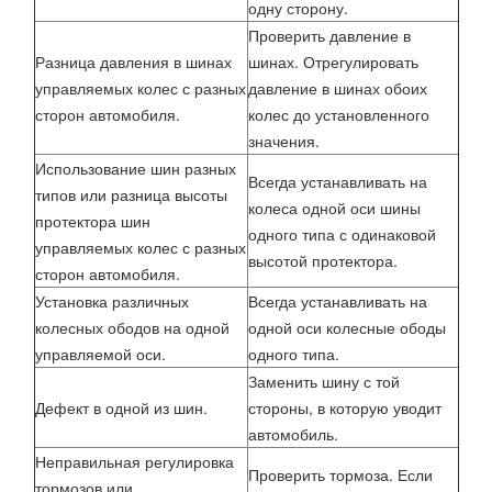
одну сторону.
Проверить давление в
Разница давления в шинах
шинах. Отрегулировать
управляемых колес с разных
давление в шинах обоих
сторон автомобиля.
колес до установленного
значения.
Использование шин разных
Всегда устанавливать на
типов или разница высоты
колеса одной оси шины
протектора шин
одного типа с одинаковой
управляемых колес с разных
высотой протектора.
сторон автомобиля.
Установка различных
Всегда устанавливать на
колесных ободов на одной
одной оси колесные ободы
управляемой оси.
одного типа.
Заменить шину с той
Дефект в одной из шин.
стороны, в которую уводит
автомобиль.
Неправильная регулировка
Проверить тормоза. Если
тормозов или