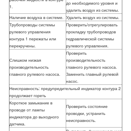
до необходимого уровня и
1.
удалить воздух из системы.
Наличие воздуха в системе.
Удалить воздух из системы.
Трубопроводы системы
Проверить/отрегулировать
рулевого управления
прокладку трубопроводов
контура 1 пережаты или
гидравлической системы
перекручены.
рулевого управления.
Проверить
Слишком низкая
производительность
производительность
главного рулевого насоса.
главного рулевого насоса.
Заменить главный рулевой
насос.
Неисправность: предупредительный индикатор контура 2
продолжает гореть
Короткое замыкание в
Проверить состояние
проводе от лампы
проводки, устранить
индикатора до выходного
неисправность.
датчика.