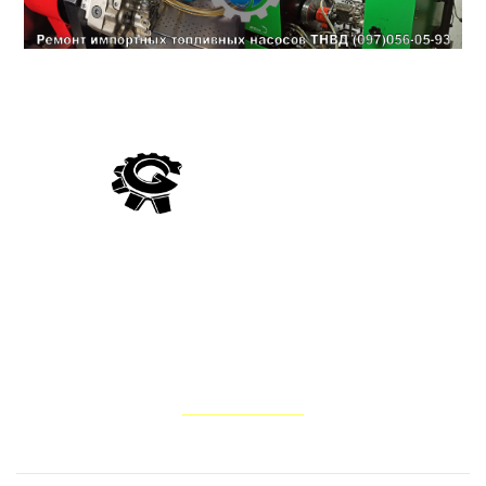
Компанія Гідро Україна виробляє постачання гідравліки
вітчизняного та імпортного виробництва, а також виконує
ремонт та відновлення запчастин для гідросистем тракторів,
комбайнів, сільськогосподарських, лісових, дорожньо-
будівельних та інших мобільних машин
НАШІ ПОСЛУГИ
______________
Ремонт водяного насоса помпи