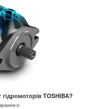
т гідромоторів TOSHIBA?
днання є: