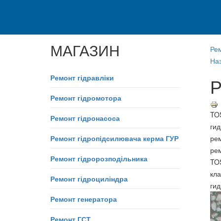
МАГАЗИН
Ре
Наз
Ремонт гідравліки
Р
Ремонт гідромотора
TO
Ремонт гідронасоса
ги
Ремонт гідропідсилювача керма ГУР
ре
ре
Ремонт гідророзподільника
TO
кл
Ремонт гідроциліндра
ги
Ремонт генератора
Ремонт ГСТ