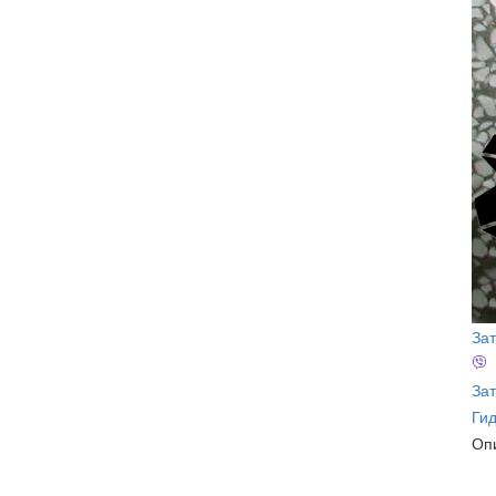
За
Зат
Ги
Оп