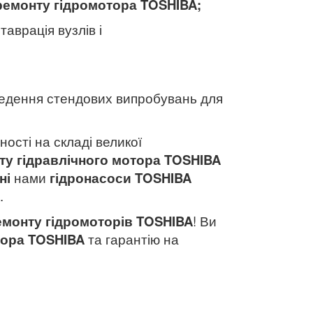
ремонту гідромотора TOSHIBA
;
таврація вузлів і
едення стендових випробувань для
ності на складі великої
ту гідравлічного мотора TOSHIBA
ні
нами
гідронасоси TOSHIBA
.
емонту гідромоторів TOSHIBA
! Ви
тора
TOSHIBA
та гарантію на