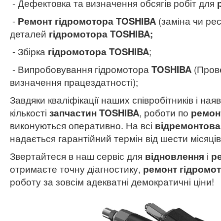
- Дефектовка та визначення обсягів робіт для
-
Ремонт гідромотора TOSHIBA
(заміна чи рес
деталей
гідромотора TOSHIBA;
- Збірка
гідромотора TOSHIBA
;
- Випробовування гідромотора
TOSHIBA
(Пров
визначення працездатності);
Завдяки кваліфікації наших співробітників і наяв
кількості
запчастин TOSHIBA
, роботи по
ремон
виконуються оперативно. На всі
відремонтова
надається гарантійний термін від шести місяців
Звертайтеся в наш сервіс для
відновлення
і
р
отримаєте точну діагностику,
ремонт гідромо
роботу за зовсім адекватні демократичні ціни!