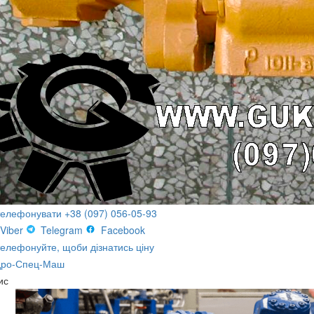
телефонувати +38 (097) 056-05-93
Viber
Telegram
Facebook
елефонуйте, щоби дізнатись ціну
дро-Спец-Маш
ис