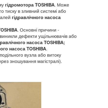
зму
гідромотора
TOSHIBA
. Може
го тиску в зливний системі або
талей
гідравлічного насоса
TOSHIBA
. Основні причини -
 виникли дефекти ущільнювачів або
дравлічного насоса
TOSHIBA;
ного насоса
TOSHIBA
.
подільного вузла або витоку
ерез зношування магістралі).