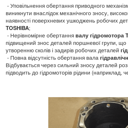
- Уповільнення обертання приводного механі
виникнути внаслідок механічного зносу, високо
наявності поверхневих ушкоджень робочих де
TOSHIBA
;
- Нерівномірне обертання
валу гідромотора 
підвищений знос деталей поршневої групи, що
утворенню сколів і задирів робочих деталей
гі
- Повна відсутність обертання вала
гідравліч
Відбувається через сильний зносу деталей роз
підводить до гідромоторів рідини (наприклад, ч