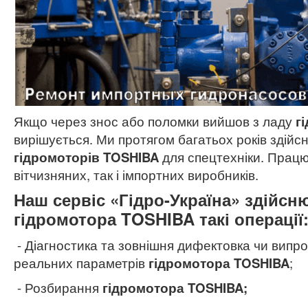
Якщо через знос або поломки вийшов з ладу
г
вирішується. Ми протягом багатьох років здійс
гідромоторів TOSHIBA
для спецтехніки. Працю
вітчизняних, так і імпортних виробників.
Наш сервіс «Гідро-Україна» здійсн
гідромотора TOSHIBA такі операції
- Діагностика та зовнішня дифектовка чи випр
реальних параметрів
гідромотора TOSHIBA
;
- Розбирання
гідромотора TOSHIBA;