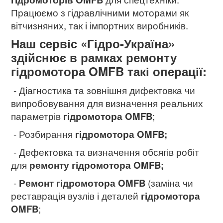
Працюємо з гідравлічними моторами як
вітчизняних, так і імпортних виробників.
Наш сервіс «Гідро-Україна»
здійснює в рамках ремонту
гідромотора OMFB такі операції:
- Діагностика та зовнішня дифектовка чи
випробовування для визначення реальних
параметрів
гідромотора OMFB
;
- Розбирання
гідромотора OMFB;
- Дефектовка та визначення обсягів робіт
для
ремонту гідромотора OMFB
;
-
Ремонт гідромотора OMFB
(заміна чи
реставрація вузлів і деталей
гідромотора
OMFB
;