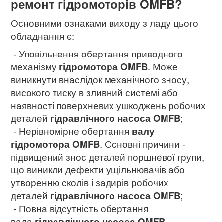
ремонт гідромоторів OMFB?
Основними ознаками виходу з ладу цього
обладнання є:
- Уповільнення обертання приводного
механізму
гідромотора
OMFB
. Може
виникнути внаслідок механічного зносу,
високого тиску в зливний системі або
наявності поверхневих ушкоджень робочих
деталей
гідравлічного насоса OMFB
;
- Нерівномірне обертання
валу
гідромотора OMFB
. Основні причини -
підвищений знос деталей поршневої групи,
що виникли дефекти ущільнювачів або
утворенню сколів і задирів робочих
деталей
гідравлічного насоса
OMFB
;
- Повна відсутність обертання
вала
гідравлічного насоса
OMFB
.