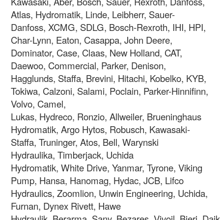
Kawasaki, Aber, Bosch, Sauer, Rexroth, Danfoss,
Atlas, Hydromatik, Linde, Leibherr, Sauer-
Danfoss, XCMG, SDLG, Bosch-Rexroth, IHI, HPI,
Char-Lynn, Eaton, Casappa, John Deere,
Dominator, Case, Claas, New Holland, CAT,
Daewoo, Commercial, Parker, Denison,
Hagglunds, Staffa, Brevini, Hitachi, Kobelko, KYB,
Tokiwa, Calzoni, Salami, Poclain, Parker-Hinnifinn,
Volvo, Camel,
Lukas, Hydreco, Ronzio, Allweiler, Brueninghaus
Hydromatik, Argo Hytos, Robusch, Kawasaki-
Staffa, Truninger, Atos, Bell, Warynski
Hydraulika, Timberjack, Uchida
Hydromatik, White Drive, Yanmar, Tyrone, Viking
Pump, Hansa, Hanomag, Hydac, JCB, Lifco
Hydraulics, Zoomlion, Unwin Engineering,
Uchida,
Furnan, Dynex Rivett, Hawe
Hydraulik, Berarma, Sany, Bezares, Vivoil, Bieri, Da