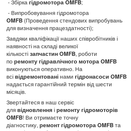
- Збірка
гідромотора OMFB
;
- Випробовування гідромотора
OMFB
(Проведення стендових випробувань
для визначення працездатності);
Завдяки кваліфікації наших співробітників і
наявності на складі великої
кількості
запчастин OMFB
, роботи
по
ремонту гідравлічного мотора OMFB
виконуються оперативно. На
всі
відремонтовані
нами
гідронасоси OMFB
надається гарантійний термін від шести
місяців.
Звертайтеся в наш сервіс
для
відновлення
і
ремонту гідромоторів
OMFB
! Ви отримаєте точну
діагностику,
ремонт гідромотора
OMFB
та