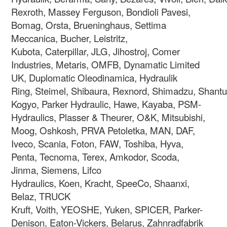
Rexroth, Massey Ferguson, Bondioli Pavesi,
Bomag, Orsta, Brueninghaus, Settima
Meccanica, Bucher, Leistritz,
Kubota, Caterpillar, JLG, Jihostroj, Comer
Industries, Metaris, OMFB, Dynamatic Limited
UK, Duplomatic Oleodinamica, Hydraulik
Ring, Steimel, Shibaura, Rexnord, Shimadzu, Shantui
Kogyo, Parker Hydraulic, Hawe, Kayaba, PSM-
Hydraulics, Plasser & Theurer, O&K, Mitsubishi,
Moog, Oshkosh, PRVA Petoletka, MAN, DAF,
Iveco, Scania, Foton, FAW, Toshiba, Hyva,
Penta, Tecnoma, Terex, Amkodor, Scoda,
Jinma, Siemens, Lifco
Hydraulics, Koen, Kracht, SpeeCo, Shaanxi,
Belaz, TRUCK
Kruft, Voith, YEOSHE, Yuken, SPICER, Parker-
Denison, Eaton-Vickers, Belarus, Zahnradfabrik