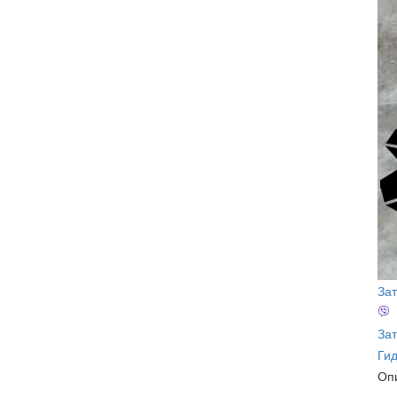
За
Зат
Ги
Оп