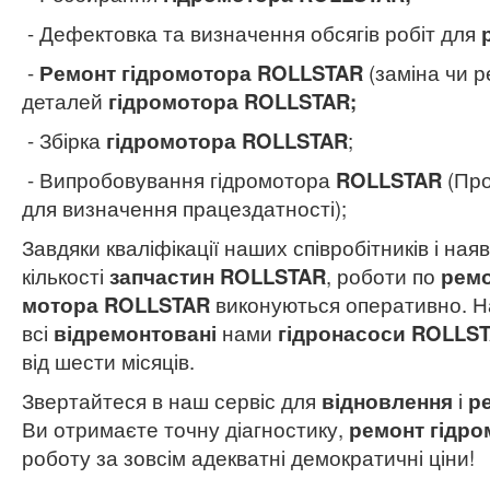
- Дефектовка та визначення обсягів робіт для
-
Ремонт гідромотора ROLLSTAR
(заміна чи р
деталей
гідромотора
ROLLSTAR;
- Збірка
гідромотора ROLLSTAR
;
- Випробовування гідромотора
ROLLSTAR
(Про
для визначення працездатності);
Завдяки кваліфікації наших співробітників і наяв
кількості
запчастин ROLLSTAR
, роботи по
ремо
мотора ROLLSTAR
виконуються оперативно. Н
всі
відремонтовані
нами
гідронасоси ROLLS
від шести місяців.
Звертайтеся в наш сервіс для
відновлення
і
р
Ви отримаєте точну діагностику,
ремонт гідро
роботу за зовсім адекватні демократичні ціни!