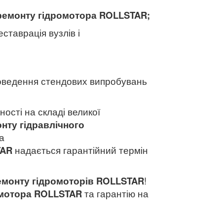
ремонту гідромотора ROLLSTAR
;
еставрація вузлів і
ведення стендових випробувань
ності на складі великої
нту гідравлічного
а
TAR
надається гарантійний термін
емонту гідромоторів ROLLSTAR
!
мотора
ROLLSTAR
та гарантію на