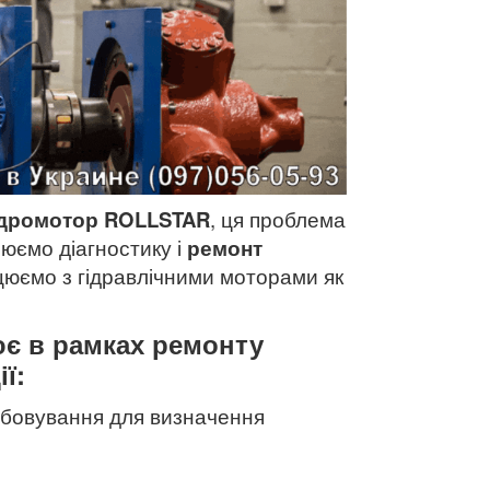
ідромотор ROLLSTAR
, ця проблема
нюємо діагностику і
ремонт
цюємо з гідравлічними моторами як
ює в рамках ремонту
ї:
обовування для визначення