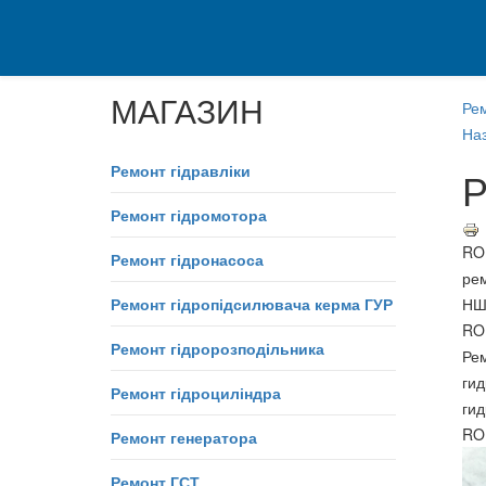
МАГАЗИН
Ре
Наз
Ремонт гідравліки
Р
Ремонт гідромотора
RO
Ремонт гідронасоса
ре
Ремонт гідропідсилювача керма ГУР
НШ
RO
Ремонт гідророзподільника
Ре
ги
Ремонт гідроциліндра
ги
RO
Ремонт генератора
Ремонт ГСТ