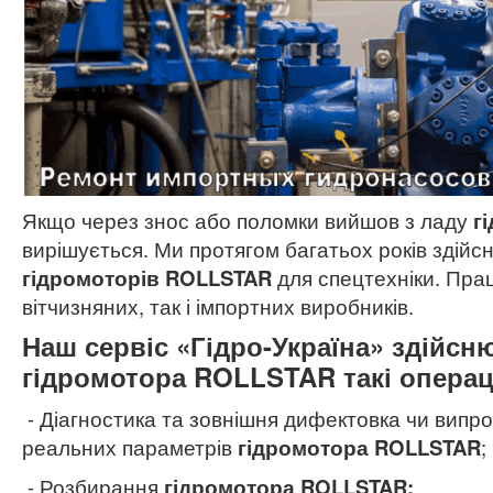
Якщо через знос або поломки вийшов з ладу
г
вирішується. Ми протягом багатьох років здійс
гідромоторів ROLLSTAR
для спецтехніки. Пра
вітчизняних, так і імпортних виробників.
Наш сервіс «Гідро-Україна» здійсн
гідромотора ROLLSTAR такі операці
- Діагностика та зовнішня дифектовка чи випр
реальних параметрів
гідромотора ROLLSTAR
;
- Розбирання
гідромотора ROLLSTAR;