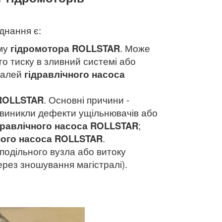
днання є:
зму
гідромотора
ROLLSTAR
. Може
го тиску в зливний системі або
талей
гідравлічного насоса
 ROLLSTAR
. Основні причини -
 виникли дефекти ущільнювачів або
дравлічного насоса
ROLLSTAR
;
ного насоса
ROLLSTAR
.
подільного вузла або витоку
ерез зношування магістралі).