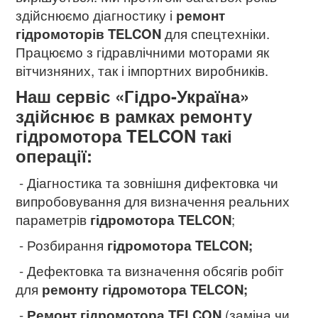
здійснюємо діагностику і
ремонт
гідромоторів TELCON
для спецтехніки.
Працюємо з гідравлічними моторами як
вітчизняних, так і імпортних виробників.
Наш сервіс «Гідро-Україна»
здійснює в рамках ремонту
гідромотора TELCON
такі
операції:
- Діагностика та зовнішня дифектовка чи
випробовування для визначення реальних
параметрів
гідромотора TELCON
;
- Розбирання
гідромотора TELCON;
- Дефектовка та визначення обсягів робіт
для
ремонту гідромотора TELCON
;
-
Ремонт гідромотора TELCON
(заміна чи