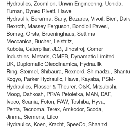
Hydraulics, Zoomlion, Unwin Engineering,
Uchida,
Furnan, Dynex Rivett, Hawe
Hydraulik, Berarma, Sany, Bezares, Vivoil, Bieri, Da
Rexroth, Massey Ferguson, Bondioli Pavesi,
Bomag, Orsta, Brueninghaus, Settima
Meccanica, Bucher, Leistritz,
Kubota, Caterpillar, JLG, Jihostroj, Comer
Industries, Metaris, OMFB, Dynamatic Limited
UK, Duplomatic Oleodinamica, Hydraulik
Ring, Steimel, Shibaura, Rexnord, Shimadzu, Shantui
Kogyo, Parker Hydraulic, Hawe, Kayaba, PSM-
Hydraulics, Plasser & Theurer, O&K, Mitsubishi,
Moog, Oshkosh, PRVA Petoletka, MAN, DAF,
Iveco, Scania, Foton, FAW, Toshiba, Hyva,
Penta, Tecnoma, Terex, Amkodor, Scoda,
Jinma, Siemens, Lifco
Hydraulics, Koen, Kracht, SpeeCo, Shaanxi,