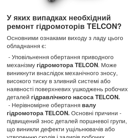
У яких випадках необхідний
ремонт гідромоторів TELCON?
Основними ознаками виходу з ладу цього
обладнання є:
- Уповільнення обертання приводного
механізму
гідромотора
TELCON
. Може
виникнути внаслідок механічного зносу,
високого тиску в зливний системі або
наявності поверхневих ушкоджень робочих
деталей
гідравлічного насоса TELCON.
- Нерівномірне обертання
валу
гідромотора TELCON.
Основні причини -
підвищений знос деталей поршневої групи,
що виникли дефекти ущільнювачів або
утворенню сколів і задирів робочих