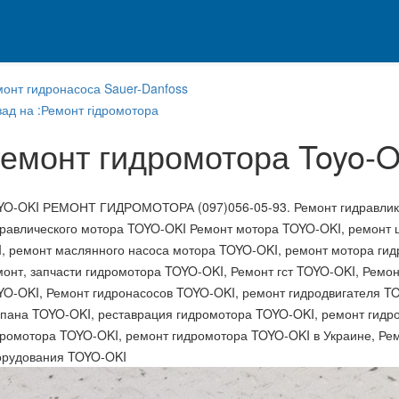
монт гидронасоса Sauer-Danfoss
ад на :Ремонт гідромотора
емонт гидромотора Toyo-O
YO-OKI РЕМОНТ ГИДРОМОТОРА (097)056-05-93. Ремонт гидравлики
дравлического мотора TOYO-OKI Ремонт мотора TOYO-OKI, ремонт 
I, ремонт маслянного насоса мотора TOYO-OKI, ремонт мотора ги
монт, запчасти гидромотора TOYO-OKI, Ремонт гст TOYO-OKI, Ремо
YO-OKI, Ремонт гидронасосов TOYO-OKI, ремонт гидродвигателя T
апана TOYO-OKI, реставрация гидромотора TOYO-OKI, ремонт гидр
дромотора TOYO-OKI, ремонт гидромотора TOYO-OKI в Украине, Рем
орудования TOYO-OKI