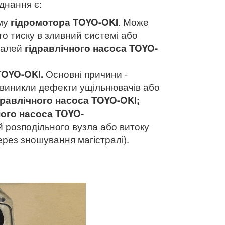
днання є:
зму
гідромотора
TOYO-OKI
. Може
го тиску в зливний системі або
талей
гідравлічного насоса TOYO-
TOYO-OKI.
Основні причини -
 виникли дефекти ущільнювачів або
дравлічного насоса
TOYO-OKI;
ного насоса
TOYO-
 розподільного вузла або витоку
ерез зношування магістралі).