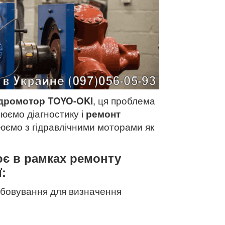
ідромотор TOYO-OKI
, ця проблема
нюємо діагностику і
ремонт
юємо з гідравлічними моторами як
ює в рамках ремонту
ї:
обовування для визначення