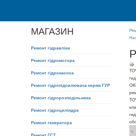
МАГАЗИН
Ре
Наз
Ремонт гідравліки
Р
Ремонт гідромотора
TO
Ремонт гідронасоса
ги
Ремонт гідропідсилювача керма ГУР
OK
ре
Ремонт гідророзподільника
TO
кл
Ремонт гідроциліндра
ги
об
Ремонт генератора
Ремонт ГСТ