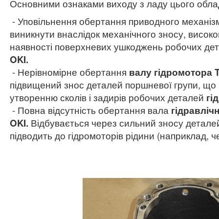
Основними ознаками виходу з ладу цього обла
- Уповільнення обертання приводного механі
виникнути внаслідок механічного зносу, високо
наявності поверхневих ушкоджень робочих де
OKI.
- Нерівномірне обертання
валу гідромотора 
підвищений знос деталей поршневої групи, що
утворенню сколів і задирів робочих деталей
гі
- Повна відсутність обертання вала
гідравліч
OKI.
Відбувається через сильний зносу деталей
підводить до гідромоторів рідини (наприклад, ч