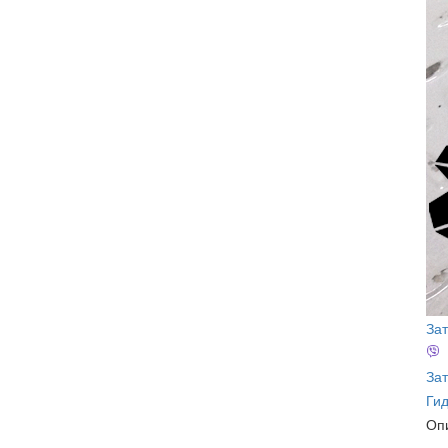
За
Зат
Ги
Оп