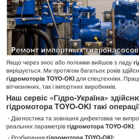
Якщо через знос або поломки вийшов з ладу
г
вирішується. Ми протягом багатьох років здійс
гідромоторів TOYO-OKI
для спецтехніки. Прац
вітчизняних, так і імпортних виробників.
Наш сервіс «Гідро-Україна» здійсн
гідромотора TOYO-OKI
такі операці
- Діагностика та зовнішня дифектовка чи випр
реальних параметрів
гідромотора TOYO-OKI
;
- Розбирання
гідромотора TOYO-OKI;