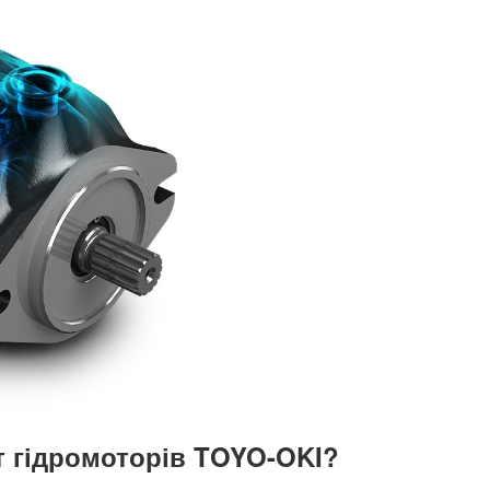
т гідромоторів TOYO-OKI?