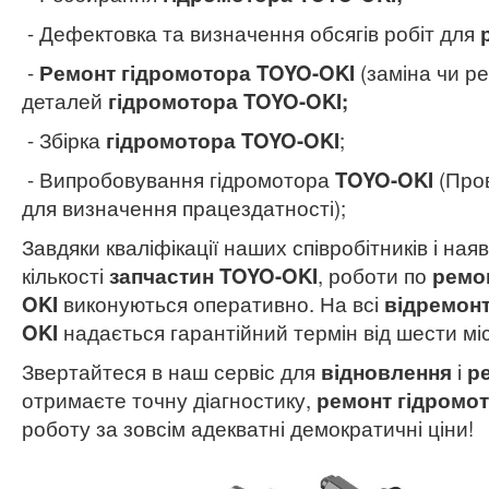
- Дефектовка та визначення обсягів робіт для
-
Ремонт гідромотора TOYO-OKI
(заміна чи ре
деталей
гідромотора TOYO-OKI;
- Збірка
гідромотора TOYO-OKI
;
- Випробовування гідромотора
TOYO-OKI
(Про
для визначення працездатності);
Завдяки кваліфікації наших співробітників і наяв
кількості
запчастин TOYO-OKI
, роботи по
ремон
OKI
виконуються оперативно. На всі
відремонт
OKI
надається гарантійний термін від шести міс
Звертайтеся в наш сервіс для
відновлення
і
р
отримаєте точну діагностику,
ремонт гідромо
роботу за зовсім адекватні демократичні ціни!