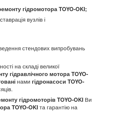
ремонту гідромотора TOYO-OKI
;
ставрація вузлів і
ведення стендових випробувань
ності на складі великої
ту гідравлічного мотора TOYO-
овані
нами
гідронасоси TOYO-
яців.
емонту гідромоторів TOYO-OKI
Ви
тора TOYO-OKI
та гарантію на