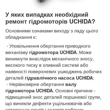
У яких випадках необхідний
ремонт гідромоторів UCHIDA?
Основними ознаками виходу з ладу цього
обладнання є:
- Уповільнення обертання приводного
механізму
гідромотора
UCHIDA
. Може
виникнути внаслідок механічного зносу,
високого тиску в зливний системі або
наявності поверхневих ушкоджень робочих
деталей
гідравлічного насоса UCHIDA
;
- Нерівномірне обертання
валу
гідромотора UCHIDA
. Основні причини -
підвищений знос деталей поршневої групи,
що виникли дефекти ущільнювачів або
утворенню сколів і задирів робочих