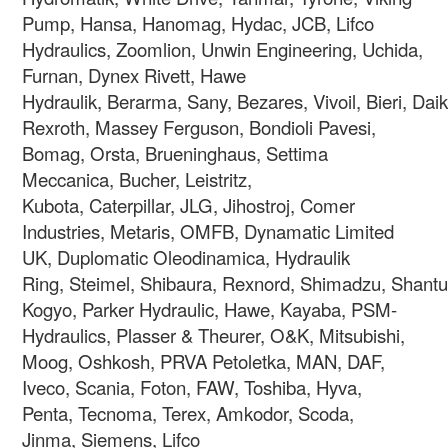
Pump, Hansa, Hanomag, Hydac, JCB, Lifco
Hydraulics, Zoomlion, Unwin Engineering,
Uchida,
Furnan, Dynex Rivett, Hawe
Hydraulik, Berarma, Sany, Bezares, Vivoil, Bieri, Da
Rexroth, Massey Ferguson, Bondioli Pavesi,
Bomag, Orsta, Brueninghaus, Settima
Meccanica, Bucher, Leistritz,
Kubota, Caterpillar, JLG, Jihostroj, Comer
Industries, Metaris, OMFB, Dynamatic Limited
UK, Duplomatic Oleodinamica, Hydraulik
Ring, Steimel, Shibaura, Rexnord, Shimadzu, Shantui
Kogyo, Parker Hydraulic, Hawe, Kayaba, PSM-
Hydraulics, Plasser & Theurer, O&K, Mitsubishi,
Moog, Oshkosh, PRVA Petoletka, MAN, DAF,
Iveco, Scania, Foton, FAW, Toshiba, Hyva,
Penta, Tecnoma, Terex, Amkodor, Scoda,
Jinma, Siemens, Lifco