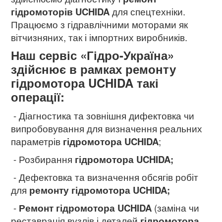
гідромоторів UCHIDA
для спецтехніки.
Працюємо з гідравлічними моторами як
вітчизняних, так і імпортних виробників.
Наш сервіс «Гідро-Україна»
здійснює в рамках ремонту
гідромотора UCHIDA такі
операції:
- Діагностика та зовнішня дифектовка чи
випробовування для визначення реальних
параметрів
гідромотора UCHIDA
;
- Розбирання
гідромотора UCHIDA;
- Дефектовка та визначення обсягів робіт
для
ремонту гідромотора UCHIDA
;
-
Ремонт гідромотора UCHIDA
(заміна чи
реставрація вузлів і деталей
гідромотора