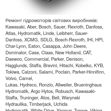
Ремонт гідромоторів світових виробників:
Kawasaki, Aber, Bosch, Sauer, Rexroth, Danfoss,
Atlas, Hydromatik, Linde, Leibherr, Sauer-
Danfoss, XCMG, SDLG, Bosch-Rexroth, IHI, HPI,
Char-Lynn, Eaton, Casappa, John Deere,
Dominator, Case, Claas, New Holland, CAT,
Daewoo, Commercial, Parker, Denison,
Hagglunds, Staffa, Brevini, Hitachi, Kobelko, KYB,
Tokiwa, Calzoni, Salami, Poclain, Parker-Hinnifinn,
Volvo, Camel,
Lukas, Hydreco, Ronzio, Allweiler, Brueninghaus
Hydromatik, Argo Hytos, Robusch, Kawasaki-
Staffa, Truninger, Atos, Bell, Warynski
Hydraulika, Timberjack, Uchida
Hydromatik, White Drive, Yanmar, Tyrone, Viking