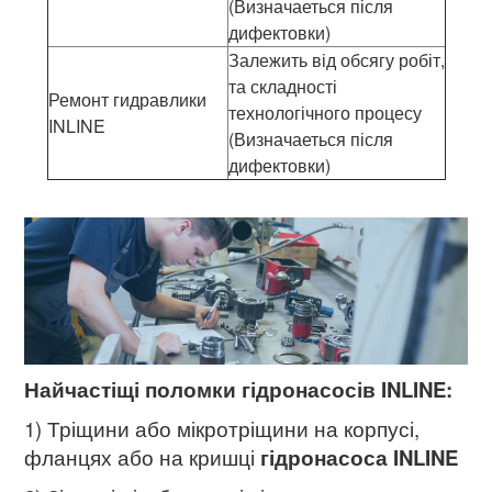
(Визначаеться після
дифектовки)
Залежить від обсягу робіт,
та складності
Ремонт гидравлики
технологічного процесу
INLINE
(Визначаеться після
дифектовки)
Найчастіщі поломки гідронасосів INLINE:
1) Тріщини або мікротріщини на корпусі,
фланцях або на кришці
гідронасоса INLINE