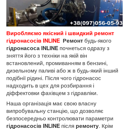
Виробляємо якісний і швидкий ремонт
гідронасосів INLINE
Р
емонт
будь-якого
гідронасоса
INLINE
почнеться одразу з
зняття його з техніки на якій він
встановлений, промиванням в бензині,
дизельному паливі або ж в будь-який інший
подібнії рідині. Після чого гідронасос
надходить в цех для розбирання і
діффектовки фахівцем з гідравліки.
Наша організація має свою власну
випробувальну станцію, що дозволяє
безпосередньо контролювати параметри
гідронасосів INLINE
після
ремонту
. Крім