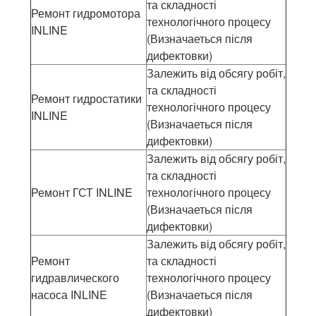
та складності
Ремонт гидромотора
технологічного процесу
INLINE
(Визначаеться після
дифектовки)
Залежить від обсягу робіт,
та складності
Ремонт гидростатики
технологічного процесу
INLINE
(Визначаеться після
дифектовки)
Залежить від обсягу робіт,
та складності
Ремонт ГСТ INLINE
технологічного процесу
(Визначаеться після
дифектовки)
Залежить від обсягу робіт,
Ремонт
та складності
гидравлического
технологічного процесу
насоса INLINE
(Визначаеться після
дифектовки)