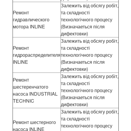
Залежить від обсягу робіт,
Ремонт
та складності
гидравлического
технологічного процесу
мотора INLINE
(Визначаеться після
дифектовки)
Залежить від обсягу робіт,
Ремонт
та складності
гидрораспределителя
технологічного процесу
INLINE
(Визначаеться після
дифектовки)
Залежить від обсягу робіт,
Ремонт
та складності
шестеренчатого
технологічного процесу
насоса INDUSTRIAL
(Визначаеться після
TECHNIC
дифектовки)
Залежить від обсягу робіт,
та складності
Ремонт шестерного
технологічного процесу
насоса INLINE