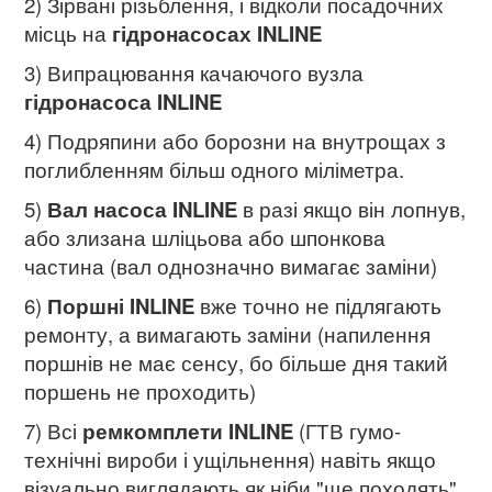
2) Зірвані різьблення, і відколи посадочних
місць на
гідронасосах INLINE
3) Випрацювання качаючого вузла
гідронасоса INLINE
4) Подряпини або борозни на внутрощах з
поглибленням більш одного міліметра.
5)
Вал насоса INLINE
в разі якщо він лопнув,
або злизана шліцьова або шпонкова
частина (вал однозначно вимагає заміни)
6)
Поршні INLINE
вже точно не підлягають
ремонту, а вимагають заміни (напилення
поршнів не має сенсу, бо більше дня такий
поршень не проходить)
7) Всі
ремкомплети INLINE
(ГТВ гумо-
технічні вироби і ущільнення) навіть якщо
візуально виглядають як ніби "ще походять"