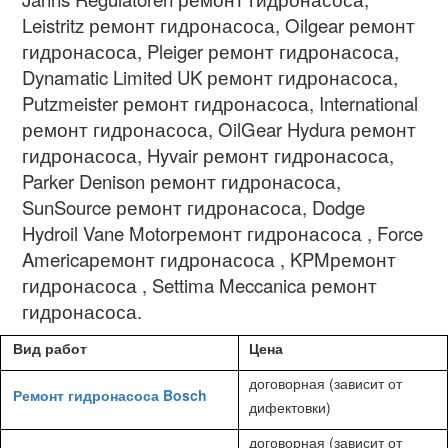
Leistritz
ремонт гидронасоса
, Oilgear
ремонт
гидронасоса
, Pleiger
ремонт гидронасоса
,
Dynamatic Limited UK
ремонт гидронасоса
,
Putzmeister
ремонт гидронасоса
, International
ремонт гидронасоса
, OilGear Hydura
ремонт
гидронасоса
, Hyvair
ремонт гидронасоса
,
Parker Denison
ремонт гидронасоса
,
SunSource
ремонт гидронасоса
, Dodge
Hydroil Vane Motor
ремонт гидронасоса
, Force
America
ремонт гидронасоса
, KPM
ремонт
гидронасоса
, Settima Meccanica
ремонт
гидронасоса.
Вид работ
Цена
договорная (зависит от
Ремонт гидронасоса Bosch
дифектовки)
договорная (зависит от