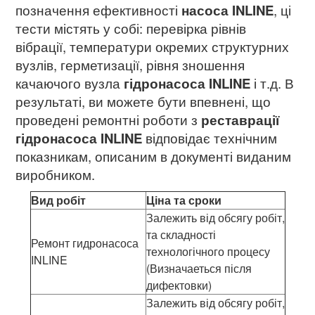
позначення ефективності
насоса INLINE
, ці
тести містять у собі: перевірка рівнів
вібрації, температури окремих структурних
вузлів, герметизації, рівня зношення
качаючого вузла
гідронасоса INLINE
і т.д. В
результаті, ви можете бути впевнені, що
проведені ремонтні роботи з
реставрації
гідронасоса INLINE
відповідає технічним
показникам, описаним в документі виданим
виробником.
Вид робіт
Ціна та сроки
Залежить від обсягу робіт,
та складності
Ремонт гидронасоса
технологічного процесу
INLINE
(Визначаеться після
дифектовки)
Залежить від обсягу робіт,