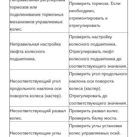
Проверить тормоза. Если
тормозов или
необходимо,
подклинивание тормозных
отремонтировать и
механизмов управляемых
отрегулировать
колес.
Проверить настройку
Неправильная настройка
колесного подшипника.
люфта колесного
Отрегулировать люфт
подшипника.
колесного подшипника до
соответствующего значения.
Проверить угол продольного
Несоответствующий угол
наклона оси поворота
продольного наклона оси
колеса (кастер).
поворота колеса (кастер).
Отрегулировать до
соответствующего значения.
Несоответствующий развал
Проверить развал колес.
колес.
Проверить балку моста.
Проверить углы установки
Несоответствующие углы
колес управляемых осей.