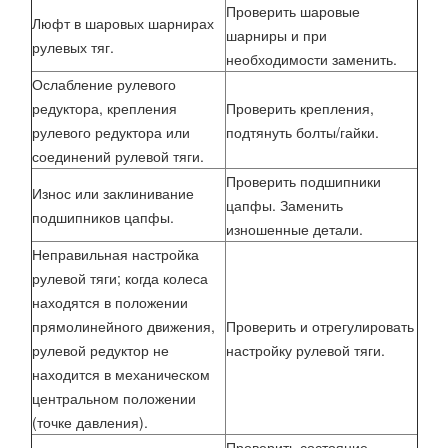
Проверить шаровые
Люфт в шаровых шарнирах
шарниры и при
рулевых тяг.
необходимости заменить.
Ослабление рулевого
редуктора, крепления
Проверить крепления,
рулевого редуктора или
подтянуть болты/гайки.
соединений рулевой тяги.
Проверить подшипники
Износ или заклинивание
цапфы. Заменить
подшипников цапфы.
изношенные детали.
Неправильная настройка
рулевой тяги; когда колеса
находятся в положении
прямолинейного движения,
Проверить и отрегулировать
рулевой редуктор не
настройку рулевой тяги.
находится в механическом
центральном положении
(точке давления).
Проверить состояние