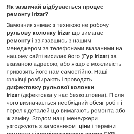
Як зазвичай відбувається процес
ремонту Irizar?
Замовник знімає з технікою не робочу
рульову колонку Irizar
що вимагає
ремонту
і зв'язавшись з нашим
менеджером за телефонами вказаними на
нашому сайті висилає його (
Гур Irizar
) за
вказаною адресою, або якщо є можливість
привозить його нам самостійно. Наші
фахівці розбирають і проводять
дифектовку рульової колонки
Irizar
(діфектовка у нас безкоштовна). Після
чого визначається необхідний обсяг робіт і
перелік деталей що вимагають ремонта або
ж заміну. Згодом нащі менеджери
узгоджують з замовником
ціни
і терміни
ремонту гідропідсилювача керма ГУР