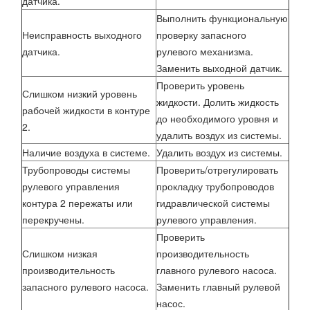
датчика.
Выполнить функциональную
Неисправность выходного
проверку запасного
датчика.
рулевого механизма.
Заменить выходной датчик.
Проверить уровень
Слишком низкий уровень
жидкости. Долить жидкость
рабочей жидкости в контуре
до необходимого уровня и
2.
удалить воздух из системы.
Наличие воздуха в системе.
Удалить воздух из системы.
Трубопроводы системы
Проверить/отрегулировать
рулевого управления
прокладку трубопроводов
контура 2 пережаты или
гидравлической системы
перекручены.
рулевого управления.
Проверить
Слишком низкая
производительность
производительность
главного рулевого насоса.
запасного рулевого насоса.
Заменить главный рулевой
насос.