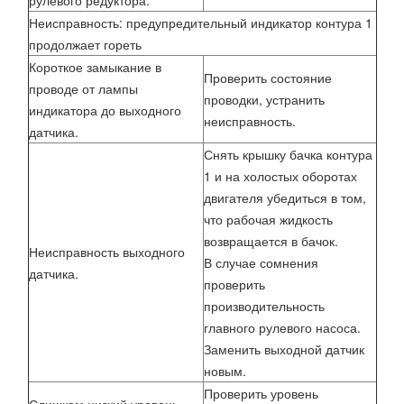
рулевого редуктора.
Неисправность: предупредительный индикатор контура 1
продолжает гореть
Короткое замыкание в
Проверить состояние
проводе от лампы
проводки, устранить
индикатора до выходного
неисправность.
датчика.
Снять крышку бачка контура
1 и на холостых оборотах
двигателя убедиться в том,
что рабочая жидкость
возвращается в бачок.
Неисправность выходного
В случае сомнения
датчика.
проверить
производительность
главного рулевого насоса.
Заменить выходной датчик
новым.
Проверить уровень