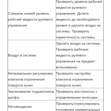
Проверить уровень рабочей
жидкости рулевого
Слишком низкий уровень
управления. Долить
рабочей жидкости рулевого
жидкость до необходимого
управления
уровня и удалить воздух из
системы. Проверить
герметичность системы.
Удалить воздух из системы.
Проверить рабочую
Воздух в системе
жидкость рулевого
управления на предмет
вспенивания.
Неправильная регулировка
Проверить настройку
клапанов ограничения
клапанов ограничения
поворота колес
поворота колес.
Заклинивание подшипников
Проверить мост(мосты) с
цапфы
управляемыми колесами.
Проверить/отрегулировать
Несовпадение
положение универсальных