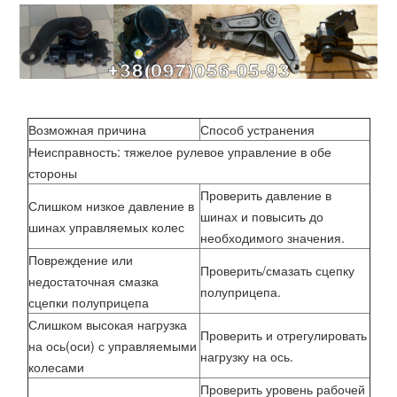
Возможная причина
Способ устранения
Неисправность: тяжелое рулевое управление в обе
стороны
Проверить давление в
Слишком низкое давление в
шинах и повысить до
шинах управляемых колес
необходимого значения.
Повреждение или
Проверить/смазать сцепку
недостаточная смазка
полуприцепа.
сцепки полуприцепа
Слишком высокая нагрузка
Проверить и отрегулировать
на ось(оси) с управляемыми
нагрузку на ось.
колесами
Проверить уровень рабочей