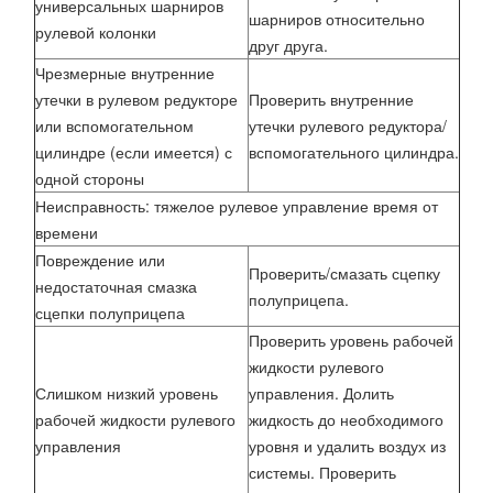
универсальных шарниров
шарниров относительно
рулевой колонки
друг друга.
Чрезмерные внутренние
утечки в рулевом редукторе
Проверить внутренние
или вспомогательном
утечки рулевого редуктора/
цилиндре (если имеется) с
вспомогательного цилиндра.
одной стороны
Неисправность: тяжелое рулевое управление время от
времени
Повреждение или
Проверить/смазать сцепку
недостаточная смазка
полуприцепа.
сцепки полуприцепа
Проверить уровень рабочей
жидкости рулевого
Слишком низкий уровень
управления. Долить
рабочей жидкости рулевого
жидкость до необходимого
управления
уровня и удалить воздух из
системы. Проверить