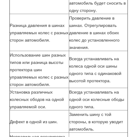
автомобиль будет сносить в
одну сторону.
Проверить давление в
Разница давления в шинах
шинах. Отрегулировать
управляемых колес с разных
давление в шинах обоих
сторон автомобиля.
колес до установленного
значения.
Использование шин разных
Всегда устанавливать на
типов или разница высоты
колеса одной оси шины
протектора шин
одного типа с одинаковой
управляемых колес с разных
высотой протектора.
сторон автомобиля.
Установка различных
Всегда устанавливать на
колесных ободов на одной
одной оси колесные ободы
управляемой оси.
одного типа.
Заменить шину с той
Дефект в одной из шин.
стороны, в которую уводит
автомобиль.
Неправильная регулировка