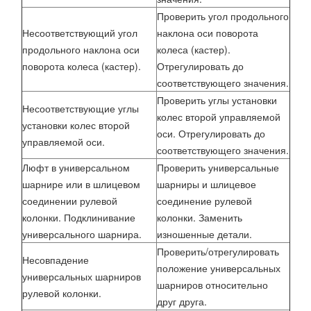
Проверить угол продольного
Несоответствующий угол
наклона оси поворота
продольного наклона оси
колеса (кастер).
поворота колеса (кастер).
Отрегулировать до
соответствующего значения.
Проверить углы установки
Несоответствующие углы
колес второй управляемой
установки колес второй
оси. Отрегулировать до
управляемой оси.
соответствующего значения.
Люфт в универсальном
Проверить универсальные
шарнире или в шлицевом
шарниры и шлицевое
соединении рулевой
соединение рулевой
колонки. Подклинивание
колонки. Заменить
универсального шарнира.
изношенные детали.
Проверить/отрегулировать
Несовпадение
положение универсальных
универсальных шарниров
шарниров относительно
рулевой колонки.
друг друга.