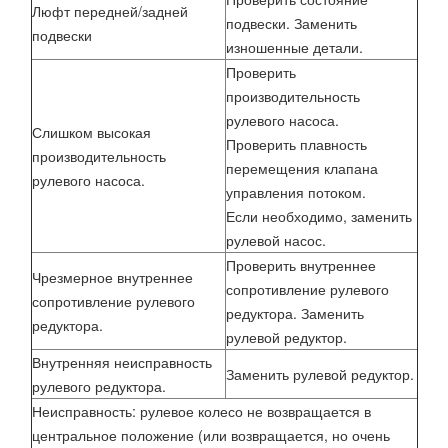
Люфт передней/задней
подвески. Заменить
подвески
изношенные детали.
Проверить
производительность
рулевого насоса.
Слишком высокая
Проверить плавность
производительность
перемещения клапана
рулевого насоса.
управления потоком.
Если необходимо, заменить
рулевой насос.
Проверить внутреннее
Чрезмерное внутреннее
сопротивление рулевого
сопротивление рулевого
редуктора. Заменить
редуктора.
рулевой редуктор.
Внутренняя неисправность
Заменить рулевой редуктор.
рулевого редуктора.
Неисправность: рулевое колесо не возвращается в
центральное положение (или возвращается, но очень