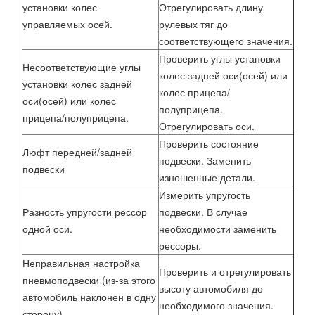
установки колес
Отрегулировать длину
управляемых осей.
рулевых тяг до
соответствующего значения.
Проверить углы установки
Несоответствующие углы
колес задней оси(осей) или
установки колес задней
колес прицепа/
оси(осей) или колес
полуприцепа.
прицепа/полуприцепа.
Отрегулировать оси.
Проверить состояние
Люфт передней/задней
подвески. Заменить
подвески
изношенные детали.
Измерить упругость
Разность упругости рессор
подвески. В случае
одной оси.
необходимости заменить
рессоры.
Неправильная настройка
Проверить и отрегулировать
пневмоподвески (из-за этого
высоту автомобиля до
автомобиль наклонен в одну
необходимого значения.
сторону).