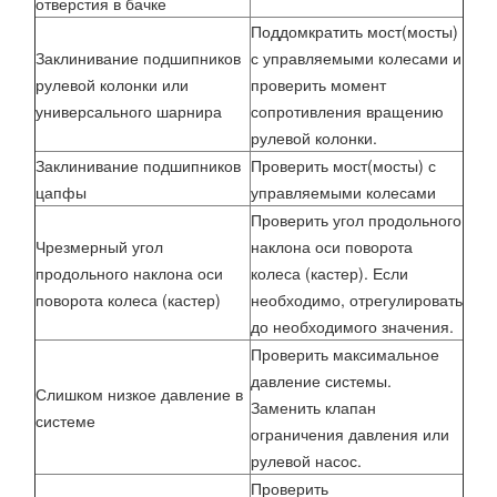
отверстия в бачке
Поддомкратить мост(мосты)
Заклинивание подшипников
с управляемыми колесами и
рулевой колонки или
проверить момент
универсального шарнира
сопротивления вращению
рулевой колонки.
Заклинивание подшипников
Проверить мост(мосты) с
цапфы
управляемыми колесами
Проверить угол продольного
Чрезмерный угол
наклона оси поворота
продольного наклона оси
колеса (кастер). Если
поворота колеса (кастер)
необходимо, отрегулировать
до необходимого значения.
Проверить максимальное
давление системы.
Слишком низкое давление в
Заменить клапан
системе
ограничения давления или
рулевой насос.
Проверить