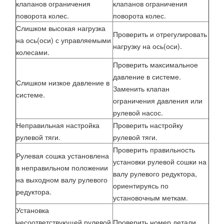
клапанов ограничения
клапанов ограничения
поворота колес.
поворота колес.
Слишком высокая нагрузка
Проверить и отрегулировать
на ось(оси) с управляемыми
нагрузку на ось(оси).
колесами.
Проверить максимальное
давление в системе.
Слишком низкое давление в
Заменить клапан
системе.
ограничения давления или
рулевой насос.
Неправильная настройка
Проверить настройку
рулевой тяги.
рулевой тяги.
Проверить правильность
Рулевая сошка установлена
установки рулевой сошки на
в неправильном положении
валу рулевого редуктора,
на выходном валу рулевого
ориентируясь по
редуктора.
установочным меткам.
Установка
несоответствующей рулевой
Проверить номер детали