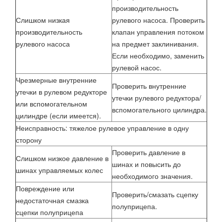
производительность
Слишком низкая
рулевого насоса. Проверить
производительность
клапан управления потоком
рулевого насоса
на предмет заклинивания.
Если необходимо, заменить
рулевой насос.
Чрезмерные внутренние
Проверить внутренние
утечки в рулевом редукторе
утечки рулевого редуктора/
или вспомогательном
вспомогательного цилиндра.
цилиндре (если имеется).
Неисправность: тяжелое рулевое управление в одну
сторону
Проверить давление в
Слишком низкое давление в
шинах и повысить до
шинах управляемых колес
необходимого значения.
Повреждение или
Проверить/смазать сцепку
недостаточная смазка
полуприцепа.
сцепки полуприцепа