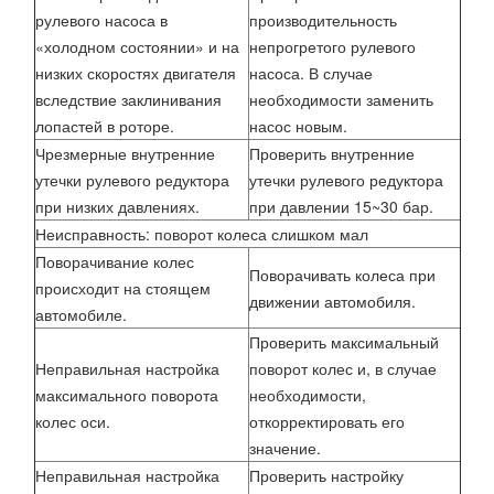
рулевого насоса в
производительность
«холодном состоянии» и на
непрогретого рулевого
низких скоростях двигателя
насоса. В случае
вследствие заклинивания
необходимости заменить
лопастей в роторе.
насос новым.
Чрезмерные внутренние
Проверить внутренние
утечки рулевого редуктора
утечки рулевого редуктора
при низких давлениях.
при давлении 15~30 бар.
Неисправность: поворот колеса слишком мал
Поворачивание колес
Поворачивать колеса при
происходит на стоящем
движении автомобиля.
автомобиле.
Проверить максимальный
Неправильная настройка
поворот колес и, в случае
максимального поворота
необходимости,
колес оси.
откорректировать его
значение.
Неправильная настройка
Проверить настройку