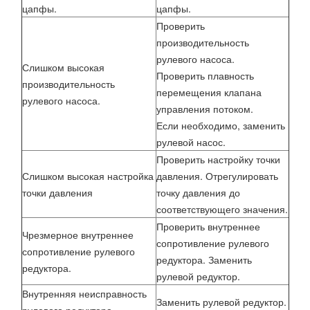
цапфы.
цапфы.
Проверить
производительность
рулевого насоса.
Слишком высокая
Проверить плавность
производительность
перемещения клапана
рулевого насоса.
управления потоком.
Если необходимо, заменить
рулевой насос.
Проверить настройку точки
Слишком высокая настройка
давления. Отрегулировать
точки давления
точку давления до
соответствующего значения.
Проверить внутреннее
Чрезмерное внутреннее
сопротивление рулевого
сопротивление рулевого
редуктора. Заменить
редуктора.
рулевой редуктор.
Внутренняя неисправность
Заменить рулевой редуктор.