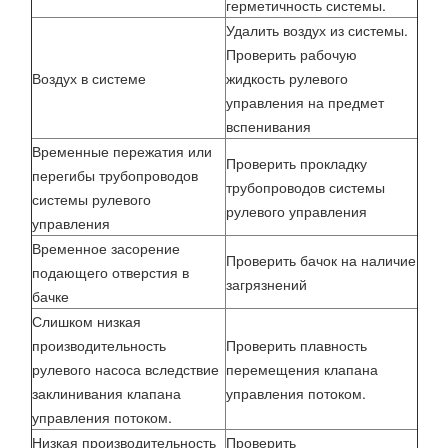
герметичность системы.
Удалить воздух из системы.
Проверить рабочую
Воздух в системе
жидкость рулевого
управления на предмет
вспенивания
Временные пережатия или
Проверить прокладку
перегибы трубопроводов
трубопроводов системы
системы рулевого
рулевого управления
управления
Временное засорение
Проверить бачок на наличие
подающего отверстия в
загрязнений
бачке
Слишком низкая
производительность
Проверить плавность
рулевого насоса вследствие
перемещения клапана
заклинивания клапана
управления потоком.
управления потоком.
Низкая производительность
Проверить