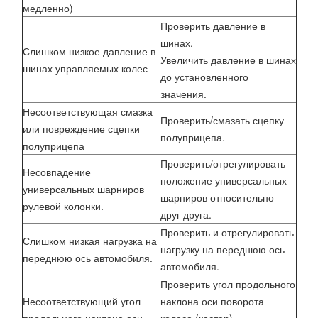
медленно)
Проверить давление в
шинах.
Слишком низкое давление в
Увеличить давление в шинах
шинах управляемых колес
до установленного
значения.
Несоответствующая смазка
Проверить/смазать сцепку
или повреждение сцепки
полуприцепа.
полуприцепа
Проверить/отрегулировать
Несовпадение
положение универсальных
универсальных шарниров
шарниров относительно
рулевой колонки.
друг друга.
Проверить и отрегулировать
Слишком низкая нагрузка на
нагрузку на переднюю ось
переднюю ось автомобиля.
автомобиля.
Проверить угол продольного
Несоответствующий угол
наклона оси поворота