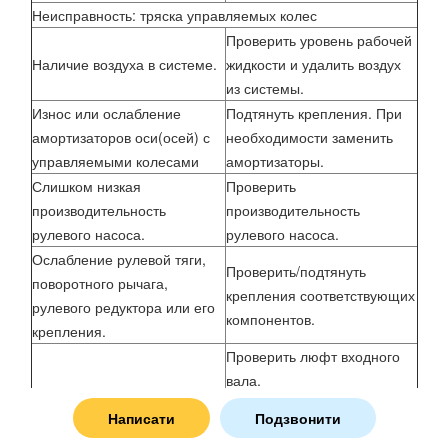
Неисправность: тряска управляемых колес
Проверить уровень рабочей
Наличие воздуха в системе.
жидкости и удалить воздух
из системы.
Износ или ослабление
Подтянуть крепления. При
амортизаторов оси(осей) с
необходимости заменить
управляемыми колесами
амортизаторы.
Слишком низкая
Проверить
производительность
производительность
рулевого насоса.
рулевого насоса.
Ослабление рулевой тяги,
Проверить/подтянуть
поворотного рычага,
крепления соответствующих
рулевого редуктора или его
компонентов.
крепления.
Проверить люфт входного
вала.
Чрезмерный внутренний
Проверить точку давления
Написати
Подзвонити
люфт рулевого редуктора.
рулевого редуктора.