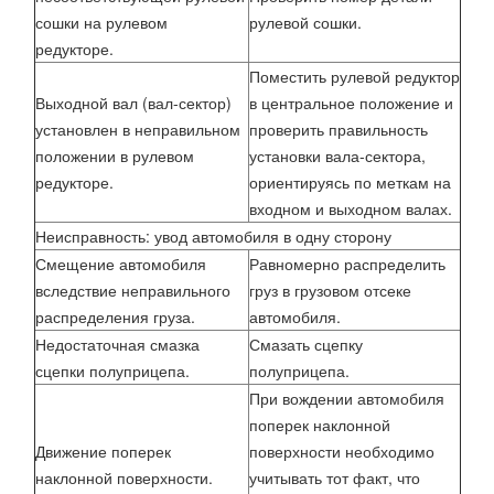
сошки на рулевом
рулевой сошки.
редукторе.
Поместить рулевой редуктор
Выходной вал (вал-сектор)
в центральное положение и
установлен в неправильном
проверить правильность
положении в рулевом
установки вала-сектора,
редукторе.
ориентируясь по меткам на
входном и выходном валах.
Неисправность: увод автомобиля в одну сторону
Смещение автомобиля
Равномерно распределить
вследствие неправильного
груз в грузовом отсеке
распределения груза.
автомобиля.
Недостаточная смазка
Смазать сцепку
сцепки полуприцепа.
полуприцепа.
При вождении автомобиля
поперек наклонной
Движение поперек
поверхности необходимо
наклонной поверхности.
учитывать тот факт, что