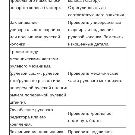
продольного наклона оси
колеса (кастер).
поворота колеса (кастер).
Отрегулировать до
соответствующего значения.
Заклинивание
Проверить универсальные
универсального шарнира
шарниры и подшипник
или подшипника рулевой
рулевой колонки. Заменить
колонки.
изношенные детали.
Трение между
механическими частями
рулевого механизма
(рулевой сошки, рулевой
Проверить механические
тяги/рулевого рычага или
части рулевого механизма.
поперечной рулевой штанги/
рычага поперечной рулевой
штанги).
Ослабление рулевого
Проверить крепление,
редуктора или его
подтянуть болты.
крепления.
Заклинивание подшипника
Проверить подшипник