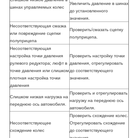
Увеличить давление в шинах
шинах управляемых колес
до установленного
значения.
Несоответствующая смазка
Проверить/смазать сцепку
или повреждение сцепки
полуприцепа.
полуприцепа
Несоответствующая
настройка точки давления
Проверить настройку точки
рулевого редуктора; люфт в
давления, отрегулировать
точке давления или слишком
до соответствующего
плотная настройка точки
значения.
давления
Проверить и отрегулировать
Слишком низкая нагрузка на
нагрузку на переднюю ось
переднюю ось автомобиля.
автомобиля.
Проверить схождение колес.
Несоответствующее
Отрегулировать схождение
схождение колес
до соответствующего
значения.