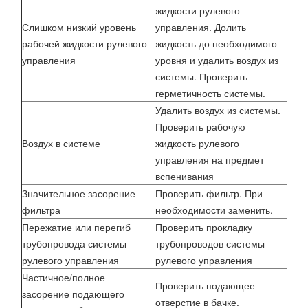
жидкости рулевого
Слишком низкий уровень
управления. Долить
рабочей жидкости рулевого
жидкость до необходимого
управления
уровня и удалить воздух из
системы. Проверить
герметичность системы.
Удалить воздух из системы.
Проверить рабочую
Воздух в системе
жидкость рулевого
управления на предмет
вспенивания
Значительное засорение
Проверить фильтр. При
фильтра
необходимости заменить.
Пережатие или перегиб
Проверить прокладку
трубопровода системы
трубопроводов системы
рулевого управления
рулевого управления
Частичное/полное
Проверить подающее
засорение подающего
отверстие в бачке.