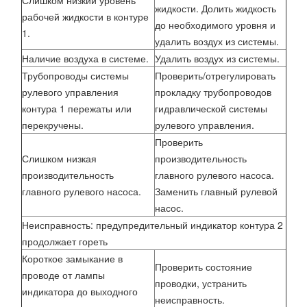
Слишком низкий уровень
жидкости. Долить жидкость
рабочей жидкости в контуре
до необходимого уровня и
1.
удалить воздух из системы.
Наличие воздуха в системе.
Удалить воздух из системы.
Трубопроводы системы
Проверить/отрегулировать
рулевого управления
прокладку трубопроводов
контура 1 пережаты или
гидравлической системы
перекручены.
рулевого управления.
Проверить
Слишком низкая
производительность
производительность
главного рулевого насоса.
главного рулевого насоса.
Заменить главный рулевой
насос.
Неисправность: предупредительный индикатор контура 2
продолжает гореть
Короткое замыкание в
Проверить состояние
проводе от лампы
проводки, устранить
индикатора до выходного
неисправность.