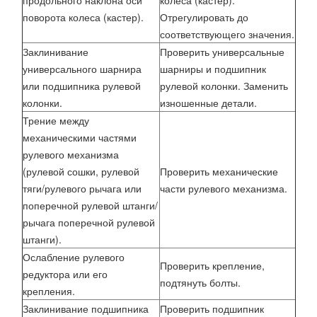
продольного наклона оси
колеса (кастер).
поворота колеса (кастер).
Отрегулировать до
соответствующего значения.
Заклинивание
Проверить универсальные
универсального шарнира
шарниры и подшипник
или подшипника рулевой
рулевой колонки. Заменить
колонки.
изношенные детали.
Трение между
механическими частями
рулевого механизма
(рулевой сошки, рулевой
Проверить механические
тяги/рулевого рычага или
части рулевого механизма.
поперечной рулевой штанги/
рычага поперечной рулевой
штанги).
Ослабление рулевого
Проверить крепление,
редуктора или его
подтянуть болты.
крепления.
Заклинивание подшипника
Проверить подшипник