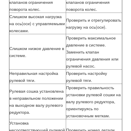
клапанов ограничения
клапанов ограничения
поворота колес.
поворота колес.
Слишком высокая нагрузка
Проверить и отрегулировать
на ось(оси) с управляемыми
нагрузку на ось(оси).
колесами.
Проверить максимальное
давление в системе.
Слишком низкое давление в
Заменить клапан
системе.
ограничения давления или
рулевой насос.
Неправильная настройка
Проверить настройку
рулевой тяги.
рулевой тяги.
Проверить правильность
Рулевая сошка установлена
установки рулевой сошки на
в неправильном положении
валу рулевого редуктора,
на выходном валу рулевого
ориентируясь по
редуктора.
установочным меткам.
Установка
несоответствующей рулевой
Проверить номер детали