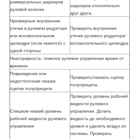
универсальных шарниров
шарниров относительно
рулевой колонки
друг друга.
Чрезмерные внутренние
утечки в рулевом редукторе
Проверить внутренние
или вспомогательном
утечки рулевого редуктора/
цилиндре (если имеется) с
вспомогательного цилиндра.
одной стороны
Неисправность: тяжелое рулевое управление время от
времени
Повреждение или
Проверить/смазать сцепку
недостаточная смазка
полуприцепа.
сцепки полуприцепа
Проверить уровень рабочей
жидкости рулевого
Слишком низкий уровень
управления. Долить
рабочей жидкости рулевого
жидкость до необходимого
управления
уровня и удалить воздух из
системы. Проверить