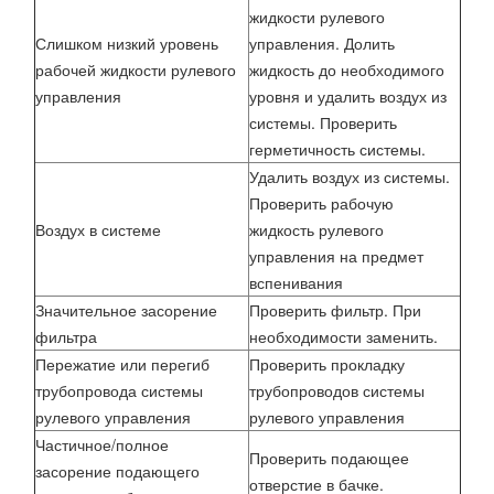
жидкости рулевого
Слишком низкий уровень
управления. Долить
рабочей жидкости рулевого
жидкость до необходимого
управления
уровня и удалить воздух из
системы. Проверить
герметичность системы.
Удалить воздух из системы.
Проверить рабочую
Воздух в системе
жидкость рулевого
управления на предмет
вспенивания
Значительное засорение
Проверить фильтр. При
фильтра
необходимости заменить.
Пережатие или перегиб
Проверить прокладку
трубопровода системы
трубопроводов системы
рулевого управления
рулевого управления
Частичное/полное
Проверить подающее
засорение подающего
отверстие в бачке.