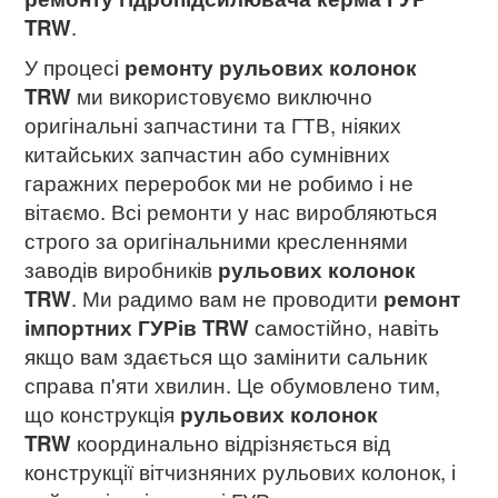
TRW
.
У процесі
ремонту рульових колонок
TRW
ми використовуємо виключно
оригінальні запчастини та ГТВ, ніяких
китайських запчастин або сумнівних
гаражних переробок ми не робимо і не
вітаємо. Всі ремонти у нас виробляються
строго за оригінальними кресленнями
заводів виробників
рульових колонок
TRW
. Ми радимо вам не проводити
ремонт
імпортних ГУРів
TRW
самостійно, навіть
якщо вам здається що замінити сальник
справа п'яти хвилин. Це обумовлено тим,
що конструкція
рульових колонок
TRW
координально відрізняється від
конструкції вітчизняних рульових колонок, і