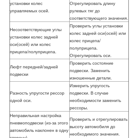
установки колес
Отрегулировать длину
управляемых осей.
рулевых тяг до
соответствующего значения.
Проверить углы установки
Несоответствующие углы
колес задней оси(осей) или
установки колес задней
колес прицепа/
оси(осей) или колес
полуприцепа.
прицепа/полуприцепа.
Отрегулировать оси.
Проверить состояние
Люфт передней/задней
подвески. Заменить
подвески
изношенные детали.
Измерить упругость
Разность упругости рессор
подвески. В случае
одной оси.
необходимости заменить
рессоры.
Неправильная настройка
Проверить и отрегулировать
пневмоподвески (из-за этого
высоту автомобиля до
автомобиль наклонен в одну
необходимого значения.
сторону).