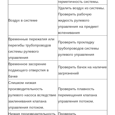
герметичность системы.
Удалить воздух из системы.
Проверить рабочую
Воздух в системе
жидкость рулевого
управления на предмет
вспенивания
Временные пережатия или
Проверить прокладку
перегибы трубопроводов
трубопроводов системы
системы рулевого
рулевого управления
управления
Временное засорение
Проверить бачок на наличие
подающего отверстия в
загрязнений
бачке
Слишком низкая
производительность
Проверить плавность
рулевого насоса вследствие
перемещения клапана
заклинивания клапана
управления потоком.
управления потоком.
Низкая производительность
Проверить