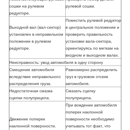
сошки на рулевом
рулевой сошки.
редукторе.
Поместить рулевой редуктор
Выходной вал (вал-сектор)
в центральное положение и
установлен в неправильном
проверить правильность
положении в рулевом
установки вала-сектора,
редукторе.
ориентируясь по меткам на
входном и выходном валах.
Неисправность: увод автомобиля в одну сторону
Смещение автомобиля
Равномерно распределить
вследствие неправильного
груз в грузовом отсеке
распределения груза.
автомобиля.
Недостаточная смазка
Смазать сцепку
сцепки полуприцепа.
полуприцепа.
При вождении автомобиля
поперек наклонной
Движение поперек
поверхности необходимо
наклонной поверхности.
учитывать тот факт, что