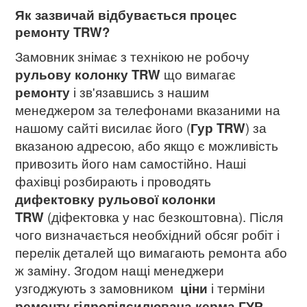
Як зазвичай відбувається процес
ремонту TRW?
Замовник знімає з технікою не робочу
рульову колонку TRW
що вимагає
ремонту
і зв'язавшись з нашим
менеджером за телефонами вказаними на
нашому сайті висилає його (
Гур TRW
) за
вказаною адресою, або якщо є можливість
привозить його нам самостійно. Наші
фахівці розбирають і проводять
дифектовку рульової колонки
TRW
(діфектовка у нас безкоштовна). Після
чого визначається необхідний обсяг робіт і
перелік деталей що вимагають ремонта або
ж заміну. Згодом нащі менеджери
узгоджують з замовником
ціни
і терміни
ремонту гідропідсилювача керма ГУР