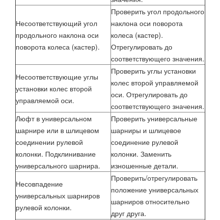
Проверить угол продольного
Несоответствующий угол
наклона оси поворота
продольного наклона оси
колеса (кастер).
поворота колеса (кастер).
Отрегулировать до
соответствующего значения.
Проверить углы установки
Несоответствующие углы
колес второй управляемой
установки колес второй
оси. Отрегулировать до
управляемой оси.
соответствующего значения.
Люфт в универсальном
Проверить универсальные
шарнире или в шлицевом
шарниры и шлицевое
соединении рулевой
соединение рулевой
колонки. Подклинивание
колонки. Заменить
универсального шарнира.
изношенные детали.
Проверить/отрегулировать
Несовпадение
положение универсальных
универсальных шарниров
шарниров относительно
рулевой колонки.
друг друга.