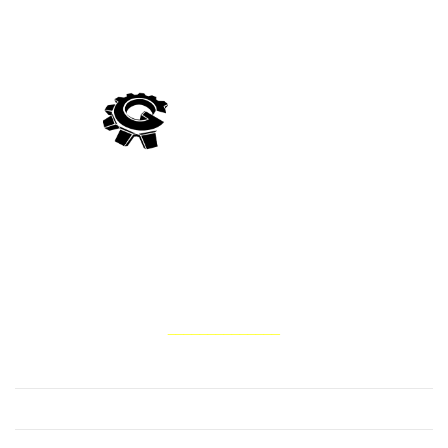
Компанія Гідро Україна виробляє постачання гідравліки
вітчизняного та імпортного виробництва, а також виконує
ремонт та відновлення запчастин для гідросистем тракторів,
комбайнів, сільськогосподарських, лісових, дорожньо-
будівельних та інших мобільних машин
НАШІ ПОСЛУГИ
______________
Ремонт водяного насоса помпи
Ремонт гідравліки