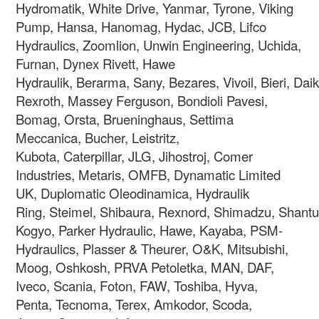
Hydromatik, White Drive, Yanmar, Tyrone, Viking
Pump, Hansa, Hanomag, Hydac, JCB, Lifco
Hydraulics, Zoomlion, Unwin Engineering,
Uchida,
Furnan, Dynex Rivett, Hawe
Hydraulik, Berarma, Sany, Bezares, Vivoil, Bieri, Da
Rexroth, Massey Ferguson, Bondioli Pavesi,
Bomag, Orsta, Brueninghaus, Settima
Meccanica, Bucher, Leistritz,
Kubota, Caterpillar, JLG, Jihostroj, Comer
Industries, Metaris, OMFB, Dynamatic Limited
UK, Duplomatic Oleodinamica, Hydraulik
Ring, Steimel, Shibaura, Rexnord, Shimadzu, Shantui
Kogyo, Parker Hydraulic, Hawe, Kayaba, PSM-
Hydraulics, Plasser & Theurer, O&K, Mitsubishi,
Moog, Oshkosh, PRVA Petoletka, MAN, DAF,
Iveco, Scania, Foton, FAW, Toshiba, Hyva,
Penta, Tecnoma, Terex, Amkodor, Scoda,