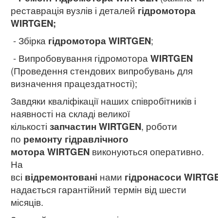
реставрація вузлів і деталей
гідромотора
WIRTGEN;
- Збірка
гідромотора WIRTGEN
;
- Випробовування гідромотора
WIRTGEN
(Проведення стендових випробувань для
визначення працездатності);
Завдяки кваліфікації наших співробітників і
наявності на складі великої
кількості
запчастин WIRTGEN
, роботи
по
ремонту гідравлічного
мотора WIRTGEN
виконуються оперативно.
На
всі
відремонтовані
нами
гідронасоси WIRTG
надається гарантійний термін від шести
місяців.