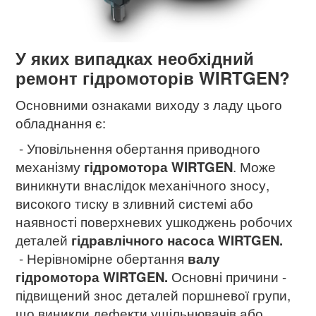
У яких випадках необхідний
ремонт гідромоторів WIRTGEN?
Основними ознаками виходу з ладу цього
обладнання є:
- Уповільнення обертання приводного
механізму
гідромотора
WIRTGEN
. Може
виникнути внаслідок механічного зносу,
високого тиску в зливний системі або
наявності поверхневих ушкоджень робочих
деталей
гідравлічного насоса WIRTGEN.
- Нерівномірне обертання
валу
гідромотора WIRTGEN.
Основні причини -
підвищений знос деталей поршневої групи,
що виникли дефекти ущільнювачів або