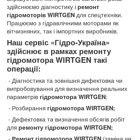
здійснюємо діагностику і
ремонт
гідромоторів WIRTGEN
для спецтехніки.
Працюємо з гідравлічними моторами як
вітчизняних, так і імпортних виробників.
Наш сервіс «Гідро-Україна»
здійснює в рамках ремонту
гідромотора WIRTGEN
такі
операції:
- Діагностика та зовнішня дифектовка чи
випробовування для визначення реальних
параметрів
гідромотора WIRTGEN
;
- Розбирання
гідромотора WIRTGEN;
- Дефектовка та визначення обсягів робіт
для
ремонту гідромотора WIRTGEN
;
-
Ремонт гідромотора WIRTGEN
(заміна чи