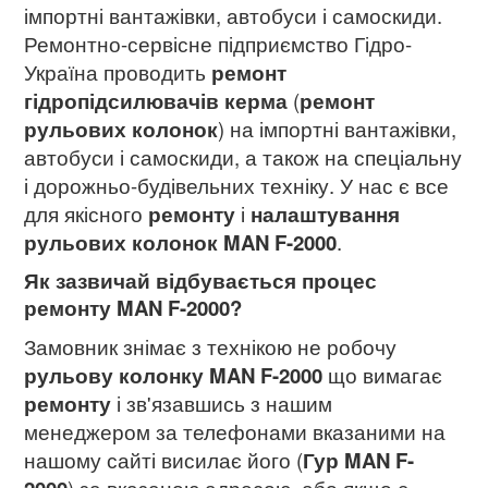
імпортні вантажівки, автобуси і самоскиди.
Ремонтно-сервісне підприємство Гідро-
Україна проводить
ремонт
гідропідсилювачів керма
(
ремонт
рульових колонок
) на імпортні вантажівки,
автобуси і самоскиди, а також на спеціальну
і дорожньо-будівельних техніку. У нас є все
для якісного
ремонту
і
налаштування
рульових колонок MAN F-2000
.
Як зазвичай відбувається процес
ремонту MAN F-2000?
Замовник знімає з технікою не робочу
рульову колонку MAN F-2000
що вимагає
ремонту
і зв'язавшись з нашим
менеджером за телефонами вказаними на
нашому сайті висилає його (
Гур MAN F-