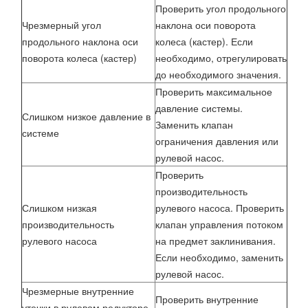
Проверить угол продольного
Чрезмерный угол
наклона оси поворота
продольного наклона оси
колеса (кастер). Если
поворота колеса (кастер)
необходимо, отрегулировать
до необходимого значения.
Проверить максимальное
давление системы.
Слишком низкое давление в
Заменить клапан
системе
ограничения давления или
рулевой насос.
Проверить
производительность
Слишком низкая
рулевого насоса. Проверить
производительность
клапан управления потоком
рулевого насоса
на предмет заклинивания.
Если необходимо, заменить
рулевой насос.
Чрезмерные внутренние
Проверить внутренние
утечки в рулевом редукторе