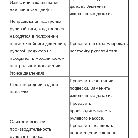
Износ или заклинивание
цапфы. Заменить
подшипников цапфы.
изношенные детали.
Неправильная настройка
рулевой тяги; когда колеса
находятся в положении
прямолинейного движения,
Проверить и отрегулировать
рулевой редуктор не
настройку рулевой тяги.
находится в механическом
центральном положении
(точке давления).
Проверить состояние
Люфт передней/задней
подвески. Заменить
подвески
изношенные детали.
Проверить
производительность
рулевого насоса.
Слишком высокая
Проверить плавность
производительность
перемещения клапана
рулевого насоса.