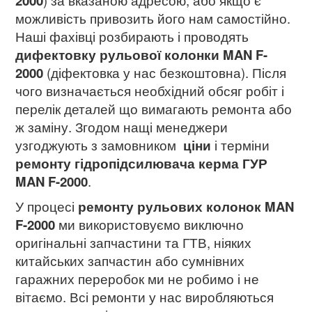
2000
) за вказаною адресою, або якщо є
можливість привозить його нам самостійно.
Наші фахівці розбирають і проводять
дифектовку рульової колонки MAN F-
2000
(діфектовка у нас безкоштовна). Після
чого визначається необхідний обсяг робіт і
перелік деталей що вимагають ремонта або
ж заміну. Згодом нащі менеджери
узгоджують з замовником
ціни
і терміни
ремонту гідропідсилювача керма ГУР
MAN F-2000
.
У процесі
ремонту рульових колонок MAN
F-2000
ми використовуємо виключно
оригінальні запчастини та ГТВ, ніяких
китайських запчастин або сумнівних
гаражних переробок ми не робимо і не
вітаємо. Всі ремонти у нас виробляються