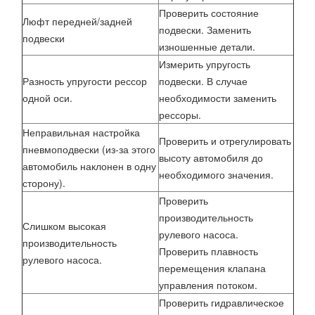
Проверить состояние
Люфт передней/задней
подвески. Заменить
подвески
изношенные детали.
Измерить упругость
Разность упругости рессор
подвески. В случае
одной оси.
необходимости заменить
рессоры.
Неправильная настройка
Проверить и отрегулировать
пневмоподвески (из-за этого
высоту автомобиля до
автомобиль наклонен в одну
необходимого значения.
сторону).
Проверить
производительность
Слишком высокая
рулевого насоса.
производительность
Проверить плавность
рулевого насоса.
перемещения клапана
управления потоком.
Проверить гидравлическое