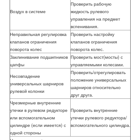
Проверить рабочую
Воздух в системе
жидкость рулевого
управления на предмет
вспенивания.
Неправильная регулировка
Проверить настройку
клапанов ограничения
клапанов ограничения
поворота колес
поворота колес.
Заклинивание подшипников
Проверить мост(мосты) с
цапфы
управляемыми колесами.
Проверить/отрегулировать
Несовпадение
положение универсальных
универсальных шарниров
шарниров относительно
рулевой колонки
друг друга.
Чрезмерные внутренние
утечки в рулевом редукторе
Проверить внутренние
или вспомогательном
утечки рулевого редуктора/
цилиндре (если имеется) с
вспомогательного цилиндра.
одной стороны