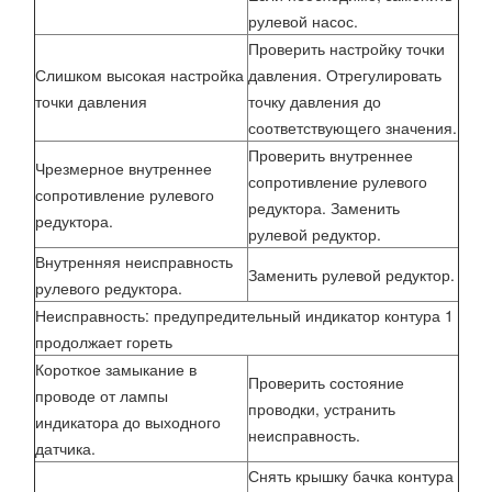
рулевой насос.
Проверить настройку точки
Слишком высокая настройка
давления. Отрегулировать
точки давления
точку давления до
соответствующего значения.
Проверить внутреннее
Чрезмерное внутреннее
сопротивление рулевого
сопротивление рулевого
редуктора. Заменить
редуктора.
рулевой редуктор.
Внутренняя неисправность
Заменить рулевой редуктор.
рулевого редуктора.
Неисправность: предупредительный индикатор контура 1
продолжает гореть
Короткое замыкание в
Проверить состояние
проводе от лампы
проводки, устранить
индикатора до выходного
неисправность.
датчика.
Снять крышку бачка контура