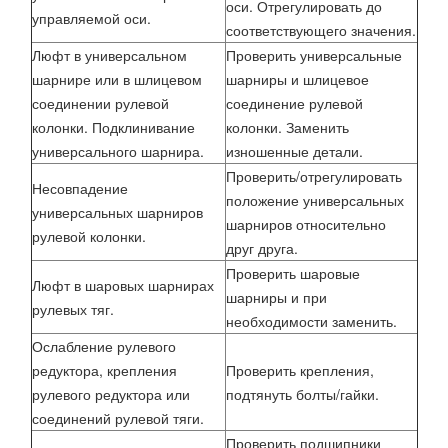
оси. Отрегулировать до
управляемой оси.
соответствующего значения.
Люфт в универсальном
Проверить универсальные
шарнире или в шлицевом
шарниры и шлицевое
соединении рулевой
соединение рулевой
колонки. Подклинивание
колонки. Заменить
универсального шарнира.
изношенные детали.
Проверить/отрегулировать
Несовпадение
положение универсальных
универсальных шарниров
шарниров относительно
рулевой колонки.
друг друга.
Проверить шаровые
Люфт в шаровых шарнирах
шарниры и при
рулевых тяг.
необходимости заменить.
Ослабление рулевого
редуктора, крепления
Проверить крепления,
рулевого редуктора или
подтянуть болты/гайки.
соединений рулевой тяги.
Проверить подшипники