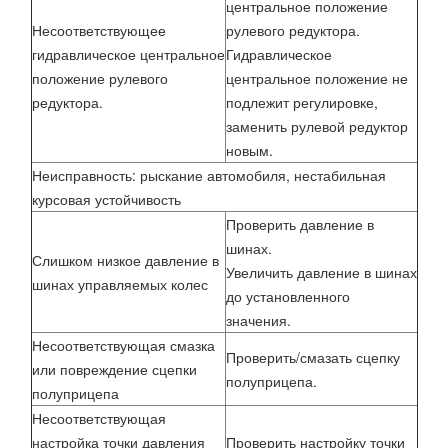
центральное положение
Несоответствующее
рулевого редуктора.
гидравлическое центральное
Гидравлическое
положение рулевого
центральное положение не
редуктора.
подлежит регулировке,
заменить рулевой редуктор
новым.
Неисправность: рыскание автомобиля, нестабильная
курсовая устойчивость
Проверить давление в
шинах.
Слишком низкое давление в
Увеличить давление в шинах
шинах управляемых колес
до установленного
значения.
Несоответствующая смазка
Проверить/смазать сцепку
или повреждение сцепки
полуприцепа.
полуприцепа
Несоответствующая
настройка точки давления
Проверить настройку точки