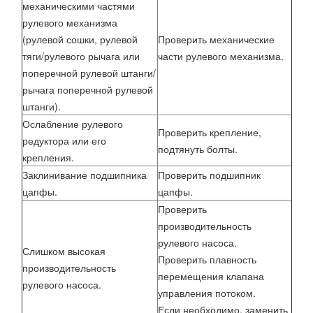
механическими частями
рулевого механизма
(рулевой сошки, рулевой
Проверить механические
тяги/рулевого рычага или
части рулевого механизма.
поперечной рулевой штанги/
рычага поперечной рулевой
штанги).
Ослабление рулевого
Проверить крепление,
редуктора или его
подтянуть болты.
крепления.
Заклинивание подшипника
Проверить подшипник
цапфы.
цапфы.
Проверить
производительность
рулевого насоса.
Слишком высокая
Проверить плавность
производительность
перемещения клапана
рулевого насоса.
управления потоком.
Если необходимо, заменить