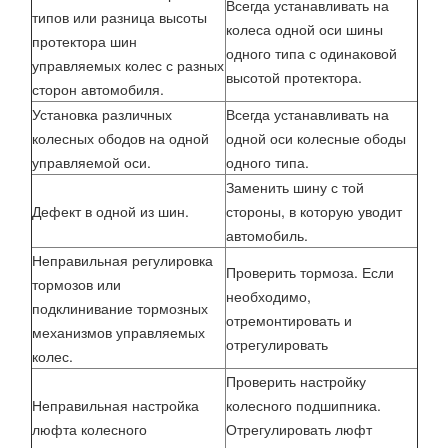
Всегда устанавливать на
типов или разница высоты
колеса одной оси шины
протектора шин
одного типа с одинаковой
управляемых колес с разных
высотой протектора.
сторон автомобиля.
Установка различных
Всегда устанавливать на
колесных ободов на одной
одной оси колесные ободы
управляемой оси.
одного типа.
Заменить шину с той
Дефект в одной из шин.
стороны, в которую уводит
автомобиль.
Неправильная регулировка
Проверить тормоза. Если
тормозов или
необходимо,
подклинивание тормозных
отремонтировать и
механизмов управляемых
отрегулировать
колес.
Проверить настройку
Неправильная настройка
колесного подшипника.
люфта колесного
Отрегулировать люфт