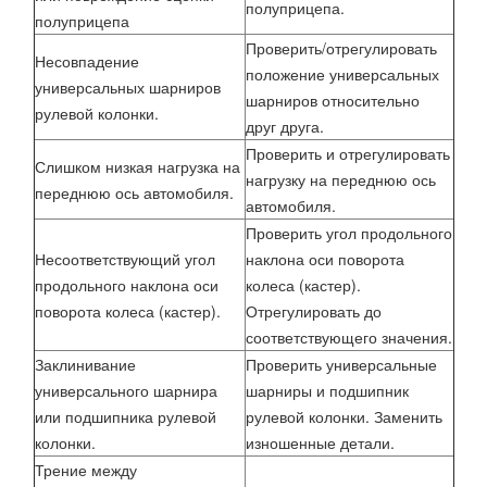
полуприцепа.
полуприцепа
Проверить/отрегулировать
Несовпадение
положение универсальных
универсальных шарниров
шарниров относительно
рулевой колонки.
друг друга.
Проверить и отрегулировать
Слишком низкая нагрузка на
нагрузку на переднюю ось
переднюю ось автомобиля.
автомобиля.
Проверить угол продольного
Несоответствующий угол
наклона оси поворота
продольного наклона оси
колеса (кастер).
поворота колеса (кастер).
Отрегулировать до
соответствующего значения.
Заклинивание
Проверить универсальные
универсального шарнира
шарниры и подшипник
или подшипника рулевой
рулевой колонки. Заменить
колонки.
изношенные детали.
Трение между