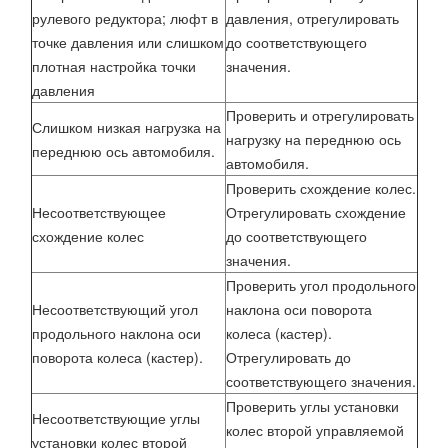
рулевого редуктора; люфт в
давления, отрегулировать
точке давления или слишком
до соответствующего
плотная настройка точки
значения.
давления
Проверить и отрегулировать
Слишком низкая нагрузка на
нагрузку на переднюю ось
переднюю ось автомобиля.
автомобиля.
Проверить схождение колес.
Несоответствующее
Отрегулировать схождение
схождение колес
до соответствующего
значения.
Проверить угол продольного
Несоответствующий угол
наклона оси поворота
продольного наклона оси
колеса (кастер).
поворота колеса (кастер).
Отрегулировать до
соответствующего значения.
Проверить углы установки
Несоответствующие углы
колес второй управляемой
установки колес второй