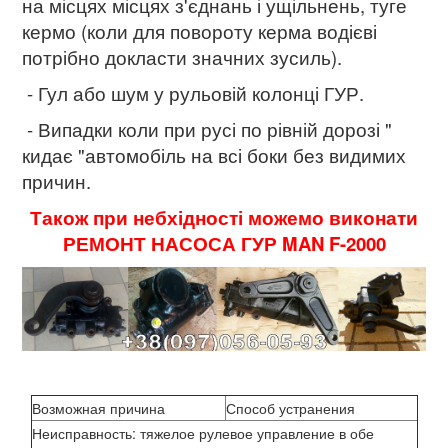
на місцях місцях з'єднань і ущільнень, туге
кермо (коли для повороту керма водієві
потрібно докласти значних зусиль).
- Гул або шум у рульовій колонці ГУР.
- Випадки коли при русі по рівній дорозі "
кидає "автомобіль на всі боки без видимих ​​
причин.
Також при небхідності можемо виконати
РЕМОНТ НАСОСА ГУР MAN F-2000
Возможная причина
Способ устранения
Неисправность: тяжелое рулевое управление в обе