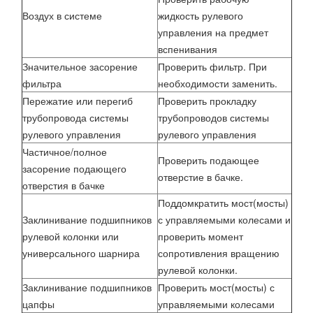
Воздух в системе
жидкость рулевого
управления на предмет
вспенивания
Значительное засорение
Проверить фильтр. При
фильтра
необходимости заменить.
Пережатие или перегиб
Проверить прокладку
трубопровода системы
трубопроводов системы
рулевого управления
рулевого управления
Частичное/полное
Проверить подающее
засорение подающего
отверстие в бачке.
отверстия в бачке
Поддомкратить мост(мосты)
Заклинивание подшипников
с управляемыми колесами и
рулевой колонки или
проверить момент
универсального шарнира
сопротивления вращению
рулевой колонки.
Заклинивание подшипников
Проверить мост(мосты) с
цапфы
управляемыми колесами