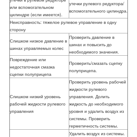
утечки рулевого редуктора/
или вспомогательном
вспомогательного цилиндра.
цилиндре (если имеется).
Неисправность: тяжелое рулевое управление в одну
сторону
Проверить давление в
Слишком низкое давление в
шинах и повысить до
шинах управляемых колес
необходимого значения.
Повреждение или
Проверить/смазать сцепку
недостаточная смазка
полуприцепа.
сцепки полуприцепа
Проверить уровень рабочей
жидкости рулевого
Слишком низкий уровень
управления. Долить
рабочей жидкости рулевого
жидкость до необходимого
управления
уровня и удалить воздух из
системы. Проверить
герметичность системы.
Удалить воздух из системы.