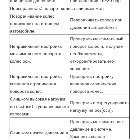
при низких давлениях.
при давлении 15~30 бар.
Неисправность: поворот колеса слишком мал
Поворачивание колес
Поворачивать колеса при
происходит на стоящем
движении автомобиля.
автомобиле.
Проверить максимальный
Неправильная настройка
поворот колес и, в случае
максимального поворота
необходимости,
колес оси.
откорректировать его
значение.
Неправильная настройка
Проверить настройку
клапанов ограничения
клапанов ограничения
поворота колес.
поворота колес.
Слишком высокая нагрузка
Проверить и отрегулировать
на ось(оси) с управляемыми
нагрузку на ось(оси).
колесами.
Проверить максимальное
давление в системе.
Слишком низкое давление в
Заменить клапан