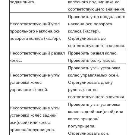
подшипника.
колесного подшипника до
соответствующего значения.
Проверить угол продольного
Несоответствующий угол
наклона оси поворота
продольного наклона оси
колеса (кастер).
поворота колеса (кастер).
Отрегулировать до
соответствующего значения.
Несоответствующий развал
Проверить развал колес.
колес.
Проверить балку моста.
Проверить углы установки
Несоответствующие углы
колес управляемых осей.
установки колес
Отрегулировать длину
управляемых осей.
рулевых тяг до
соответствующего значения.
Проверить углы установки
Несоответствующие углы
колес задней оси(осей) или
установки колес задней
колес прицепа/
оси(осей) или колес
полуприцепа.
прицепа/полуприцепа.
Отрегулировать оси.