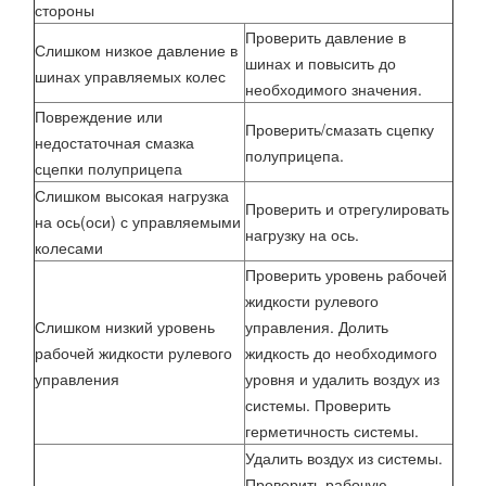
стороны
Проверить давление в
Слишком низкое давление в
шинах и повысить до
шинах управляемых колес
необходимого значения.
Повреждение или
Проверить/смазать сцепку
недостаточная смазка
полуприцепа.
сцепки полуприцепа
Слишком высокая нагрузка
Проверить и отрегулировать
на ось(оси) с управляемыми
нагрузку на ось.
колесами
Проверить уровень рабочей
жидкости рулевого
Слишком низкий уровень
управления. Долить
рабочей жидкости рулевого
жидкость до необходимого
управления
уровня и удалить воздух из
системы. Проверить
герметичность системы.
Удалить воздух из системы.
Проверить рабочую