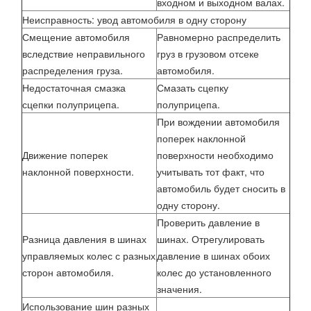
входном и выходном валах.
Неисправность: увод автомобиля в одну сторону
Смещение автомобиля
Равномерно распределить
вследствие неправильного
груз в грузовом отсеке
распределения груза.
автомобиля.
Недостаточная смазка
Смазать сцепку
сцепки полуприцепа.
полуприцепа.
При вождении автомобиля
поперек наклонной
Движение поперек
поверхности необходимо
наклонной поверхности.
учитывать тот факт, что
автомобиль будет сносить в
одну сторону.
Проверить давление в
Разница давления в шинах
шинах. Отрегулировать
управляемых колес с разных
давление в шинах обоих
сторон автомобиля.
колес до установленного
значения.
Использование шин разных