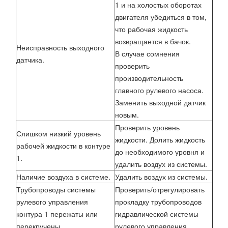
1 и на холостых оборотах
двигателя убедиться в том,
что рабочая жидкость
возвращается в бачок.
Неисправность выходного
В случае сомнения
датчика.
проверить
производительность
главного рулевого насоса.
Заменить выходной датчик
новым.
Проверить уровень
Слишком низкий уровень
жидкости. Долить жидкость
рабочей жидкости в контуре
до необходимого уровня и
1.
удалить воздух из системы.
Наличие воздуха в системе.
Удалить воздух из системы.
Трубопроводы системы
Проверить/отрегулировать
рулевого управления
прокладку трубопроводов
контура 1 пережаты или
гидравлической системы
перекручены.
рулевого управления.