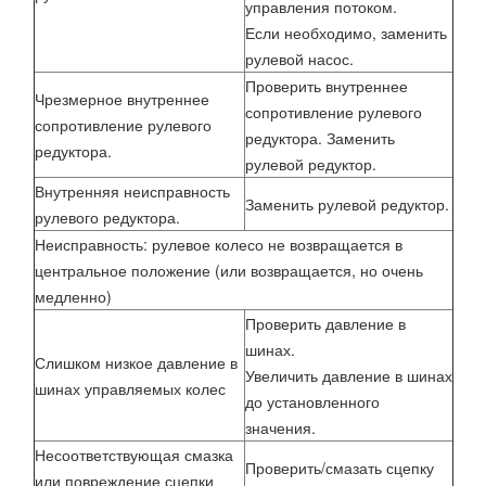
управления потоком.
Если необходимо, заменить
рулевой насос.
Проверить внутреннее
Чрезмерное внутреннее
сопротивление рулевого
сопротивление рулевого
редуктора. Заменить
редуктора.
рулевой редуктор.
Внутренняя неисправность
Заменить рулевой редуктор.
рулевого редуктора.
Неисправность: рулевое колесо не возвращается в
центральное положение (или возвращается, но очень
медленно)
Проверить давление в
шинах.
Слишком низкое давление в
Увеличить давление в шинах
шинах управляемых колес
до установленного
значения.
Несоответствующая смазка
Проверить/смазать сцепку
или повреждение сцепки