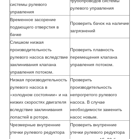
трубопроводов системы
системы рулевого
рулевого управления
управления
Временное засорение
Проверить бачок на наличие
подающего отверстия в
загрязнений
бачке
Слишком низкая
производительность
Проверить плавность
рулевого насоса вследствие
перемещения клапана
заклинивания клапана
управления потоком.
управления потоком.
Низкая производительность
Проверить
рулевого насоса в
производительность
«холодном состоянии» и на
непрогретого рулевого
низких скоростях двигателя
насоса. В случае
вследствие заклинивания
необходимости заменить
лопастей в роторе.
насос новым.
Чрезмерные внутренние
Проверить внутренние
утечки рулевого редуктора
утечки рулевого редуктора