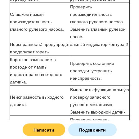
Проверить
Слишком низкая
производительность
производительность
главного рулевого насоса.
главного рулевого насоса.
Заменить главный рулевой
насос.
Неисправность: предупредительный индикатор контура 2
продолжает гореть
Короткое замыкание в
Проверить состояние
проводе от лампы
проводки, устранить
индикатора до выходного
неисправность.
датчика.
Выполнить функциональную
Неисправность выходного
проверку запасного
датчика.
рулевого механизма.
Заменить выходной датчик.
Проверить уровень
Слишком низкий уровень
жидкости. Долить жидкость
Написати
Подзвонити
рабочей жидкости в контуре
до необходимого уровня и
2.