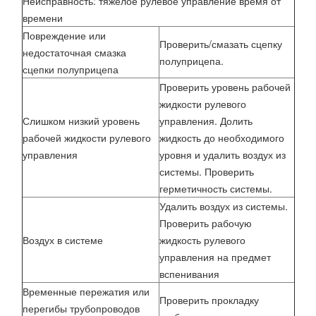
Неисправность: тяжелое рулевое управление время от
времени
Повреждение или
Проверить/смазать сцепку
недостаточная смазка
полуприцепа.
сцепки полуприцепа
Проверить уровень рабочей
жидкости рулевого
Слишком низкий уровень
управления. Долить
рабочей жидкости рулевого
жидкость до необходимого
управления
уровня и удалить воздух из
системы. Проверить
герметичность системы.
Удалить воздух из системы.
Проверить рабочую
Воздух в системе
жидкость рулевого
управления на предмет
вспенивания
Временные пережатия или
Проверить прокладку
перегибы трубопроводов