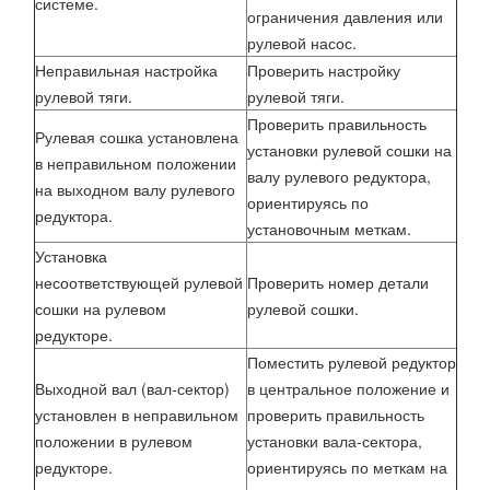
системе.
ограничения давления или
рулевой насос.
Неправильная настройка
Проверить настройку
рулевой тяги.
рулевой тяги.
Проверить правильность
Рулевая сошка установлена
установки рулевой сошки на
в неправильном положении
валу рулевого редуктора,
на выходном валу рулевого
ориентируясь по
редуктора.
установочным меткам.
Установка
несоответствующей рулевой
Проверить номер детали
сошки на рулевом
рулевой сошки.
редукторе.
Поместить рулевой редуктор
Выходной вал (вал-сектор)
в центральное положение и
установлен в неправильном
проверить правильность
положении в рулевом
установки вала-сектора,
редукторе.
ориентируясь по меткам на