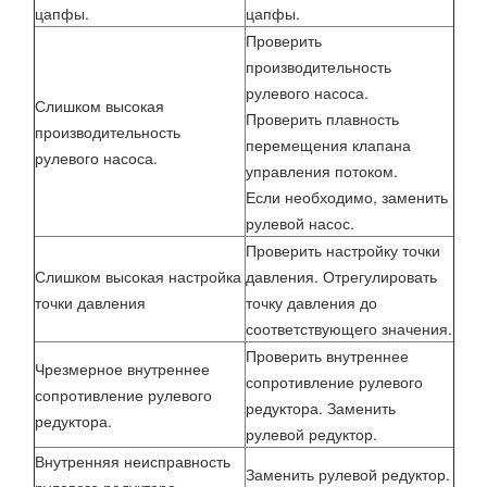
цапфы.
цапфы.
Проверить
производительность
рулевого насоса.
Слишком высокая
Проверить плавность
производительность
перемещения клапана
рулевого насоса.
управления потоком.
Если необходимо, заменить
рулевой насос.
Проверить настройку точки
Слишком высокая настройка
давления. Отрегулировать
точки давления
точку давления до
соответствующего значения.
Проверить внутреннее
Чрезмерное внутреннее
сопротивление рулевого
сопротивление рулевого
редуктора. Заменить
редуктора.
рулевой редуктор.
Внутренняя неисправность
Заменить рулевой редуктор.