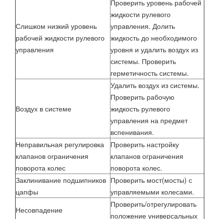
Проверить уровень рабочей
жидкости рулевого
Слишком низкий уровень
управления. Долить
рабочей жидкости рулевого
жидкость до необходимого
управления
уровня и удалить воздух из
системы. Проверить
герметичность системы.
Удалить воздух из системы.
Проверить рабочую
Воздух в системе
жидкость рулевого
управления на предмет
вспенивания.
Неправильная регулировка
Проверить настройку
клапанов ограничения
клапанов ограничения
поворота колес
поворота колес.
Заклинивание подшипников
Проверить мост(мосты) с
цапфы
управляемыми колесами.
Проверить/отрегулировать
Несовпадение
положение универсальных