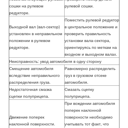
сошки на рулевом
рулевой сошки.
редукторе.
Поместить рулевой редуктор
Выходной вал (вал-сектор)
в центральное положение и
установлен в неправильном
проверить правильность
положении в рулевом
установки вала-сектора,
редукторе.
ориентируясь по меткам на
входном и выходном валах.
Неисправность: увод автомобиля в одну сторону
Смещение автомобиля
Равномерно распределить
вследствие неправильного
груз в грузовом отсеке
распределения груза.
автомобиля.
Недостаточная смазка
Смазать сцепку
сцепки полуприцепа.
полуприцепа.
При вождении автомобиля
поперек наклонной
Движение поперек
поверхности необходимо
наклонной поверхности.
учитывать тот факт, что