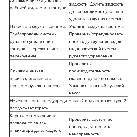
Слишком низкий уровень
жидкости. Долить жидкость
рабочей жидкости в контуре
до необходимого уровня и
1.
удалить воздух из системы.
Наличие воздуха в системе.
Удалить воздух из системы.
Трубопроводы системы
Проверить/отрегулировать
рулевого управления
прокладку трубопроводов
контура 1 пережаты или
гидравлической системы
перекручены.
рулевого управления.
Проверить
Слишком низкая
производительность
производительность
главного рулевого насоса.
главного рулевого насоса.
Заменить главный рулевой
насос.
Неисправность: предупредительный индикатор контура 2
продолжает гореть
Короткое замыкание в
Проверить состояние
проводе от лампы
проводки, устранить
индикатора до выходного
неисправность.