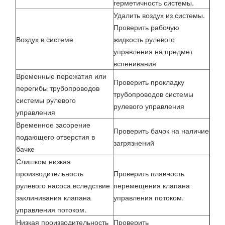
герметичность системы.
Удалить воздух из системы.
Проверить рабочую
Воздух в системе
жидкость рулевого
управления на предмет
вспенивания
Временные пережатия или
Проверить прокладку
перегибы трубопроводов
трубопроводов системы
системы рулевого
рулевого управления
управления
Временное засорение
Проверить бачок на наличие
подающего отверстия в
загрязнений
бачке
Слишком низкая
производительность
Проверить плавность
рулевого насоса вследствие
перемещения клапана
заклинивания клапана
управления потоком.
управления потоком.
Низкая производительность
Проверить