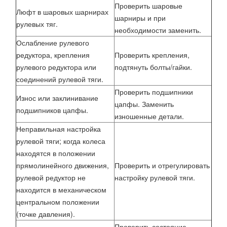
Проверить шаровые
Люфт в шаровых шарнирах
шарниры и при
рулевых тяг.
необходимости заменить.
Ослабление рулевого
редуктора, крепления
Проверить крепления,
рулевого редуктора или
подтянуть болты/гайки.
соединений рулевой тяги.
Проверить подшипники
Износ или заклинивание
цапфы. Заменить
подшипников цапфы.
изношенные детали.
Неправильная настройка
рулевой тяги; когда колеса
находятся в положении
прямолинейного движения,
Проверить и отрегулировать
рулевой редуктор не
настройку рулевой тяги.
находится в механическом
центральном положении
(точке давления).
Проверить состояние