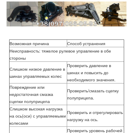
Возможная причина
Способ устранения
Неисправность: тяжелое рулевое управление в обе
стороны
Проверить давление в
Слишком низкое давление в
шинах и повысить до
шинах управляемых колес
необходимого значения.
Повреждение или
Проверить/смазать сцепку
недостаточная смазка
полуприцепа.
сцепки полуприцепа
Слишком высокая нагрузка
Проверить и отрегулировать
на ось(оси) с управляемыми
нагрузку на ось.
колесами
Проверить уровень рабочей