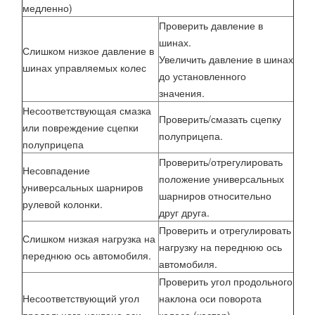
медленно)
Проверить давление в
шинах.
Слишком низкое давление в
Увеличить давление в шинах
шинах управляемых колес
до установленного
значения.
Несоответствующая смазка
Проверить/смазать сцепку
или повреждение сцепки
полуприцепа.
полуприцепа
Проверить/отрегулировать
Несовпадение
положение универсальных
универсальных шарниров
шарниров относительно
рулевой колонки.
друг друга.
Проверить и отрегулировать
Слишком низкая нагрузка на
нагрузку на переднюю ось
переднюю ось автомобиля.
автомобиля.
Проверить угол продольного
Несоответствующий угол
наклона оси поворота