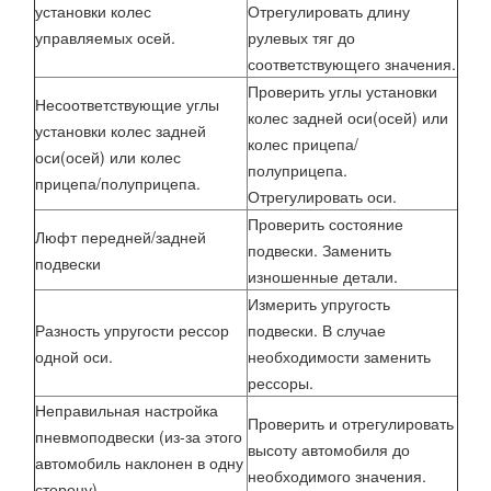
установки колес
Отрегулировать длину
управляемых осей.
рулевых тяг до
соответствующего значения.
Проверить углы установки
Несоответствующие углы
колес задней оси(осей) или
установки колес задней
колес прицепа/
оси(осей) или колес
полуприцепа.
прицепа/полуприцепа.
Отрегулировать оси.
Проверить состояние
Люфт передней/задней
подвески. Заменить
подвески
изношенные детали.
Измерить упругость
Разность упругости рессор
подвески. В случае
одной оси.
необходимости заменить
рессоры.
Неправильная настройка
Проверить и отрегулировать
пневмоподвески (из-за этого
высоту автомобиля до
автомобиль наклонен в одну
необходимого значения.
сторону).