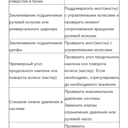
отверстия в бачке
Поддомкратить мост(мосты)
Заклинивание подшипников
с управляемыми колесами и
рулевой колонки или
проверить момент
универсального шарнира
сопротивления вращению
рулевой колонки.
Заклинивание подшипников
Проверить мост(мосты) с
цапфы
управляемыми колесами
Проверить угол продольного
Чрезмерный угол
наклона оси поворота
продольного наклона оси
колеса (кастер). Если
поворота колеса (кастер)
необходимо, отрегулировать
до необходимого значения.
Проверить максимальное
давление системы.
Слишком низкое давление в
Заменить клапан
системе
ограничения давления или
рулевой насос.
Проверить