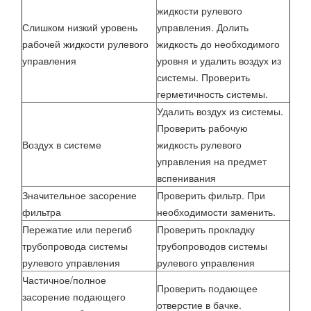
жидкости рулевого
Слишком низкий уровень
управления. Долить
рабочей жидкости рулевого
жидкость до необходимого
управления
уровня и удалить воздух из
системы. Проверить
герметичность системы.
Удалить воздух из системы.
Проверить рабочую
Воздух в системе
жидкость рулевого
управления на предмет
вспенивания
Значительное засорение
Проверить фильтр. При
фильтра
необходимости заменить.
Пережатие или перегиб
Проверить прокладку
трубопровода системы
трубопроводов системы
рулевого управления
рулевого управления
Частичное/полное
Проверить подающее
засорение подающего
отверстие в бачке.