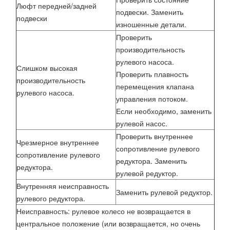
Люфт передней/задней
подвески. Заменить
подвески
изношенные детали.
Проверить
производительность
рулевого насоса.
Слишком высокая
Проверить плавность
производительность
перемещения клапана
рулевого насоса.
управления потоком.
Если необходимо, заменить
рулевой насос.
Проверить внутреннее
Чрезмерное внутреннее
сопротивление рулевого
сопротивление рулевого
редуктора. Заменить
редуктора.
рулевой редуктор.
Внутренняя неисправность
Заменить рулевой редуктор.
рулевого редуктора.
Неисправность: рулевое колесо не возвращается в
центральное положение (или возвращается, но очень