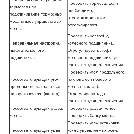
Проверить тормоза. Если
тормозов или
необходимо,
подклинивание тормозных
отремонтировать и
механизмов управляемых
отрегулировать
колес.
Проверить настройку
Неправильная настройка
колесного подшипника.
люфта колесного
Отрегулировать люфт
подшипника.
колесного подшипника до
соответствующего значения.
Проверить угол продольного
Несоответствующий угол
наклона оси поворота
продольного наклона оси
колеса (кастер).
поворота колеса (кастер).
Отрегулировать до
соответствующего значения.
Несоответствующий развал
Проверить развал колес.
колес.
Проверить балку моста.
Проверить углы установки
Несоответствующие углы
колес управляемых осей.