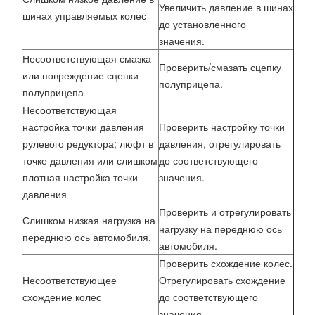
Увеличить давление в шинах
шинах управляемых колес
до установленного
значения.
Несоответствующая смазка
Проверить/смазать сцепку
или повреждение сцепки
полуприцепа.
полуприцепа
Несоответствующая
настройка точки давления
Проверить настройку точки
рулевого редуктора; люфт в
давления, отрегулировать
точке давления или слишком
до соответствующего
плотная настройка точки
значения.
давления
Проверить и отрегулировать
Слишком низкая нагрузка на
нагрузку на переднюю ось
переднюю ось автомобиля.
автомобиля.
Проверить схождение колес.
Несоответствующее
Отрегулировать схождение
схождение колес
до соответствующего
значения.