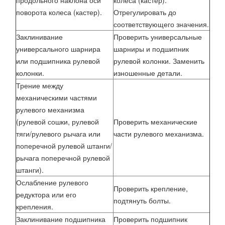
продольного наклона оси
колеса (кастер).
поворота колеса (кастер).
Отрегулировать до
соответствующего значения.
Заклинивание
Проверить универсальные
универсального шарнира
шарниры и подшипник
или подшипника рулевой
рулевой колонки. Заменить
колонки.
изношенные детали.
Трение между
механическими частями
рулевого механизма
(рулевой сошки, рулевой
Проверить механические
тяги/рулевого рычага или
части рулевого механизма.
поперечной рулевой штанги/
рычага поперечной рулевой
штанги).
Ослабление рулевого
Проверить крепление,
редуктора или его
подтянуть болты.
крепления.
Заклинивание подшипника
Проверить подшипник