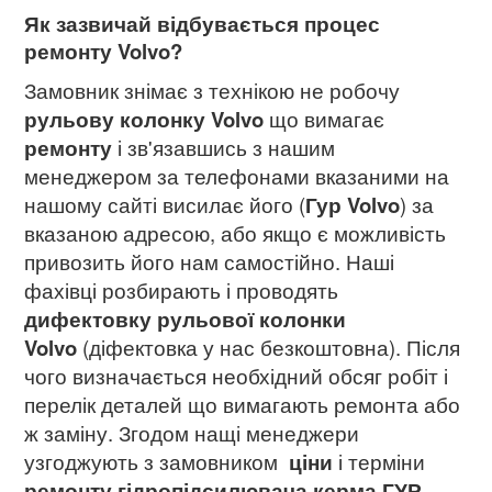
Як зазвичай відбувається процес
ремонту Volvo?
Замовник знімає з технікою не робочу
рульову колонку Volvo
що вимагає
ремонту
і зв'язавшись з нашим
менеджером за телефонами вказаними на
нашому сайті висилає його (
Гур Volvo
) за
вказаною адресою, або якщо є можливість
привозить його нам самостійно. Наші
фахівці розбирають і проводять
дифектовку рульової колонки
Volvo
(діфектовка у нас безкоштовна). Після
чого визначається необхідний обсяг робіт і
перелік деталей що вимагають ремонта або
ж заміну. Згодом нащі менеджери
узгоджують з замовником
ціни
і терміни
ремонту гідропідсилювача керма ГУР