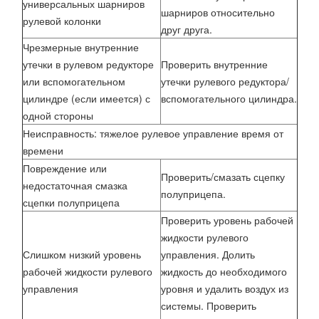
универсальных шарниров
шарниров относительно
рулевой колонки
друг друга.
Чрезмерные внутренние
утечки в рулевом редукторе
Проверить внутренние
или вспомогательном
утечки рулевого редуктора/
цилиндре (если имеется) с
вспомогательного цилиндра.
одной стороны
Неисправность: тяжелое рулевое управление время от
времени
Повреждение или
Проверить/смазать сцепку
недостаточная смазка
полуприцепа.
сцепки полуприцепа
Проверить уровень рабочей
жидкости рулевого
Слишком низкий уровень
управления. Долить
рабочей жидкости рулевого
жидкость до необходимого
управления
уровня и удалить воздух из
системы. Проверить