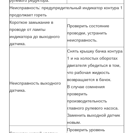
рулевого редуктора.
Неисправность: предупредительный индикатор контура 1
продолжает гореть
Короткое замыкание в
Проверить состояние
проводе от лампы
проводки, устранить
индикатора до выходного
неисправность.
датчика.
Снять крышку бачка контура
1 и на холостых оборотах
двигателя убедиться в том,
что рабочая жидкость
возвращается в бачок.
Неисправность выходного
В случае сомнения
датчика.
проверить
производительность
главного рулевого насоса.
Заменить выходной датчик
новым.
Проверить уровень