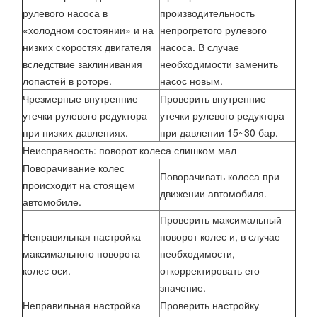
рулевого насоса в
производительность
«холодном состоянии» и на
непрогретого рулевого
низких скоростях двигателя
насоса. В случае
вследствие заклинивания
необходимости заменить
лопастей в роторе.
насос новым.
Чрезмерные внутренние
Проверить внутренние
утечки рулевого редуктора
утечки рулевого редуктора
при низких давлениях.
при давлении 15~30 бар.
Неисправность: поворот колеса слишком мал
Поворачивание колес
Поворачивать колеса при
происходит на стоящем
движении автомобиля.
автомобиле.
Проверить максимальный
Неправильная настройка
поворот колес и, в случае
максимального поворота
необходимости,
колес оси.
откорректировать его
значение.
Неправильная настройка
Проверить настройку