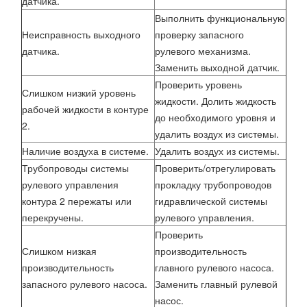
датчика.
Выполнить функциональную
Неисправность выходного
проверку запасного
датчика.
рулевого механизма.
Заменить выходной датчик.
Проверить уровень
Слишком низкий уровень
жидкости. Долить жидкость
рабочей жидкости в контуре
до необходимого уровня и
2.
удалить воздух из системы.
Наличие воздуха в системе.
Удалить воздух из системы.
Трубопроводы системы
Проверить/отрегулировать
рулевого управления
прокладку трубопроводов
контура 2 пережаты или
гидравлической системы
перекручены.
рулевого управления.
Проверить
Слишком низкая
производительность
производительность
главного рулевого насоса.
запасного рулевого насоса.
Заменить главный рулевой
насос.