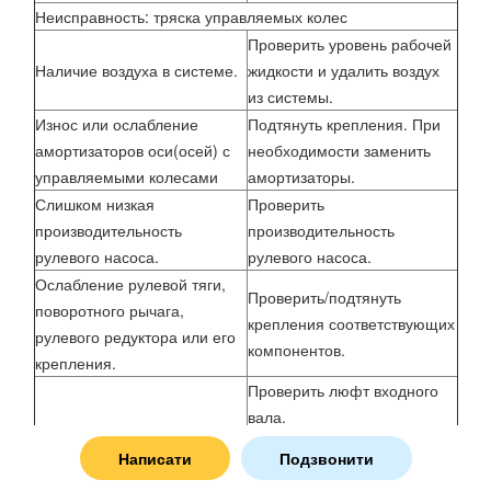
Неисправность: тряска управляемых колес
Проверить уровень рабочей
Наличие воздуха в системе.
жидкости и удалить воздух
из системы.
Износ или ослабление
Подтянуть крепления. При
амортизаторов оси(осей) с
необходимости заменить
управляемыми колесами
амортизаторы.
Слишком низкая
Проверить
производительность
производительность
рулевого насоса.
рулевого насоса.
Ослабление рулевой тяги,
Проверить/подтянуть
поворотного рычага,
крепления соответствующих
рулевого редуктора или его
компонентов.
крепления.
Проверить люфт входного
вала.
Чрезмерный внутренний
Проверить точку давления
Написати
Подзвонити
люфт рулевого редуктора.
рулевого редуктора.