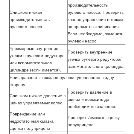
производительность
Слишком низкая
рулевого насоса. Проверить
производительность
клапан управления потоком
рулевого насоса
на предмет заклинивания.
Если необходимо, заменить
рулевой насос.
Чрезмерные внутренние
Проверить внутренние
утечки в рулевом редукторе
утечки рулевого редуктора/
или вспомогательном
вспомогательного цилиндра.
цилиндре (если имеется).
Неисправность: тяжелое рулевое управление в одну
сторону
Проверить давление в
Слишком низкое давление в
шинах и повысить до
шинах управляемых колес
необходимого значения.
Повреждение или
Проверить/смазать сцепку
недостаточная смазка
полуприцепа.
сцепки полуприцепа