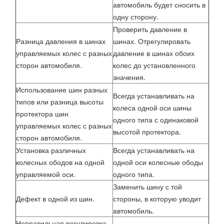
автомобиль будет сносить в
одну сторону.
Проверить давление в
Разница давления в шинах
шинах. Отрегулировать
управляемых колес с разных
давление в шинах обоих
сторон автомобиля.
колес до установленного
значения.
Использование шин разных
Всегда устанавливать на
типов или разница высоты
колеса одной оси шины
протектора шин
одного типа с одинаковой
управляемых колес с разных
высотой протектора.
сторон автомобиля.
Установка различных
Всегда устанавливать на
колесных ободов на одной
одной оси колесные ободы
управляемой оси.
одного типа.
Заменить шину с той
Дефект в одной из шин.
стороны, в которую уводит
автомобиль.
Неправильная регулировка