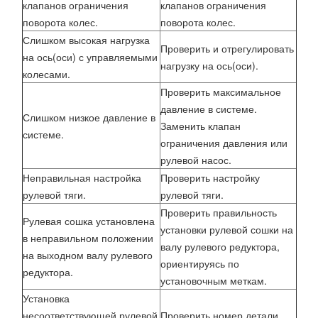
клапанов ограничения
клапанов ограничения
поворота колес.
поворота колес.
Слишком высокая нагрузка
Проверить и отрегулировать
на ось(оси) с управляемыми
нагрузку на ось(оси).
колесами.
Проверить максимальное
давление в системе.
Слишком низкое давление в
Заменить клапан
системе.
ограничения давления или
рулевой насос.
Неправильная настройка
Проверить настройку
рулевой тяги.
рулевой тяги.
Проверить правильность
Рулевая сошка установлена
установки рулевой сошки на
в неправильном положении
валу рулевого редуктора,
на выходном валу рулевого
ориентируясь по
редуктора.
установочным меткам.
Установка
несоответствующей рулевой
Проверить номер детали