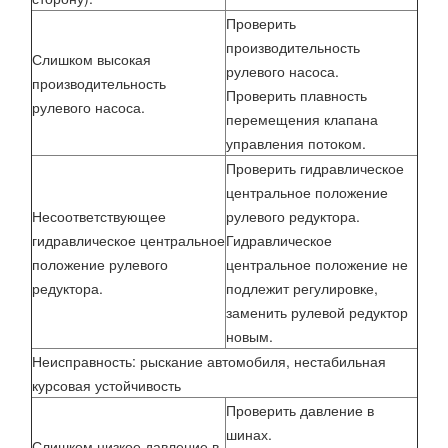
Проверить
производительность
Слишком высокая
рулевого насоса.
производительность
Проверить плавность
рулевого насоса.
перемещения клапана
управления потоком.
Проверить гидравлическое
центральное положение
Несоответствующее
рулевого редуктора.
гидравлическое центральное
Гидравлическое
положение рулевого
центральное положение не
редуктора.
подлежит регулировке,
заменить рулевой редуктор
новым.
Неисправность: рыскание автомобиля, нестабильная
курсовая устойчивость
Проверить давление в
шинах.
Слишком низкое давление в