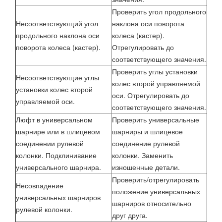
Проверить угол продольного
Несоответствующий угол
наклона оси поворота
продольного наклона оси
колеса (кастер).
поворота колеса (кастер).
Отрегулировать до
соответствующего значения.
Проверить углы установки
Несоответствующие углы
колес второй управляемой
установки колес второй
оси. Отрегулировать до
управляемой оси.
соответствующего значения.
Люфт в универсальном
Проверить универсальные
шарнире или в шлицевом
шарниры и шлицевое
соединении рулевой
соединение рулевой
колонки. Подклинивание
колонки. Заменить
универсального шарнира.
изношенные детали.
Проверить/отрегулировать
Несовпадение
положение универсальных
универсальных шарниров
шарниров относительно
рулевой колонки.
друг друга.